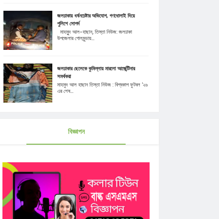
জলঢাকায় ধর্ষনচেষ্টার অভিযোগ, গণধোলাই দিয়ে
পুলিশে সোপর্দ
মাহমুূদ আল-হাছান, তিস্তা নিউজ: জলঢাকা
উপজেলার গোলমুন্ডায়...
জলঢাকার ছেলেকে কুমিল্লায় মারলো আর্জেন্টিনার
সমর্থকরা
মাহমুদ আল হাছান তিস্তা নিউজ : বিশ্বকাপ ফুটবল '২৬
এর শেষ...
বিজ্ঞাপন