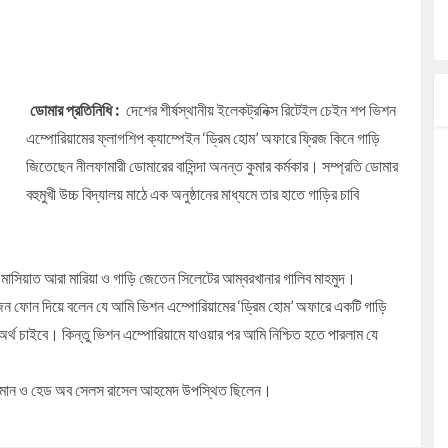
ার
মন্ত্রী
ডোমার প্রতিনিধি :
দেশের শীর্ষস্থানীয় ইলেকট্রনিক্স রিটেইল চেইন শপ ভিশন
াংশও
এম্পোরিয়ামের ফ্লাগশিপ ক্যাম্পেইন ‘ড্রিম হোম’ অফারে ফ্রিজ কিনে গাড়ি
জিতেছেন নীলফামারী ডোমারের বাসিন্দা অনন্ত কুমার কর্মকার। সম্প্রতি ডোমার
বহুমুখী উচ্চ বিদ্যালয় মাঠে এক অনুষ্ঠানের মাধ্যমে তার হাতে গাড়ির চাবি
িয়মের অভিযোগ,
 মাসিয়াত আরা মারিয়া ও গাড়ি জেতেন সিলেটের আম্বরখানার গালিব মাহমুদ।
কজন ফোন দিয়ে বলেন যে আমি ভিশন এম্পোরিয়ামের ‘ড্রিম হোম’ অফারে একটি গাড়ি
্থ চাইবে। কিন্তু ভিশন এম্পোরিয়ামে যাওয়ার পর আমি নিশ্চিত হতে পারলাম যে
জ্জামান ও হেড অব সেলস রাসেল আহমেদ উপস্থিত ছিলেন।