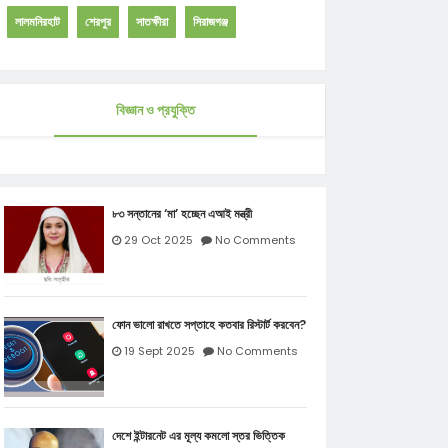
লালমনিরহাট
শেরপুর
সাতক্ষীরা
সিরাজগঞ্জ
বিজ্ঞান ও প্রযুক্তি
৮৩ সন্তানের ‘মা’ হচ্ছেন এআই মন্ত্রী
29 Oct 2025
No Comments
ফোন ভালো রাখতে সপ্তাহে কতবার রিস্টার্ট করবেন?
19 Sept 2025
No Comments
দেশে ইন্টারনেট এর মূল্য কমলো স্তর ভিত্তিক