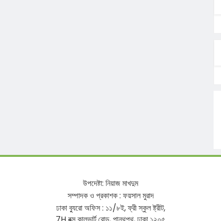
উপদেষ্টা
:
নিয়াজ
মাখদুম
সম্পাদক
ও
প্রকাশক
:
ফয়সাল
মুরাদ
ঢাকা
ব্যুরো
অফিস
:
১১
/
৮ই
,
ফ্রী
স্কুল
ষ্ট্রীট
,
7H
বক্স
কালভার্ট
রোড
,
পান্থপথ
,
ঢাকা
১২০৫