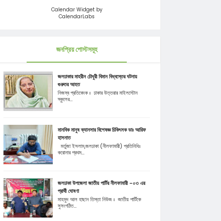
Calendar Widget by
CalendarLabs
জনপ্রিয় পোস্টসমূহ
জলঢাকার মাহরীন চৌধুরী বিমান বিধ্বস্তের ঘটনায়
গুরুতর আহত
নিজস্ব প্রতিবেদক ঃ ঢাকার উত্তরার মাইলস্টোন
স্কুলের...
মানবিক মানুষ ক্যানসার বিশেষজ্ঞ চিকিৎসক ডাঃ আরিফ
হাসনাত
মর্তুজা ইসলাম,জলঢাকা (নীলফামারী) প্রতিনিধিঃ
করোনার প্রথম...
জলঢাকা উপজেলা জাতীয় পার্টির নীলফামারী -০৩ এর
প্রার্থী ঘোষণা
মাহমুদ আল হাছান তিস্তা নিউজ ঃ জাতীয় পার্টিকে
সুসংগঠিত...