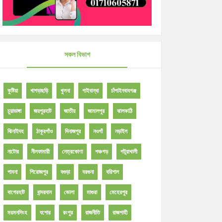
সকল বিভাগ
কুষ্টিয়া
খাগড়াছড়ি
খুলনা
গাইবান্ধা
চাঁপাইনবাবগঞ্জ
চুয়াডাঙ্গা
জয়পুরহাট
জাতীয়
জামালপুর
ঝালকাঠি
ঝিনাইদহ
ঠাকুরগাঁও
দিনাজপুর
নওগাঁ
নড়াইল
নাটোর
নীলফামারী
নেত্রকোণা
পঞ্চগড়
পটুয়াখালী
পাবনা
পিরোজপুর
বগুড়া
বরগুনা
বরিশাল
বাগেরহাট
বান্দরবান
ভোলা
মাগুরা
মেহেরপুর
ময়মনসিংহ
যশোর
রংপুর
রাজনীতি
রাজশাহী