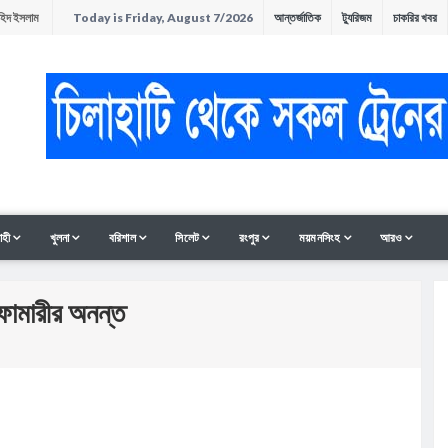
াহিদ ইসলাম
Today is Friday, August 7/2026
আন্তর্জাতিক
ট্যুরিজম
চাকরির খবর
অনুষ্ঠিত
ন
াহী
খুলনা
বরিশাল
সিলেট
রংপুর
ময়মনসিংহ
আরও
ফামারীর অনন্ত
সমাবেশ ও
ী থাকলেও হাত-