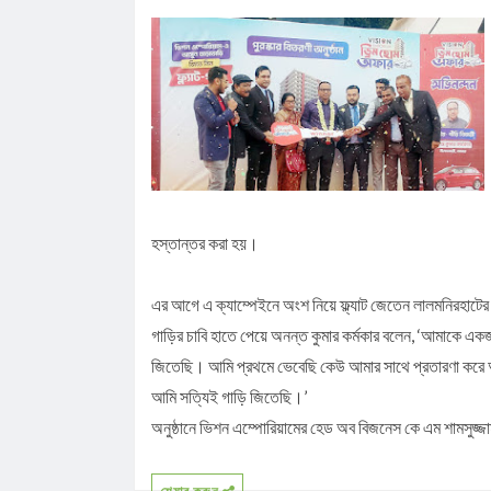
পা ভেঙে দেওয়া হবে
আগস্ট মাসের জন্য জ্বালানি তেলের দাম নির্ধারণ করলো সরক
জলঢাকায় স্কুলছাত্রীর রহস্যজনক মৃত্যু
নবম পে স্কেল সরকারি কর্মকর্তা-কর্মচারীদের সুখবর দিলেন অর্থ
কাজিদের আয় ১৪৪০ কোটি, সরকারের কোষাগারে নেই ১ শত
শাপলা চত্বর ‘গণহত্যা’ মামলায় লতিফ সিদ্দিকী গ্রেপ্তার
রাষ্ট্রপতি নির্বাচনে জামায়াত প্রার্থী দেবে কিনা, জানা গেল
হস্তান্তর করা হয়।
পাটগ্রামে ফ্যামিলি কার্ডের তথ্য সংগ্রহকারী নিয়োগে অন
ইউএনওকে অবরুদ্ধ
এর আগে এ ক্যাম্পেইনে অংশ নিয়ে ফ্ল্যাট জেতেন লালমনিরহাটের
গাড়ির চাবি হাতে পেয়ে অনন্ত কুমার কর্মকার বলেন, ‘আমাকে এ
জিতেছি। আমি প্রথমে ভেবেছি কেউ আমার সাথে প্রতারণা করে অর
আমি সত্যিই গাড়ি জিতেছি।’
অনুষ্ঠানে ভিশন এম্পোরিয়ামের হেড অব বিজনেস কে এম শামসু