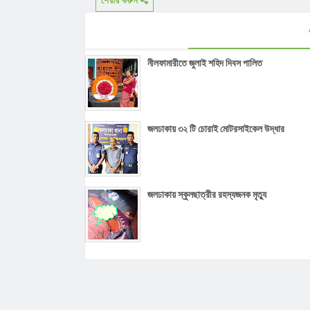
শেয়ার করুন
নীলফামারীতে জুলাই শহিদ দিবস পালিত
জলঢাকায় ৩২ টি চোরাই মোটরসাইকেল উদ্ধার
জলঢাকায় স্কুলছাত্রীর রহস্যজনক মৃত্যু