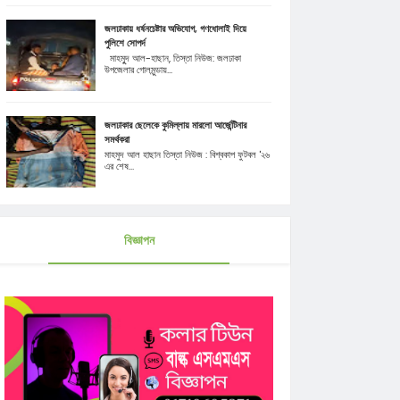
জলঢাকায় ধর্ষনচেষ্টার অভিযোগ, গণধোলাই দিয়ে
পুলিশে সোপর্দ
মাহমুূদ আল-হাছান, তিস্তা নিউজ: জলঢাকা
উপজেলার গোলমুন্ডায়...
জলঢাকার ছেলেকে কুমিল্লায় মারলো আর্জেন্টিনার
সমর্থকরা
মাহমুদ আল হাছান তিস্তা নিউজ : বিশ্বকাপ ফুটবল '২৬
এর শেষ...
বিজ্ঞাপন