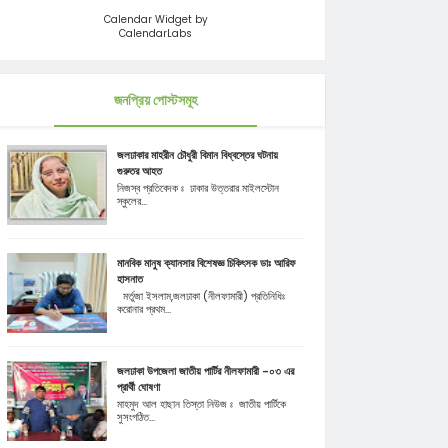
Calendar Widget by
CalendarLabs
জনপ্রিয় পোস্টসমূহ
জলঢাকার মাহরীন চৌধুরী বিমান বিধ্বস্তের ঘটনায়
গুরুতর আহত
নিজস্ব প্রতিবেদক ঃ ঢাকার উত্তরার মাইলস্টোন
স্কুলের...
মানবিক মানুষ ক্যানসার বিশেষজ্ঞ চিকিৎসক ডাঃ আরিফ
হাসনাত
মর্তুজা ইসলাম,জলঢাকা (নীলফামারী) প্রতিনিধিঃ
করোনার প্রথম...
জলঢাকা উপজেলা জাতীয় পার্টির নীলফামারী -০৩ এর
প্রার্থী ঘোষণা
মাহমুদ আল হাছান তিস্তা নিউজ ঃ জাতীয় পার্টিকে
সুসংগঠিত...