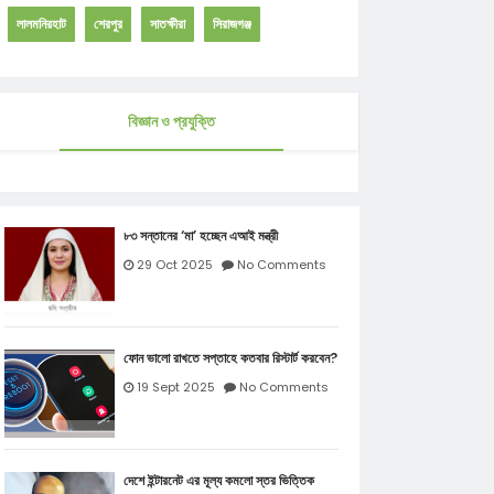
লালমনিরহাট
শেরপুর
সাতক্ষীরা
সিরাজগঞ্জ
বিজ্ঞান ও প্রযুক্তি
৮৩ সন্তানের ‘মা’ হচ্ছেন এআই মন্ত্রী
29 Oct 2025
No Comments
ফোন ভালো রাখতে সপ্তাহে কতবার রিস্টার্ট করবেন?
19 Sept 2025
No Comments
দেশে ইন্টারনেট এর মূল্য কমলো স্তর ভিত্তিক