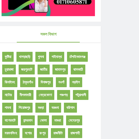
সকল বিভাগ
কুষ্টিয়া
খাগড়াছড়ি
খুলনা
গাইবান্ধা
চাঁপাইনবাবগঞ্জ
চুয়াডাঙ্গা
জয়পুরহাট
জাতীয়
জামালপুর
ঝালকাঠি
ঝিনাইদহ
ঠাকুরগাঁও
দিনাজপুর
নওগাঁ
নড়াইল
নাটোর
নীলফামারী
নেত্রকোণা
পঞ্চগড়
পটুয়াখালী
পাবনা
পিরোজপুর
বগুড়া
বরগুনা
বরিশাল
বাগেরহাট
বান্দরবান
ভোলা
মাগুরা
মেহেরপুর
ময়মনসিংহ
যশোর
রংপুর
রাজনীতি
রাজশাহী