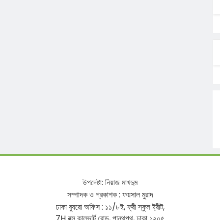
উপদেষ্টা
:
নিয়াজ
মাখদুম
সম্পাদক
ও
প্রকাশক
:
ফয়সাল
মুরাদ
ঢাকা
ব্যুরো
অফিস
:
১১
/
৮ই
,
ফ্রী
স্কুল
ষ্ট্রীট
,
7H
বক্স
কালভার্ট
রোড
,
পান্থপথ
,
ঢাকা
১২০৫