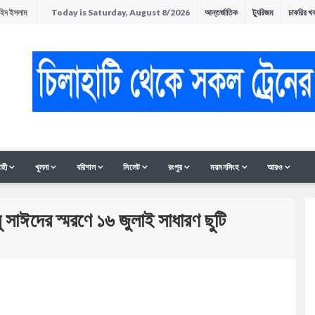
াহিদ ইসলাম
Today is Saturday, August 8/2026
আন্তর্জাতিক
ট্যুরিজম
চাকরির খ
অনুষ্ঠিত
ন
াহী
খুলনা
বরিশাল
সিলেট
রংপুর
ময়মনসিংহ
আরও
 সাঈদের স্মরণে ১৬ জুলাই সাধারণ ছুটি
সমাবেশ ও
ী থাকলেও হাত-