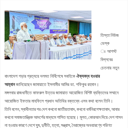
জলঢাকায় স্কুলছাত্রীর রহস্যজনক মৃত্যু
নবম পে স্কেল সরকারি কর্মকর্তা-কর্মচারীদের সুখবর দিলেন অর্থমন্ত্রী
কাজিদের আয় ১৪৪০ কোটি, সরকারের কোষাগারে নেই ১ শতাংশও
তিস্তা নিউজ
শাপলা চত্বর ‘গণহত্যা’ মামলায় লতিফ সিদ্দিকী গ্রেপ্তার
ডেস্ক
রাষ্ট্রপতি নির্বাচনে জামায়াত প্রার্থী দেবে কিনা, জানা গেল
ঃ
আগস্ট
পাটগ্রামে ফ্যামিলি কার্ডের তথ্য সংগ্রহকারী নিয়োগে অনিয়মের অভিযোগ,
বিপ্লবের
ইউএনওকে অবরুদ্ধ
চেতনায় নতুন
বাংলাদেশ গড়ার প্রত্যয়ে দলমত নির্বিশেষে সবাইকে
ঐক্যবদ্ধ হওয়ার
আহ্বান
জানিয়েছেন জামায়াতে ইসলামীর আমির ডা. শফিকুর রহমান।
মঙ্গলবার রাজধানীতে কাফরুল উত্তর জামায়াত আয়োজিত বিশিষ্ট ব্যক্তিদের সম্মানে
আয়োজিত ইফতার মাহফিলে প্রধান অতিথির বক্তব্যে এসব কথা বলেন তিনি।
তিনি বলেন, স্বাধীনতার পর দেশ কখনো জাতীয়তাবাদ, কখনো ধর্মনিরপেক্ষতাবাদ, আবার
কখনো সমাজতান্ত্রিক আদর্শের মাধ্যমে শাসিত হয়েছে। মূলত, কোরআন দিয়ে দেশ শাসন
না হওয়ার কারণে দেশে ঘুষ, দুর্নীতি, হত্যা, সন্ত্রাস, নৈরাজ্যের অভয়ারণ্যে পরিণত