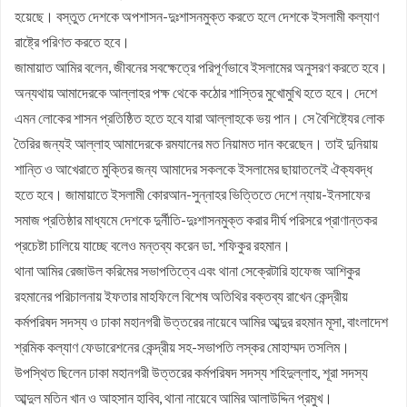
হয়েছে। বস্তুত দেশকে অপশাসন-দুঃশাসনমুক্ত করতে হলে দেশকে ইসলামী কল্যাণ
রাষ্ট্রে পরিণত করতে হবে।
জামায়াত আমির বলেন, জীবনের সবক্ষেত্রে পরিপূর্ণভাবে ইসলামের অনুসরণ করতে হবে।
অন্যথায় আমাদেরকে আল্লাহর পক্ষ থেকে কঠোর শাস্তির মুখোমুখি হতে হবে। দেশে
এমন লোকের শাসন প্রতিষ্ঠিত হতে হবে যারা আল্লাহকে ভয় পান। সে বৈশিষ্ট্যের লোক
তৈরির জন্যই আল্লাহ আমাদেরকে রমযানের মত নিয়ামত দান করেছেন। তাই দুনিয়ায়
শান্তি ও আখেরাতে মুক্তির জন্য আমাদের সকলকে ইসলামের ছায়াতলেই ঐক্যবদ্ধ
হতে হবে। জামায়াতে ইসলামী কোরআন-সুন্নাহর ভিত্তিতে দেশে ন্যায়-ইনসাফের
সমাজ প্রতিষ্ঠার মাধ্যমে দেশকে দুর্নীতি-দুঃশাসনমুক্ত করার দীর্ঘ পরিসরে প্রাণান্তকর
প্রচেষ্টা চালিয়ে যাচ্ছে বলেও মন্তব্য করেন ডা. শফিকুর রহমান।
থানা আমির রেজাউল করিমের সভাপতিত্বে এবং থানা সেক্রেটারি হাফেজ আশিকুর
রহমানের পরিচালনায় ইফতার মাহফিলে বিশেষ অতিথির বক্তব্য রাখেন কেন্দ্রীয়
কর্মপরিষদ সদস্য ও ঢাকা মহানগরী উত্তরের নায়েবে আমির আব্দুর রহমান মূসা, বাংলাদেশ
শ্রমিক কল্যাণ ফেডারেশনের কেন্দ্রীয় সহ-সভাপতি লস্কর মোহাম্মদ তসলিম।
উপস্থিত ছিলেন ঢাকা মহানগরী উত্তরের কর্মপরিষদ সদস্য শহিদুল্লাহ, শূরা সদস্য
আব্দুল মতিন খান ও আহসান হাবিব, থানা নায়েবে আমির আলাউদ্দিন প্রমুখ।