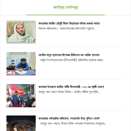
জনপ্রিয় পোস্টসমূহ
জলঢাকার মাহরীন চৌধুরী বিমান বিধ্বস্তের ঘটনায় গুরুতর আহত
নিজস্ব প্রতিবেদক ঃ ঢাকার উত্তরার মাইলস্টোন স্কুলের...
মানবিক মানুষ ক্যানসার বিশেষজ্ঞ চিকিৎসক ডাঃ আরিফ হাসনাত
মর্তুজা ইসলাম,জলঢাকা (নীলফামারী) প্রতিনিধিঃ করোনার প্রথম...
জলঢাকা উপজেলা জাতীয় পার্টির নীলফামারী -০৩ এর প্রার্থী ঘোষণা
মাহমুদ আল হাছান তিস্তা নিউজ ঃ জাতীয় পার্টিকে সুসংগঠিত...
জলঢাকায় ধর্ষনচেষ্টার অভিযোগ, গণধোলাই দিয়ে পুলিশে সোপর্দ
মাহমুূদ আল-হাছান, তিস্তা নিউজ: জলঢাকা উপজেলার গোলমুন্ডায়...