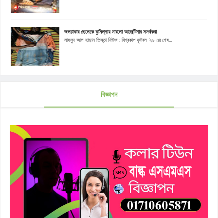
জলঢাকার ছেলেকে কুমিল্লায় মারলো আর্জেন্টিনার সমর্থকরা
মাহমুদ আল হাছান তিস্তা নিউজ : বিশ্বকাপ ফুটবল '২৬ এর শেষ...
বিজ্ঞাপন