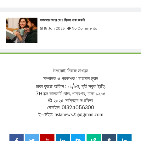
সফলতার জন্য যে ৪ স্কিল থাকা জরুরি
15 Jan 2025
No Comments
উপদেষ্টা
:
নিয়াজ
মাখদুম
সম্পাদক
ও
প্রকাশক
:
ফয়সাল
মুরাদ
ঢাকা
ব্যুরো
অফিস
:
১১
/
৮ই
,
ফ্রী
স্কুল
ষ্ট্রীট
,
7H
বক্স
কালভার্ট
রোড
,
পান্থপথ
,
ঢাকা
১২০৫
©
২০২৫
সর্বস্বত্ব
সংরক্ষিত
মোবাইল
: 01324056300
ই
-
মেইল
:
tistanews25@gmail.com