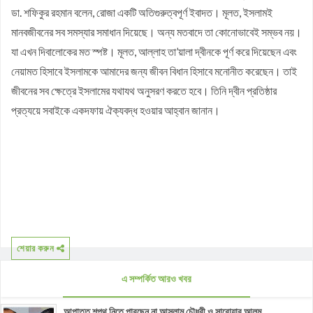
ডা. শফিকুর রহমান বলেন, রোজা একটি অতিগুরুত্বপূর্ণ ইবাদত। মূলত, ইসলামই
মানবজীবনের সব সমস্যার সমাধান দিয়েছে। অন্য মতবাদে তা কোনোভাবেই সম্ভব নয়।
যা এখন দিবালোকের মত স্পষ্ট। মূলত, আল্লাহ তা’য়ালা দ্বীনকে পূর্ণ করে দিয়েছেন এবং
নেয়ামত হিসাবে ইসলামকে আমাদের জন্য জীবন বিধান হিসাবে মনোনীত করেছেন। তাই
জীবনের সব ক্ষেত্রে ইসলামের যথাযথ অনুসরণ করতে হবে। তিনি দ্বীন প্রতিষ্ঠার
প্রত্যয়ে সবাইকে একদফায় ঐক্যবদ্ধ হওয়ার আহ্বান জানান।
শেয়ার করুন
এ সম্পর্কিত আরও খবর
আপাতত শপথ নিতে পারছেন না আসলাম চৌধুরী ও সারোয়ার আলম