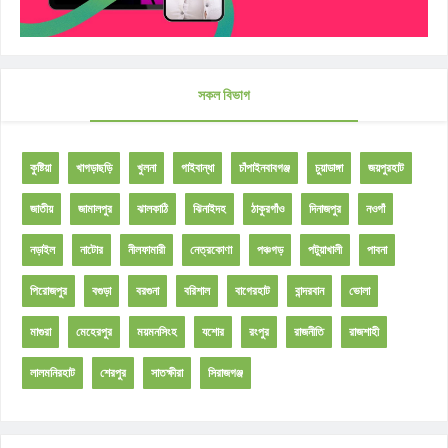
সকল বিভাগ
কুষ্টিয়া
খাগড়াছড়ি
খুলনা
গাইবান্ধা
চাঁপাইনবাবগঞ্জ
চুয়াডাঙ্গা
জয়পুরহাট
জাতীয়
জামালপুর
ঝালকাঠি
ঝিনাইদহ
ঠাকুরগাঁও
দিনাজপুর
নওগাঁ
নড়াইল
নাটোর
নীলফামারী
নেত্রকোণা
পঞ্চগড়
পটুয়াখালী
পাবনা
পিরোজপুর
বগুড়া
বরগুনা
বরিশাল
বাগেরহাট
বান্দরবান
ভোলা
মাগুরা
মেহেরপুর
ময়মনসিংহ
যশোর
রংপুর
রাজনীতি
রাজশাহী
লালমনিরহাট
শেরপুর
সাতক্ষীরা
সিরাজগঞ্জ