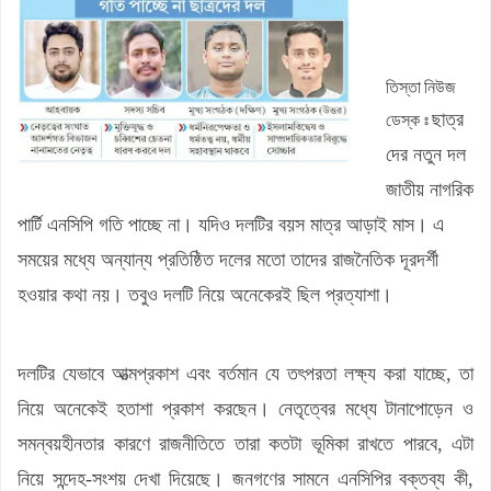
‘ফ্যামিলি কার্ডের নিয়োগ পরীক্ষায় একজন জামায়াতের প্রার্থী থাকলেও হাত-পা
ভেঙে দেওয়া হবে
আগস্ট মাসের জন্য জ্বালানি তেলের দাম নির্ধারণ করলো সরকার
তিস্তা নিউজ
জলঢাকায় স্কুলছাত্রীর রহস্যজনক মৃত্যু
ডেস্ক ঃ
ছাত্র
গ্রেফতার হলেন ১০০ টাকার ভাতের হোটেল মিজান
দের নতুন দল
মির্জা ফখরুলের রাষ্ট্রপতি হওয়া ‘প্রায় নিশ্চিত’
জাতীয় নাগরিক
রাষ্ট্রপতি নির্বাচনে অংশ নেবে জামায়াত
পার্টি এনসিপি গতি পাচ্ছে না। যদিও দলটির বয়স মাত্র আড়াই মাস। এ
সময়ের মধ্যে অন্যান্য প্রতিষ্ঠিত দলের মতো তাদের রাজনৈতিক দূরদর্শী
হওয়ার কথা নয়। তবুও দলটি নিয়ে অনেকেরই ছিল প্রত্যাশা।
দলটির যেভাবে আত্মপ্রকাশ এবং বর্তমান যে তৎপরতা লক্ষ্য করা যাচ্ছে, তা
নিয়ে অনেকেই হতাশা প্রকাশ করছেন। নেতৃত্বের মধ্যে টানাপোড়েন ও
সমন্বয়হীনতার কারণে রাজনীতিতে তারা কতটা ভূমিকা রাখতে পারবে, এটা
নিয়ে সন্দেহ-সংশয় দেখা দিয়েছে। জনগণের সামনে এনসিপির বক্তব্য কী,