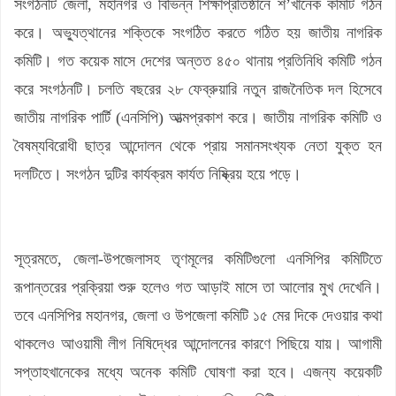
সংগঠনটি জেলা, মহানগর ও বিভিন্ন শিক্ষাপ্রতিষ্ঠানে শ’খানেক কমিটি গঠন
করে। অভ্যুত্থানের শক্তিকে সংগঠিত করতে গঠিত হয় জাতীয় নাগরিক
কমিটি। গত কয়েক মাসে দেশের অন্তত ৪৫০ থানায় প্রতিনিধি কমিটি গঠন
করে সংগঠনটি। চলতি বছরের ২৮ ফেব্রুয়ারি নতুন রাজনৈতিক দল হিসেবে
জাতীয় নাগরিক পার্টি (এনসিপি) আত্মপ্রকাশ করে। জাতীয় নাগরিক কমিটি ও
বৈষম্যবিরোধী ছাত্র আন্দোলন থেকে প্রায় সমানসংখ্যক নেতা যুক্ত হন
দলটিতে। সংগঠন দুটির কার্যক্রম কার্যত নিষ্ক্রিয় হয়ে পড়ে।
সূত্রমতে, জেলা-উপজেলাসহ তৃণমূলের কমিটিগুলো এনসিপির কমিটিতে
রূপান্তরের প্রক্রিয়া শুরু হলেও গত আড়াই মাসে তা আলোর মুখ দেখেনি।
তবে এনসিপির মহানগর, জেলা ও উপজেলা কমিটি ১৫ মের দিকে দেওয়ার কথা
থাকলেও আওয়ামী লীগ নিষিদ্ধের আন্দোলনের কারণে পিছিয়ে যায়। আগামী
সপ্তাহখানেকের মধ্যে অনেক কমিটি ঘোষণা করা হবে। এজন্য কয়েকটি