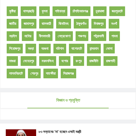
কুষ্টিয়া
খাগড়াছড়ি
খুলনা
গাইবান্ধা
চাঁপাইনবাবগঞ্জ
চুয়াডাঙ্গা
জয়পুরহাট
জাতীয়
জামালপুর
ঝালকাঠি
ঝিনাইদহ
ঠাকুরগাঁও
দিনাজপুর
নওগাঁ
নড়াইল
নাটোর
নীলফামারী
নেত্রকোণা
পঞ্চগড়
পটুয়াখালী
পাবনা
পিরোজপুর
বগুড়া
বরগুনা
বরিশাল
বাগেরহাট
বান্দরবান
ভোলা
মাগুরা
মেহেরপুর
ময়মনসিংহ
যশোর
রংপুর
রাজনীতি
রাজশাহী
লালমনিরহাট
শেরপুর
সাতক্ষীরা
সিরাজগঞ্জ
বিজ্ঞান ও প্রযুক্তি
৮৩ সন্তানের ‘মা’ হচ্ছেন এআই মন্ত্রী