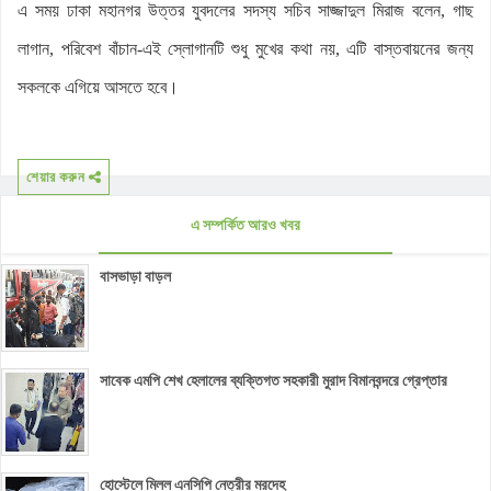
এ সময় ঢাকা মহানগর উত্তর যুবদলের সদস্য সচিব সাজ্জাদুল মিরাজ বলেন, গাছ
লাগান, পরিবেশ বাঁচান-এই স্লোগানটি শুধু মুখের কথা নয়, এটি বাস্তবায়নের জন্য
সকলকে এগিয়ে আসতে হবে।
শেয়ার করুন
এ সম্পর্কিত আরও খবর
বাসভাড়া বাড়ল
সাবেক এমপি শেখ হেলালের ব্যক্তিগত সহকারী মুরাদ বিমানবন্দরে গ্রেপ্তার
হোস্টেলে মিলল এনসিপি নেত্রীর মরদেহ