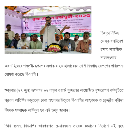
জলঢাকায় স্কুলছাত্রীর রহস্যজনক মৃত্যু
নবম পে স্কেল সরকারি কর্মকর্তা-কর্মচারীদের সুখবর দিলেন অর্থমন্ত্রী
কাজিদের আয় ১৪৪০ কোটি, সরকারের কোষাগারে নেই ১ শতাংশও
তিস্তা নিউজ
রাষ্ট্রপতি নির্বাচনে অংশ নেবে জামায়াত
ডেস্ক ঃ
পরিবেশ
রাষ্ট্রপতি নির্বাচনে জামায়াত প্রার্থী দেবে কিনা, জানা গেল
রক্ষায় সামাজিক
দায়বদ্ধতার
অংশ হিসেবে পল্লবী-রূপনগর এলাকায় ২০ হাজারেরও বেশি নিমগাছ রোপণের পরিকল্পনা
ঘোষণা করেছে বিএনপি।
শুক্রবার (২৭ জুন) রূপনগর ৯২ নম্বর ওয়ার্ড যুবদলের আয়োজিত বৃক্ষরোপণ কর্মসূচিতে
প্রধান অতিথির বক্তব্যে ঢাকা মহানগর উত্তর বিএনপির আহ্বায়ক ও কেন্দ্রীয় ক্রীড়া
বিষয়ক সম্পাদক আমিনুল হক এই তথ্য জানান।
তিনি বলেন, বিএনপির ভারপ্রাপ্ত চেয়ারম্যান তারেক রহমানের নির্দেশে এই বৃহৎ