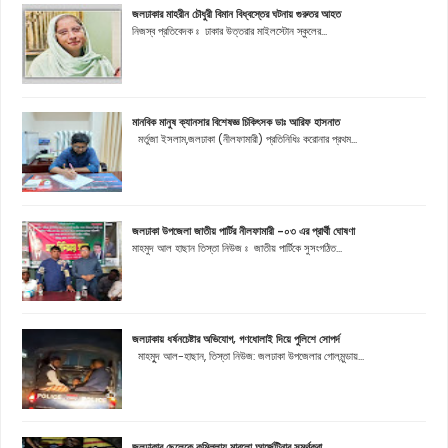
জলঢাকার মাহরীন চৌধুরী বিমান বিধ্বস্তের ঘটনায় গুরুতর আহত
নিজস্ব প্রতিবেদক ঃ ঢাকার উত্তরার মাইলস্টোন স্কুলের...
মানবিক মানুষ ক্যানসার বিশেষজ্ঞ চিকিৎসক ডাঃ আরিফ হাসনাত
মর্তুজা ইসলাম,জলঢাকা (নীলফামারী) প্রতিনিধিঃ করোনার প্রথম...
জলঢাকা উপজেলা জাতীয় পার্টির নীলফামারী -০৩ এর প্রার্থী ঘোষণা
মাহমুদ আল হাছান তিস্তা নিউজ ঃ জাতীয় পার্টিকে সুসংগঠিত...
জলঢাকায় ধর্ষনচেষ্টার অভিযোগ, গণধোলাই দিয়ে পুলিশে সোপর্দ
মাহমুূদ আল-হাছান, তিস্তা নিউজ: জলঢাকা উপজেলার গোলমুন্ডায়...
জলঢাকার ছেলেকে কুমিল্লায় মারলো আর্জেন্টিনার সমর্থকরা