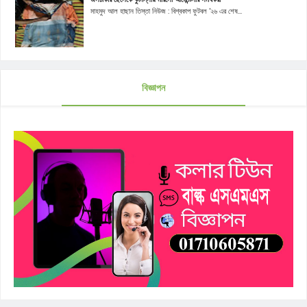
মাহমুদ আল হাছান তিস্তা নিউজ : বিশ্বকাপ ফুটবল '২৬ এর শেষ...
বিজ্ঞাপন