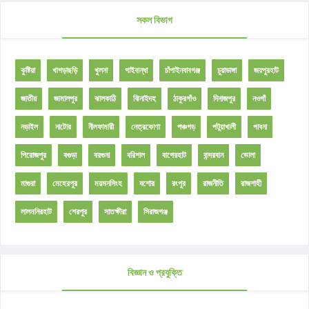
সকল বিভাগ
কুষ্টিয়া
খাগড়াছড়ি
খুলনা
গাইবান্ধা
চাঁপাইনবাবগঞ্জ
চুয়াডাঙ্গা
জয়পুরহাট
জাতীয়
জামালপুর
ঝালকাঠি
ঝিনাইদহ
ঠাকুরগাঁও
দিনাজপুর
নওগাঁ
নড়াইল
নাটোর
নীলফামারী
নেত্রকোণা
পঞ্চগড়
পটুয়াখালী
পাবনা
পিরোজপুর
বগুড়া
বরগুনা
বরিশাল
বাগেরহাট
বান্দরবান
ভোলা
মাগুরা
মেহেরপুর
ময়মনসিংহ
যশোর
রংপুর
রাজনীতি
রাজশাহী
লালমনিরহাট
শেরপুর
সাতক্ষীরা
সিরাজগঞ্জ
বিজ্ঞান ও প্রযুক্তি