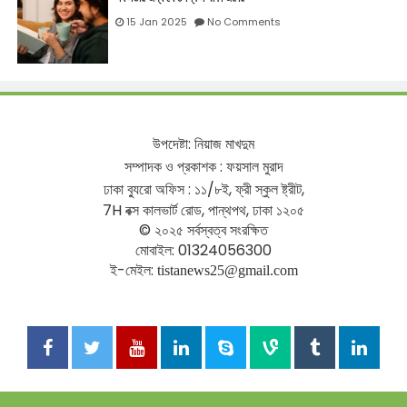
15 Jan 2025
No Comments
উপদেষ্টা
:
নিয়াজ
মাখদুম
সম্পাদক
ও
প্রকাশক
:
ফয়সাল
মুরাদ
ঢাকা
ব্যুরো
অফিস
:
১১
/
৮ই
,
ফ্রী
স্কুল
ষ্ট্রীট
,
7H
বক্স
কালভার্ট
রোড
,
পান্থপথ
,
ঢাকা
১২০৫
©
২০২৫
সর্বস্বত্ব
সংরক্ষিত
মোবাইল
: 01324056300
ই
-
মেইল
:
tistanews25@gmail.com