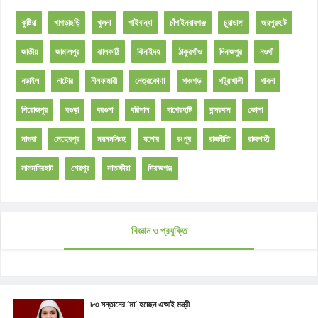
কুষ্টিয়া
খাগড়াছড়ি
খুলনা
গাইবান্ধা
চাঁপাইনবাবগঞ্জ
চুয়াডাঙ্গা
জয়পুরহাট
জাতীয়
জামালপুর
ঝালকাঠি
ঝিনাইদহ
ঠাকুরগাঁও
দিনাজপুর
নওগাঁ
নড়াইল
নাটোর
নীলফামারী
নেত্রকোণা
পঞ্চগড়
পটুয়াখালী
পাবনা
পিরোজপুর
বগুড়া
বরগুনা
বরিশাল
বাগেরহাট
বান্দরবান
ভোলা
মাগুরা
মেহেরপুর
ময়মনসিংহ
যশোর
রংপুর
রাজনীতি
রাজশাহী
লালমনিরহাট
শেরপুর
সাতক্ষীরা
সিরাজগঞ্জ
বিজ্ঞান ও প্রযুক্তি
৮৩ সন্তানের ‘মা’ হচ্ছেন এআই মন্ত্রী