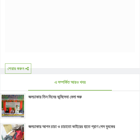
শেয়ার করুন
এ সম্পর্কিত আরও খবর
জলঢাকায় তিন দিনের ভূমিসেবা মেলা শুরু
জলঢাকায় আপন চাচা ও চাচাতো ভাইয়ের হাতে প্রাণ গেল যুবকের