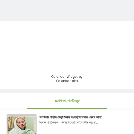
Calendar Widget by
CalendarLabs
জনপ্রিয় পোস্টসমূহ
জলঢাকার মাহরীন চৌধুরী বিমান বিধ্বস্তের ঘটনায় গুরুতর আহত
নিজস্ব প্রতিবেদক ঃ ঢাকার উত্তরার মাইলস্টোন স্কুলের...