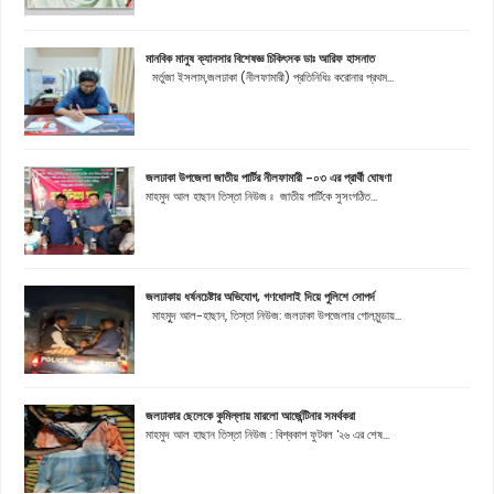
মানবিক মানুষ ক্যানসার বিশেষজ্ঞ চিকিৎসক ডাঃ আরিফ হাসনাত
মর্তুজা ইসলাম,জলঢাকা (নীলফামারী) প্রতিনিধিঃ করোনার প্রথম...
জলঢাকা উপজেলা জাতীয় পার্টির নীলফামারী -০৩ এর প্রার্থী ঘোষণা
মাহমুদ আল হাছান তিস্তা নিউজ ঃ জাতীয় পার্টিকে সুসংগঠিত...
জলঢাকায় ধর্ষনচেষ্টার অভিযোগ, গণধোলাই দিয়ে পুলিশে সোপর্দ
মাহমুূদ আল-হাছান, তিস্তা নিউজ: জলঢাকা উপজেলার গোলমুন্ডায়...
জলঢাকার ছেলেকে কুমিল্লায় মারলো আর্জেন্টিনার সমর্থকরা
মাহমুদ আল হাছান তিস্তা নিউজ : বিশ্বকাপ ফুটবল '২৬ এর শেষ...