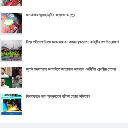
জলঢাকায় স্কুলছাত্রীর রহস্যজনক মৃত্যু
বিশ্ব পরিবেশ দিবসে জলঢাকায় ৫০ হাজার বৃক্ষরোপণ কর্মসূচির শুভ উদ্বোধন।
জুলাই পদযাত্রায় অংশ নিতে জলঢাকায় আসছেন এনসিপির কেন্দ্রীয় নেতারা
কিশোরগঞ্জে ভুল প্রশ্নপত্রে পরীক্ষা নেয়ার অভিযোগ