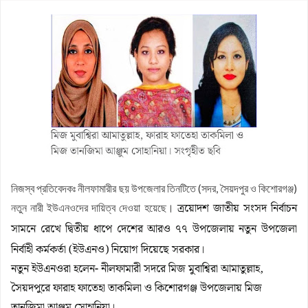
নীলফামারীতে জুলাই অভ্যুত্থানের ২য় বর্ষপূর্তি উপলক্ষে গন সমাবেশ ও মিছিল
অনুষ্ঠিত
রাস্তার সংস্কার কাজ উদ্বোধনের নামফলক উধাও
জলঢাকায় রিপোর্টার্স ইউনিটির অফিস উদ্বোধন
‘ফ্যামিলি কার্ডের নিয়োগ পরীক্ষায় একজন জামায়াতের প্রার্থী থাকলেও হাত-পা
ভেঙে দেওয়া হবে
এসএসসির ফল প্রকাশ : ৩১২ প্রতিষ্ঠানে কেউ পাস করেনি
জলঢাকায় নিষিদ্ধ স্কাফ সিরাপসহ তিনজন গ্রেফতার
নিজস্ব প্রতিবেদকঃ নীলফামারীর ছয় উপজেলার তিনটিতে (সদর, সৈয়দপুর ও কিশোরগঞ্জ)
ত্রয়োদশ জাতীয় সংসদ নির্বাচন
নতুন নারী ইউএনওদের দায়িত্ব দেওয়া হয়েছে।
সামনে রেখে দ্বিতীয় ধাপে দেশের আরও ৭৭ উপজেলায় নতুন উপজেলা
নির্বাহী কর্মকর্তা (ইউএনও) নিয়োগ দিয়েছে সরকার।
নতুন ইউএনওরা হলেন- নীলফামারী সদরে মিজ মুবাশ্বিরা আমাতুল্লাহ,
সৈয়দপুরে ফারাহ ফাতেহা তাকমিলা ও কিশোরগঞ্জ উপজেলায় মিজ
তানজিমা আঞ্জুম সোহানিয়া।