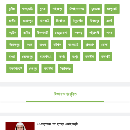
কুষ্টিয়া
খাগড়াছড়ি
খুলনা
গাইবান্ধা
চাঁপাইনবাবগঞ্জ
চুয়াডাঙ্গা
জয়পুরহাট
জাতীয়
জামালপুর
ঝালকাঠি
ঝিনাইদহ
ঠাকুরগাঁও
দিনাজপুর
নওগাঁ
নড়াইল
নাটোর
নীলফামারী
নেত্রকোণা
পঞ্চগড়
পটুয়াখালী
পাবনা
পিরোজপুর
বগুড়া
বরগুনা
বরিশাল
বাগেরহাট
বান্দরবান
ভোলা
মাগুরা
মেহেরপুর
ময়মনসিংহ
যশোর
রংপুর
রাজনীতি
রাজশাহী
লালমনিরহাট
শেরপুর
সাতক্ষীরা
সিরাজগঞ্জ
বিজ্ঞান ও প্রযুক্তি
৮৩ সন্তানের ‘মা’ হচ্ছেন এআই মন্ত্রী