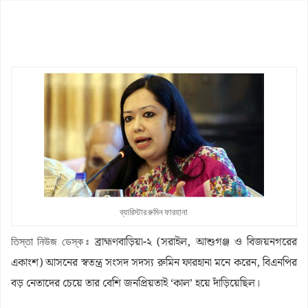
নবম পে স্কেল সরকারি কর্মকর্তা-কর্মচারীদের সুখবর দিলেন অর্থমন্ত্রী
কাজিদের আয় ১৪৪০ কোটি, সরকারের কোষাগারে নেই ১ শতাংশও
শাপলা চত্বর ‘গণহত্যা’ মামলায় লতিফ সিদ্দিকী গ্রেপ্তার
রাষ্ট্রপতি নির্বাচনে জামায়াত প্রার্থী দেবে কিনা, জানা গেল
পাটগ্রামে ফ্যামিলি কার্ডের তথ্য সংগ্রহকারী নিয়োগে অনিয়মের অভিযোগ,
ইউএনওকে অবরুদ্ধ
ব্যারিস্টার রুমিন ফারহানা
ব্রাহ্মণবাড়িয়া-২ (সরাইল, আশুগঞ্জ ও বিজয়নগরের
তিস্তা নিউজ ডেস্ক ঃ
একাংশ) আসনের স্বতন্ত্র সংসদ সদস্য রুমিন ফারহানা মনে করেন, বিএনপির
বড় নেতাদের চেয়ে তার বেশি জনপ্রিয়তাই ‘কাল’ হয়ে দাঁড়িয়েছিল।