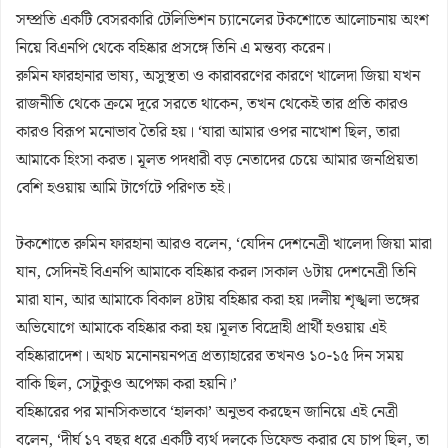
সম্প্রতি একটি বেসরকারি টেলিভিশন চ্যানেলের টকশোতে আলোচনায় অংশ
নিয়ে বিএনপি থেকে বহিষ্কার প্রসঙ্গে তিনি এ মন্তব্য করেন।
রুমিন ফারহানার ভাষ্য, অসুস্থতা ও কারাবরণের কারণে খালেদা জিয়া যখন
রাজনীতি থেকে ক্রমে দূরে সরতে থাকেন, তখন থেকেই তার প্রতি কারও
কারও বিরূপ মনোভাব তৈরি হয়। ‘যারা আমার ওপর নাখোশ ছিল, তারা
আমাকে হিংসা করত। মূলত পদধারী বড় নেতাদের চেয়ে আমার জনপ্রিয়তা
বেশি হওয়ায় আমি টার্গেটে পরিণত হই।
টকশোতে রুমিন ফারহানা আরও বলেন, ‘যেদিন দেশনেত্রী খালেদা জিয়া মারা
যান, সেদিনই বিএনপি আমাকে বহিষ্কার করল।সকাল ৬টায় দেশনেত্রী তিনি
মারা যান, আর আমাকে বিকাল ৪টায় বহিষ্কার করা হয়।দলীয় শৃঙ্খলা ভঙ্গের
অভিযোগে আমাকে বহিষ্কার করা হয়।মূলত বিদ্রোহী প্রার্থী হওয়ায় এই
বহিষ্কারাদেশ। অথচ মনোনয়নপত্র প্রত্যাহারের তখনও ১০-১৫ দিন সময়
বাকি ছিল, সেটুকুও অপেক্ষা করা হয়নি।’
বহিষ্কারের পর মানসিকভাবে ‘হালকা’ অনুভব করছেন জানিয়ে এই নেত্রী
বলেন, ‘দীর্ঘ ১৭ বছর ধরে একটি ব্যর্থ দলকে ডিফেন্ড করার যে চাপ ছিল, তা