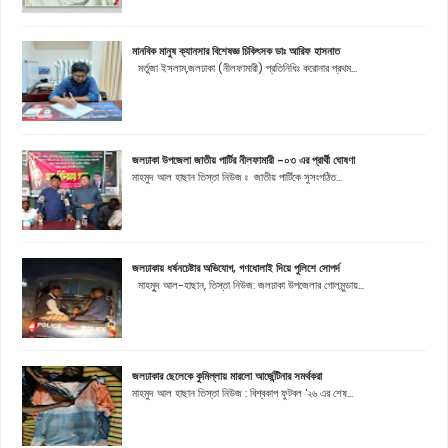
মানবিক মানুষ ক্যানসার বিশেষজ্ঞ চিকিৎসক ডাঃ আরিফ হাসনাত
মর্তুজা ইসলাম,জলঢাকা (নীলফামারী) প্রতিনিধিঃ করোনার প্রথম...
জলঢাকা উপজেলা জাতীয় পার্টির নীলফামারী -০৩ এর প্রার্থী ঘোষণা
মাহমুদ আল হাছান তিস্তা নিউজ ঃ জাতীয় পার্টিকে সুসংগঠিত...
জলঢাকায় ধর্ষনচেষ্টার অভিযোগ, গণধোলাই দিয়ে পুলিশে সোপর্দ
মাহমুূদ আল-হাছান, তিস্তা নিউজ: জলঢাকা উপজেলার গোলমুন্ডায়...
জলঢাকার ছেলেকে কুমিল্লায় মারলো আর্জেন্টিনার সমর্থকরা
মাহমুদ আল হাছান তিস্তা নিউজ : বিশ্বকাপ ফুটবল '২৬ এর শেষ...