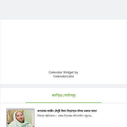
Calendar Widget by
CalendarLabs
জনপ্রিয় পোস্টসমূহ
জলঢাকার মাহরীন চৌধুরী বিমান বিধ্বস্তের ঘটনায় গুরুতর আহত
নিজস্ব প্রতিবেদক ঃ ঢাকার উত্তরার মাইলস্টোন স্কুলের...