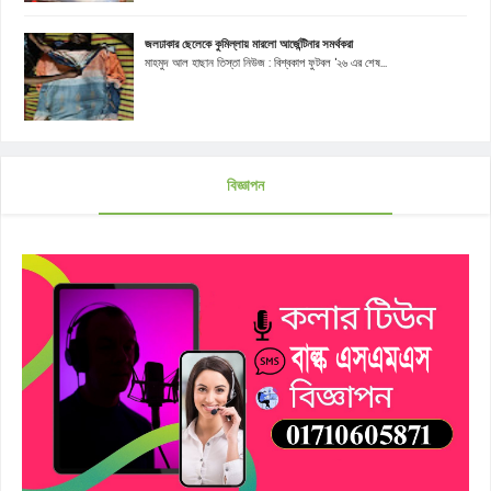
জলঢাকার ছেলেকে কুমিল্লায় মারলো আর্জেন্টিনার সমর্থকরা
মাহমুদ আল হাছান তিস্তা নিউজ : বিশ্বকাপ ফুটবল '২৬ এর শেষ...
বিজ্ঞাপন