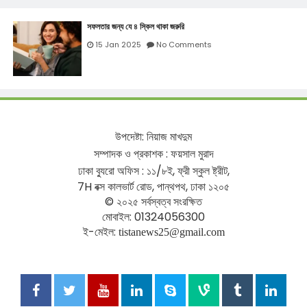
সফলতার জন্য যে ৪ স্কিল থাকা জরুরি
15 Jan 2025
No Comments
উপদেষ্টা
:
নিয়াজ
মাখদুম
সম্পাদক
ও
প্রকাশক
:
ফয়সাল
মুরাদ
ঢাকা
ব্যুরো
অফিস
:
১১
/
৮ই
,
ফ্রী
স্কুল
ষ্ট্রীট
,
7H
বক্স
কালভার্ট
রোড
,
পান্থপথ
,
ঢাকা
১২০৫
©
২০২৫
সর্বস্বত্ব
সংরক্ষিত
মোবাইল
: 01324056300
ই
-
মেইল
:
tistanews25@gmail.com