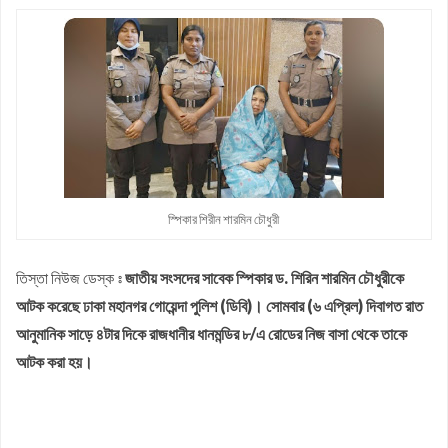
অনুষ্ঠিত
রাস্তার সংস্কার কাজ উদ্বোধনের নামফলক উধাও
জলঢাকায় রিপোর্টার্স ইউনিটির অফিস উদ্বোধন
‘ফ্যামিলি কার্ডের নিয়োগ পরীক্ষায় একজন জামায়াতের প্রার্থী থাকলেও হাত-পা
ভেঙে দেওয়া হবে
আগস্ট মাসের জন্য জ্বালানি তেলের দাম নির্ধারণ করলো সরকার
জলঢাকায় নিষিদ্ধ স্কাফ সিরাপসহ তিনজন গ্রেফতার
গ্রেফতার হলেন ১০০ টাকার ভাতের হোটেল মিজান
স্পিকার শিরীন শারমিন চৌধুরী
তিস্তা নিউজ ডেস্ক ঃ
জাতীয় সংসদের সাবেক স্পিকার ড. শিরিন শারমিন চৌধুরীকে
আটক করেছে ঢাকা মহানগর গোয়েন্দা পুলিশ (ডিবি)। সোমবার (৬ এপ্রিল) দিবাগত রাত
আনুমানিক সাড়ে ৪টার দিকে রাজধানীর ধানমন্ডির ৮/এ রোডের নিজ বাসা থেকে তাকে
আটক করা হয়।