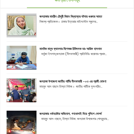
জলঢাকার মাহরীন চৌধুরী বিমান বিধ্বস্তের ঘটনায় গুরুতর আহত
নিজস্ব প্রতিবেদক ঃ ঢাকার উত্তরার মাইলস্টোন স্কুলের...
মানবিক মানুষ ক্যানসার বিশেষজ্ঞ চিকিৎসক ডাঃ আরিফ হাসনাত
মর্তুজা ইসলাম,জলঢাকা (নীলফামারী) প্রতিনিধিঃ করোনার প্রথম...
জলঢাকা উপজেলা জাতীয় পার্টির নীলফামারী -০৩ এর প্রার্থী ঘোষণা
মাহমুদ আল হাছান তিস্তা নিউজ ঃ জাতীয় পার্টিকে সুসংগঠিত...
জলঢাকায় ধর্ষনচেষ্টার অভিযোগ, গণধোলাই দিয়ে পুলিশে সোপর্দ
মাহমুূদ আল-হাছান, তিস্তা নিউজ: জলঢাকা উপজেলার গোলমুন্ডায়...