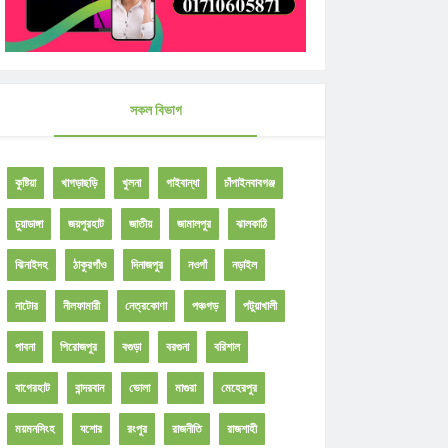
সকল বিভাগ
কুষ্টিয়া
খাগড়াছড়ি
খুলনা
গাইবান্ধা
চাঁপাইনবাবগঞ্জ
চুয়াডাঙ্গা
জয়পুরহাট
জাতীয়
জামালপুর
ঝালকাঠি
ঝিনাইদহ
ঠাকুরগাঁও
দিনাজপুর
নওগাঁ
নড়াইল
নাটোর
নীলফামারী
নেত্রকোণা
পঞ্চগড়
পটুয়াখালী
পাবনা
পিরোজপুর
বগুড়া
বরগুনা
বরিশাল
বাগেরহাট
বান্দরবান
ভোলা
মাগুরা
মেহেরপুর
ময়মনসিংহ
যশোর
রংপুর
রাজনীতি
রাজশাহী