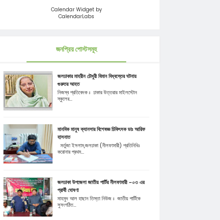
Calendar Widget by
CalendarLabs
জনপ্রিয় পোস্টসমূহ
জলঢাকার মাহরীন চৌধুরী বিমান বিধ্বস্তের ঘটনায়
গুরুতর আহত
নিজস্ব প্রতিবেদক ঃ ঢাকার উত্তরার মাইলস্টোন
স্কুলের...
মানবিক মানুষ ক্যানসার বিশেষজ্ঞ চিকিৎসক ডাঃ আরিফ
হাসনাত
মর্তুজা ইসলাম,জলঢাকা (নীলফামারী) প্রতিনিধিঃ
করোনার প্রথম...
জলঢাকা উপজেলা জাতীয় পার্টির নীলফামারী -০৩ এর
প্রার্থী ঘোষণা
মাহমুদ আল হাছান তিস্তা নিউজ ঃ জাতীয় পার্টিকে
সুসংগঠিত...