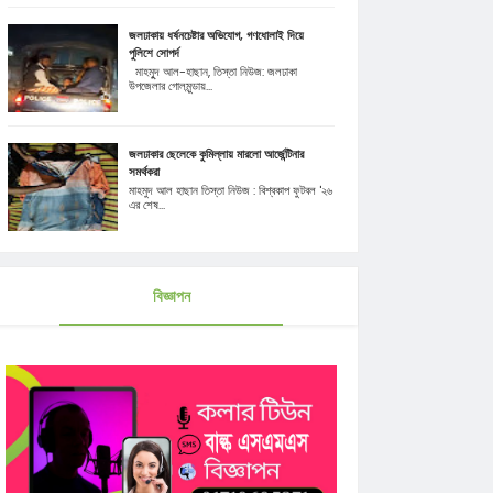
জলঢাকায় ধর্ষনচেষ্টার অভিযোগ, গণধোলাই দিয়ে
পুলিশে সোপর্দ
মাহমুূদ আল-হাছান, তিস্তা নিউজ: জলঢাকা
উপজেলার গোলমুন্ডায়...
জলঢাকার ছেলেকে কুমিল্লায় মারলো আর্জেন্টিনার
সমর্থকরা
মাহমুদ আল হাছান তিস্তা নিউজ : বিশ্বকাপ ফুটবল '২৬
এর শেষ...
বিজ্ঞাপন