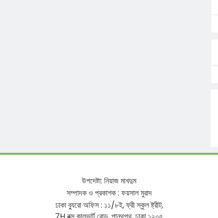
উপদেষ্টা
:
নিয়াজ
মাখদুম
সম্পাদক
ও
প্রকাশক
:
ফয়সাল
মুরাদ
ঢাকা
ব্যুরো
অফিস
:
১১
/
৮ই
,
ফ্রী
স্কুল
ষ্ট্রীট
,
7H
বক্স
কালভার্ট
রোড
,
পান্থপথ
,
ঢাকা
১২০৫