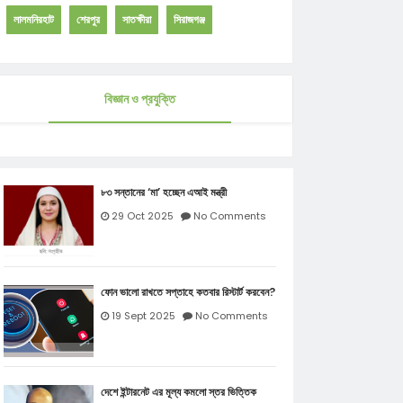
লালমনিরহাট
শেরপুর
সাতক্ষীরা
সিরাজগঞ্জ
বিজ্ঞান ও প্রযুক্তি
৮৩ সন্তানের ‘মা’ হচ্ছেন এআই মন্ত্রী
29 Oct 2025
No Comments
ফোন ভালো রাখতে সপ্তাহে কতবার রিস্টার্ট করবেন?
19 Sept 2025
No Comments
দেশে ইন্টারনেট এর মূল্য কমলো স্তর ভিত্তিক