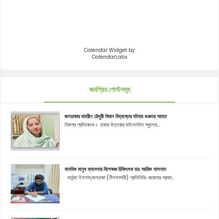
Calendar Widget by
CalendarLabs
জনপ্রিয় পোস্টসমূহ
জলঢাকার মাহরীন চৌধুরী বিমান বিধ্বস্তের ঘটনায় গুরুতর আহত
নিজস্ব প্রতিবেদক ঃ ঢাকার উত্তরার মাইলস্টোন স্কুলের...
মানবিক মানুষ ক্যানসার বিশেষজ্ঞ চিকিৎসক ডাঃ আরিফ হাসনাত
মর্তুজা ইসলাম,জলঢাকা (নীলফামারী) প্রতিনিধিঃ করোনার প্রথম...