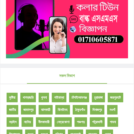
সকল বিভাগ
কুষ্টিয়া
খাগড়াছড়ি
খুলনা
গাইবান্ধা
চাঁপাইনবাবগঞ্জ
চুয়াডাঙ্গা
জয়পুরহাট
জাতীয়
জামালপুর
ঝালকাঠি
ঝিনাইদহ
ঠাকুরগাঁও
দিনাজপুর
নওগাঁ
নড়াইল
নাটোর
নীলফামারী
নেত্রকোণা
পঞ্চগড়
পটুয়াখালী
পাবনা