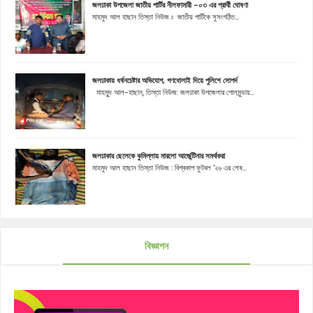
জলঢাকা উপজেলা জাতীয় পার্টির নীলফামারী -০৩ এর প্রার্থী ঘোষণা
মাহমুদ আল হাছান তিস্তা নিউজ ঃ জাতীয় পার্টিকে সুসংগঠিত...
জলঢাকায় ধর্ষনচেষ্টার অভিযোগ, গণধোলাই দিয়ে পুলিশে সোপর্দ
মাহমুূদ আল-হাছান, তিস্তা নিউজ: জলঢাকা উপজেলার গোলমুন্ডায়...
জলঢাকার ছেলেকে কুমিল্লায় মারলো আর্জেন্টিনার সমর্থকরা
মাহমুদ আল হাছান তিস্তা নিউজ : বিশ্বকাপ ফুটবল '২৬ এর শেষ...
বিজ্ঞাপন