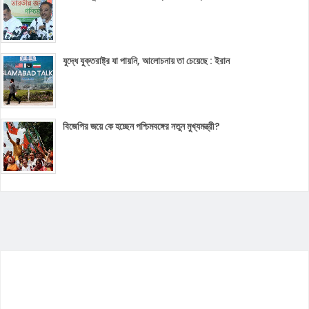
যুদ্ধে যুক্তরাষ্ট্র যা পায়নি, আলোচনায় তা চেয়েছে : ইরান
বিজেপির জয়ে কে হচ্ছেন পশ্চিমবঙ্গের নতুন মুখ্যমন্ত্রী?