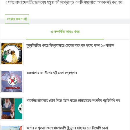
এ সময় বাংলাদেশ চীনের মধ‍্যে যমুনা নদী সংক্রান্ত একটি সমঝোতা স্মারক সই করা হয়।
শেয়ার করুন
এ সম্পর্কিত আরও খবর
যুদ্ধবিরতির খবরে বিশ্ববাজারে তেলের দামে বড় পতন: কমল ১০ শতাংশ
কলকাতায় আ.লীগের দুই নেতা গ্রেপ্তার
খামেনির জানাজায় যোগ দিতে ইরান যাচ্ছে জামায়াতের সংসদীয় প্রতিনিধি দল
যশোর ও খুলনা দখলে বাংলাদেশি হিন্দুদের সাহায্য চান বিজেপি নেতা