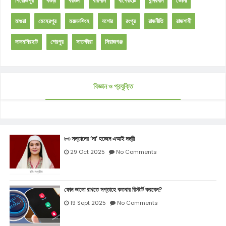
পিরোজপুর
বগুড়া
বরগুনা
বরিশাল
বাগেরহাট
বান্দরবান
ভোলা
মাগুরা
মেহেরপুর
ময়মনসিংহ
যশোর
রংপুর
রাজনীতি
রাজশাহী
লালমনিরহাট
শেরপুর
সাতক্ষীরা
সিরাজগঞ্জ
বিজ্ঞান ও প্রযুক্তি
৮৩ সন্তানের ‘মা’ হচ্ছেন এআই মন্ত্রী
29 Oct 2025
No Comments
ফোন ভালো রাখতে সপ্তাহে কতবার রিস্টার্ট করবেন?
19 Sept 2025
No Comments