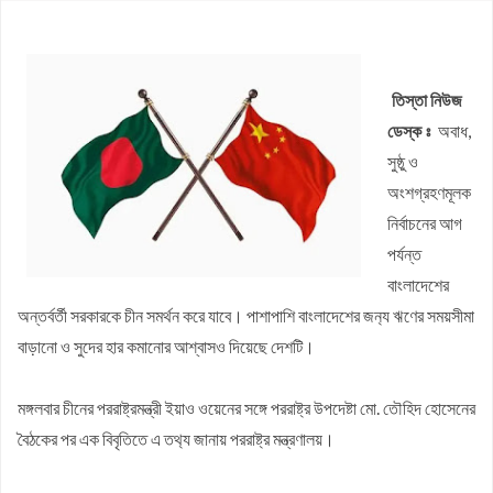
ভেঙে দেওয়া হবে
আগস্ট মাসের জন্য জ্বালানি তেলের দাম নির্ধারণ করলো সরকার
জলঢাকায় স্কুলছাত্রীর রহস্যজনক মৃত্যু
তিস্তা নিউজ
নবম পে স্কেল সরকারি কর্মকর্তা-কর্মচারীদের সুখবর দিলেন অর্থমন্ত্রী
ডেস্ক ঃ
অবাধ,
কাজিদের আয় ১৪৪০ কোটি, সরকারের কোষাগারে নেই ১ শতাংশও
সুষ্ঠু ও
রাষ্ট্রপতি নির্বাচনে অংশ নেবে জামায়াত
অংশগ্রহণমূলক
রাষ্ট্রপতি নির্বাচনে জামায়াত প্রার্থী দেবে কিনা, জানা গেল
নির্বাচনের আগ
পর্যন্ত
বাংলাদেশের
অন্তর্বর্তী সরকারকে চীন সমর্থন করে যাবে। পাশাপাশি বাংলাদেশের জন‍্য ঋণের সময়সীমা
বাড়ানো ও সুদের হার কমানোর আশ্বাসও দিয়েছে দেশটি।
মঙ্গলবার চীনের পররাষ্ট্রমন্ত্রী ইয়াও ওয়েনের সঙ্গে পররাষ্ট্র উপদেষ্টা মো. তৌহিদ হোসেনের
বৈঠকের পর এক বিবৃতিতে এ তথ‍্য জানায় পররাষ্ট্র মন্ত্রণালয়।