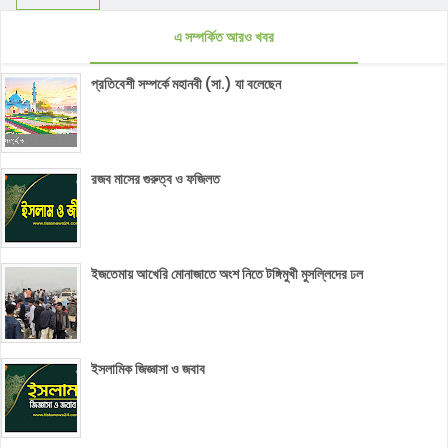
এ সম্পর্কিত আরও খবর
প্রতিবেশী সম্পর্কে মহানবী (সা.) যা বলেছেন
রজব মাসের গুরুত্ব ও ফজিলত
ইজতেমায় আখেরি মোনাজাতে অংশ নিতে টঙ্গিমুখী মুসল্লিদের ঢল
ইসলামিক জিজ্ঞাসা ও জবাব