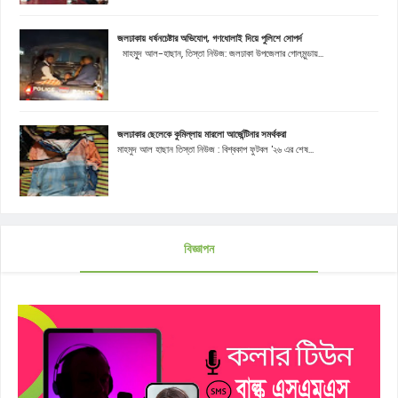
জলঢাকায় ধর্ষনচেষ্টার অভিযোগ, গণধোলাই দিয়ে পুলিশে সোপর্দ
মাহমুূদ আল-হাছান, তিস্তা নিউজ: জলঢাকা উপজেলার গোলমুন্ডায়...
জলঢাকার ছেলেকে কুমিল্লায় মারলো আর্জেন্টিনার সমর্থকরা
মাহমুদ আল হাছান তিস্তা নিউজ : বিশ্বকাপ ফুটবল '২৬ এর শেষ...
বিজ্ঞাপন