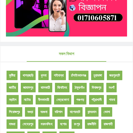
সকল বিভাগ
কুষ্টিয়া
খাগড়াছড়ি
খুলনা
গাইবান্ধা
চাঁপাইনবাবগঞ্জ
চুয়াডাঙ্গা
জয়পুরহাট
জাতীয়
জামালপুর
ঝালকাঠি
ঝিনাইদহ
ঠাকুরগাঁও
দিনাজপুর
নওগাঁ
নড়াইল
নাটোর
নীলফামারী
নেত্রকোণা
পঞ্চগড়
পটুয়াখালী
পাবনা
পিরোজপুর
বগুড়া
বরগুনা
বরিশাল
বাগেরহাট
বান্দরবান
ভোলা
মাগুরা
মেহেরপুর
ময়মনসিংহ
যশোর
রংপুর
রাজনীতি
রাজশাহী