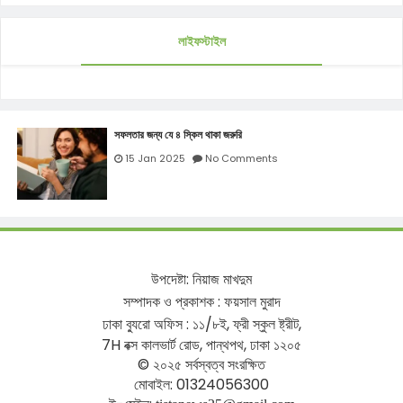
লাইফস্টাইল
সফলতার জন্য যে ৪ স্কিল থাকা জরুরি
15 Jan 2025
No Comments
উপদেষ্টা
:
নিয়াজ
মাখদুম
সম্পাদক
ও
প্রকাশক
:
ফয়সাল
মুরাদ
ঢাকা
ব্যুরো
অফিস
:
১১
/
৮ই
,
ফ্রী
স্কুল
ষ্ট্রীট
,
7H
বক্স
কালভার্ট
রোড
,
পান্থপথ
,
ঢাকা
১২০৫
©
২০২৫
সর্বস্বত্ব
সংরক্ষিত
মোবাইল
: 01324056300