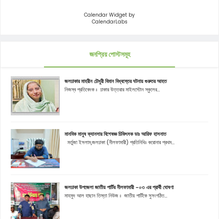
Calendar Widget by
CalendarLabs
জনপ্রিয় পোস্টসমূহ
জলঢাকার মাহরীন চৌধুরী বিমান বিধ্বস্তের ঘটনায় গুরুতর আহত
নিজস্ব প্রতিবেদক ঃ ঢাকার উত্তরার মাইলস্টোন স্কুলের...
মানবিক মানুষ ক্যানসার বিশেষজ্ঞ চিকিৎসক ডাঃ আরিফ হাসনাত
মর্তুজা ইসলাম,জলঢাকা (নীলফামারী) প্রতিনিধিঃ করোনার প্রথম...
জলঢাকা উপজেলা জাতীয় পার্টির নীলফামারী -০৩ এর প্রার্থী ঘোষণা
মাহমুদ আল হাছান তিস্তা নিউজ ঃ জাতীয় পার্টিকে সুসংগঠিত...