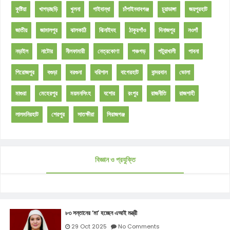
কুষ্টিয়া
খাগড়াছড়ি
খুলনা
গাইবান্ধা
চাঁপাইনবাবগঞ্জ
চুয়াডাঙ্গা
জয়পুরহাট
জাতীয়
জামালপুর
ঝালকাঠি
ঝিনাইদহ
ঠাকুরগাঁও
দিনাজপুর
নওগাঁ
নড়াইল
নাটোর
নীলফামারী
নেত্রকোণা
পঞ্চগড়
পটুয়াখালী
পাবনা
পিরোজপুর
বগুড়া
বরগুনা
বরিশাল
বাগেরহাট
বান্দরবান
ভোলা
মাগুরা
মেহেরপুর
ময়মনসিংহ
যশোর
রংপুর
রাজনীতি
রাজশাহী
লালমনিরহাট
শেরপুর
সাতক্ষীরা
সিরাজগঞ্জ
বিজ্ঞান ও প্রযুক্তি
৮৩ সন্তানের ‘মা’ হচ্ছেন এআই মন্ত্রী
29 Oct 2025
No Comments