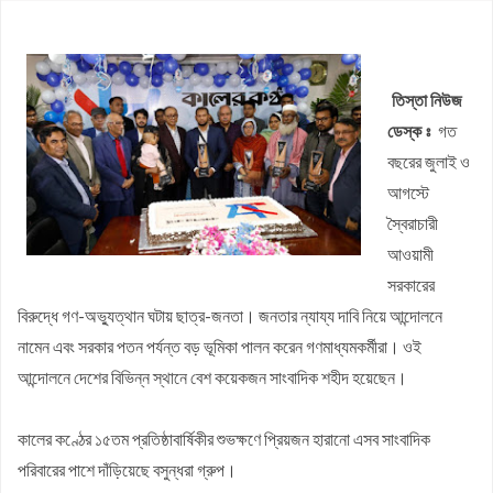
কাজিদের আয় ১৪৪০ কোটি, সরকারের কোষাগারে নেই ১ শতাংশও
শাপলা চত্বর ‘গণহত্যা’ মামলায় লতিফ সিদ্দিকী গ্রেপ্তার
তিস্তা নিউজ
এমপিওভুক্ত শিক্ষকদের স্থানীয় নির্বাচনে প্রার্থীসহ ইসির কাছে জামায়াতের ৩
ডেস্ক ঃ
গত
দাবি
ইউএনওকে সংবর্ধনা দিলেন জামায়াত এমপি, কুষ্টিয়ায় আলোচনা-সমালোচনা
বছরের জুলাই ও
আগামী ১০ বছরের মধ্যে সরকার গঠন করতে চায় এনসিপি: নাহিদ ইসলাম
আগস্টে
সাকিব আল হাসানের বাড়িতে আগুন, পেট্রলবোমা বিস্ফোরণ
স্বৈরাচারী
আওয়ামী
সরকারের
বিরুদ্ধে গণ-অভ্যুত্থান ঘটায় ছাত্র-জনতা। জনতার ন্যায্য দাবি নিয়ে আন্দোলনে
নামেন এবং সরকার পতন পর্যন্ত বড় ভূমিকা পালন করেন গণমাধ্যমকর্মীরা। ওই
আন্দোলনে দেশের বিভিন্ন স্থানে বেশ কয়েকজন সাংবাদিক শহীদ হয়েছেন।
কালের কণ্ঠের ১৫তম প্রতিষ্ঠাবার্ষিকীর শুভক্ষণে প্রিয়জন হারানো এসব সাংবাদিক
পরিবারের পাশে দাঁড়িয়েছে বসুন্ধরা গ্রুপ।