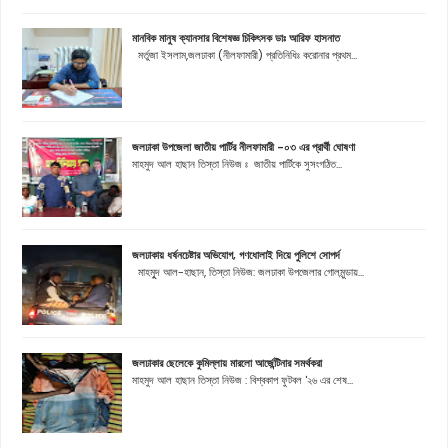
মানবিক মানুষ ক্যানসার বিশেষজ্ঞ চিকিৎসক ডাঃ আরিফ হাসনাত
মর্তুজা ইসলাম,জলঢাকা (নীলফামারী) প্রতিনিধিঃ করোনার প্রথম...
জলঢাকা উপজেলা জাতীয় পার্টির নীলফামারী -০৩ এর প্রার্থী ঘোষণা
মাহমুদ আল হাছান তিস্তা নিউজ ঃ জাতীয় পার্টিকে সুসংগঠিত...
জলঢাকায় ধর্ষনচেষ্টার অভিযোগ, গণধোলাই দিয়ে পুলিশে সোপর্দ
মাহমুূদ আল-হাছান, তিস্তা নিউজ: জলঢাকা উপজেলার গোলমুন্ডায়...
জলঢাকার ছেলেকে কুমিল্লায় মারলো আর্জেন্টিনার সমর্থকরা
মাহমুদ আল হাছান তিস্তা নিউজ : বিশ্বকাপ ফুটবল '২৬ এর শেষ...