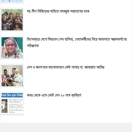
আ.লীগ নিষিদ্ধের দাবিতে বাদজুমা সমাবেশের ডাক
ডিসেম্বরে দেশে ফিরবেন শেখ হাসিনা, নেতাকর্মীদের নিয়ে আদালতে আত্মসমর্পণের
পরিকল্পনা
দেশ ও জনগণকে ভালোবাসলে কেউ পালায় না: জামায়াত আমির
কবর থেকে এসে ভোট দেন ২০ লাখ ব্যক্তি!