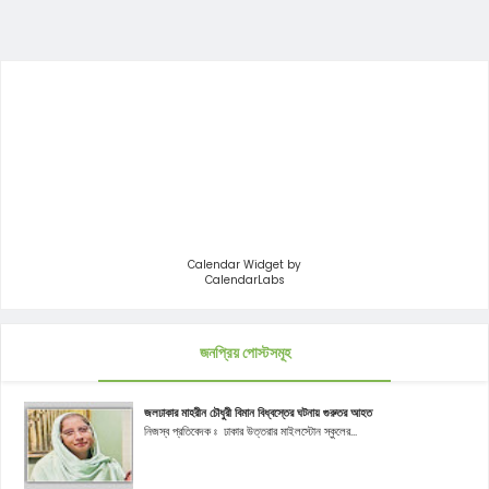
Calendar Widget by
CalendarLabs
জনপ্রিয় পোস্টসমূহ
জলঢাকার মাহরীন চৌধুরী বিমান বিধ্বস্তের ঘটনায় গুরুতর আহত
নিজস্ব প্রতিবেদক ঃ ঢাকার উত্তরার মাইলস্টোন স্কুলের...