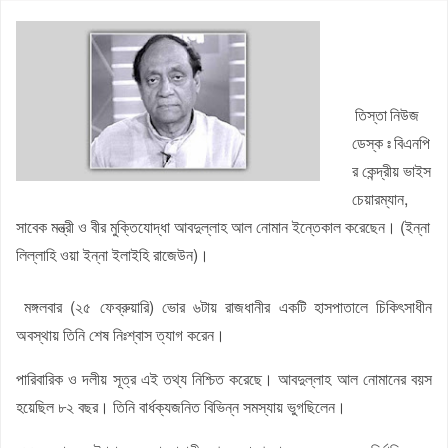
ভেঙে দেওয়া হবে
আগস্ট মাসের জন্য জ্বালানি তেলের দাম নির্ধারণ করলো সরকার
জলঢাকায় স্কুলছাত্রীর রহস্যজনক মৃত্যু
নবম পে স্কেল সরকারি কর্মকর্তা-কর্মচারীদের সুখবর দিলেন অর্থমন্ত্রী
তিস্তা নিউজ
কাজিদের আয় ১৪৪০ কোটি, সরকারের কোষাগারে নেই ১ শতাংশও
বিএনপি
ডেস্ক ঃ
রাষ্ট্রপতি নির্বাচনে অংশ নেবে জামায়াত
র কেন্দ্রীয় ভাইস
চেয়ারম্যান,
রাষ্ট্রপতি নির্বাচনে জামায়াত প্রার্থী দেবে কিনা, জানা গেল
সাবেক মন্ত্রী ও বীর মুক্তিযোদ্ধা আবদুল্লাহ আল নোমান ইন্তেকাল করেছেন। (ইন্না
লিল্লাহি ওয়া ইন্না ইলাইহি রাজেউন)।
মঙ্গলবার (২৫ ফেব্রুয়ারি) ভোর ৬টায় রাজধানীর একটি হাসপাতালে চিকিৎসাধীন
অবস্থায় তিনি শেষ নিঃশ্বাস ত্যাগ করেন।
পারিবারিক ও দলীয় সূত্র এই তথ্য নিশ্চিত করেছে। আবদুল্লাহ আল নোমানের বয়স
হয়েছিল ৮২ বছর। তিনি বার্ধক্যজনিত বিভিন্ন সমস্যায় ভুগছিলেন।