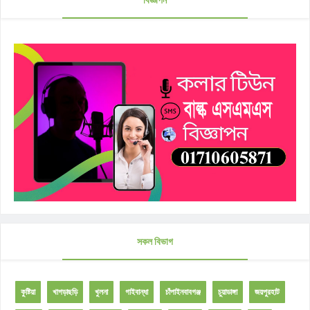
সকল বিভাগ
কুষ্টিয়া
খাগড়াছড়ি
খুলনা
গাইবান্ধা
চাঁপাইনবাবগঞ্জ
চুয়াডাঙ্গা
জয়পুরহাট