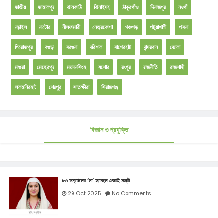
জাতীয়
জামালপুর
ঝালকাঠি
ঝিনাইদহ
ঠাকুরগাঁও
দিনাজপুর
নওগাঁ
নড়াইল
নাটোর
নীলফামারী
নেত্রকোণা
পঞ্চগড়
পটুয়াখালী
পাবনা
পিরোজপুর
বগুড়া
বরগুনা
বরিশাল
বাগেরহাট
বান্দরবান
ভোলা
মাগুরা
মেহেরপুর
ময়মনসিংহ
যশোর
রংপুর
রাজনীতি
রাজশাহী
লালমনিরহাট
শেরপুর
সাতক্ষীরা
সিরাজগঞ্জ
বিজ্ঞান ও প্রযুক্তি
৮৩ সন্তানের ‘মা’ হচ্ছেন এআই মন্ত্রী
29 Oct 2025
No Comments