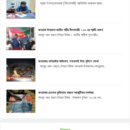
মর্তুজা ইসলাম,জলঢাকা (নীলফামারী) প্রতিনিধিঃ করোনার প্রথম...
জলঢাকা উপজেলা জাতীয় পার্টির নীলফামারী -০৩ এর প্রার্থী ঘোষণা
মাহমুদ আল হাছান তিস্তা নিউজ ঃ জাতীয় পার্টিকে সুসংগঠিত...
জলঢাকায় ধর্ষনচেষ্টার অভিযোগ, গণধোলাই দিয়ে পুলিশে সোপর্দ
মাহমুূদ আল-হাছান, তিস্তা নিউজ: জলঢাকা উপজেলার গোলমুন্ডায়...
জলঢাকার ছেলেকে কুমিল্লায় মারলো আর্জেন্টিনার সমর্থকরা
মাহমুদ আল হাছান তিস্তা নিউজ : বিশ্বকাপ ফুটবল '২৬ এর শেষ...
বিজ্ঞাপন