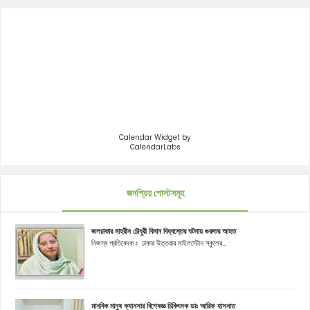
Calendar Widget by
CalendarLabs
জনপ্রিয় পোস্টসমূহ
জলঢাকার মাহরীন চৌধুরী বিমান বিধ্বস্তের ঘটনায় গুরুতর আহত
নিজস্ব প্রতিবেদক ঃ ঢাকার উত্তরার মাইলস্টোন স্কুলের...
মানবিক মানুষ ক্যানসার বিশেষজ্ঞ চিকিৎসক ডাঃ আরিফ হাসনাত