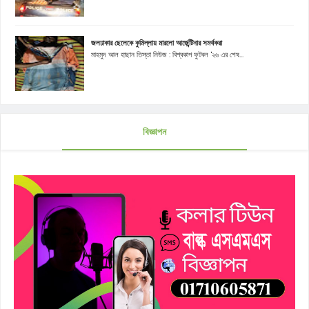
জলঢাকার ছেলেকে কুমিল্লায় মারলো আর্জেন্টিনার সমর্থকরা
মাহমুদ আল হাছান তিস্তা নিউজ : বিশ্বকাপ ফুটবল '২৬ এর শেষ...
বিজ্ঞাপন