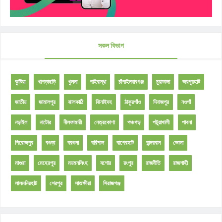
সকল বিভাগ
কুষ্টিয়া
খাগড়াছড়ি
খুলনা
গাইবান্ধা
চাঁপাইনবাবগঞ্জ
চুয়াডাঙ্গা
জয়পুরহাট
জাতীয়
জামালপুর
ঝালকাঠি
ঝিনাইদহ
ঠাকুরগাঁও
দিনাজপুর
নওগাঁ
নড়াইল
নাটোর
নীলফামারী
নেত্রকোণা
পঞ্চগড়
পটুয়াখালী
পাবনা
পিরোজপুর
বগুড়া
বরগুনা
বরিশাল
বাগেরহাট
বান্দরবান
ভোলা
মাগুরা
মেহেরপুর
ময়মনসিংহ
যশোর
রংপুর
রাজনীতি
রাজশাহী
লালমনিরহাট
শেরপুর
সাতক্ষীরা
সিরাজগঞ্জ