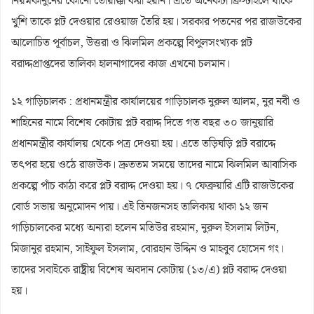
নিয়মকানুনের কোনো তোয়াক্কা করা হয়নি। এতে অনেকটা ফ্রিস্টাইলে যাকে
খুশি তাকে প্লট দেওয়ার রেওয়াজ তৈরি হয়। সরকার পতনের পর রাজউকের
আলোচিত পূর্বাচল, উত্তরা ও ঝিলমিল প্রকল্পে বিপুলসংখ্যক প্লট
বরাদ্দপ্রাপ্তদের তালিকা হালনাগাদের কাজ এখনো চলমান।
১২ গাড়িচালক : প্রধানমন্ত্রীর কার্যালয়ের গাড়িচালক নুরুল আলম, নুর নবী ও
শাহিনের নামে বিশেষ কোটায় প্লট বরাদ্দ দিতে গত বছর ৩০ জানুয়ারি
প্রধানমন্ত্রীর কার্যালয় থেকে পত্র দেওয়া হয়। এতে তড়িঘড়ি প্লট বরাদ্দে
তৎপর হয়ে ওঠে রাজউক। দ্রুততম সময়ে তাদের নামে ঝিলমিল আবাসিক
প্রকল্পে পাঁচ কাঠা করে প্লট বরাদ্দ দেওয়া হয়। ৭ ফেব্রুয়ারি এটি রাজউকের
বোর্ড সভায় অনুমোদন পায়। এই তিনজনসহ তালিকায় থাকা ১২ জন
গাড়িচালকের মধ্যে অন্যরা হলেন মতিউর রহমান, নুরুল ইসলাম লিটন,
মিজানুর রহমান, সাইফুল ইসলাম, বোরহান উদ্দিন ও মাহবুব হোসেন গং।
তাদের সবাইকে রাষ্ট্রীয় বিশেষ অবদান কোটায় (১৩/এ) প্লট বরাদ্দ দেওয়া
হয়।