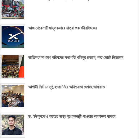
আজ থেকে পরীক্ষামূলকভাবে যাত্রা শুরু স্টারলিংকের
জাতিসংঘ সাধারণ পরিষদের সভাপতি খলিলুর রহমান, কত ভোটে জিতলেন
আগামী নির্বাচন সুষ্ঠু হওয়া নিয়ে অনিশ্চয়তা দেখছে জামায়াত
ড. ইউনূসকে ৫ বছরের জন্য প্রধানমন্ত্রী পাওয়ার আকাঙ্ক্ষা থাকবে’