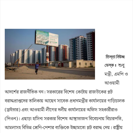
নবম পে স্কেল সরকারি কর্মকর্তা-কর্মচারীদের সুখবর দিলেন অর্থমন্ত্রী
কাজিদের আয় ১৪৪০ কোটি, সরকারের কোষাগারে নেই ১ শতাংশও
শাপলা চত্বর ‘গণহত্যা’ মামলায় লতিফ সিদ্দিকী গ্রেপ্তার
রাষ্ট্রপতি নির্বাচনে জামায়াত প্রার্থী দেবে কিনা, জানা গেল
পাটগ্রামে ফ্যামিলি কার্ডের তথ্য সংগ্রহকারী নিয়োগে অনিয়মের অভিযোগ,
তিস্তা নিউজ
ইউএনওকে অবরুদ্ধ
আগামী ১০ বছরের মধ্যে সরকার গঠন করতে চায় এনসিপি: নাহিদ ইসলাম
শুধু
ডেস্ক ঃ
মন্ত্রী, এমপি ও
আওয়ামী
আদর্শের রাজনীতিক নন। সরকারের বিশেষ কোটায় রাজউকের প্লট
বরাদ্দপ্রাপ্তদের তালিকায় আছেন সাবেক প্রধানমন্ত্রীর কার্যালয়ের গাড়িচালক
(ড্রাইভার) এবং আওয়ামী লীগের দলীয় কার্যালয়ের অফিস সহকারীরাও
(পিওন)। এছাড়া হাসিনা সরকার বিশেষ আস্থাভাজন বিবেচনায় বিচারপতি,
আমলাসহ বিভিন্ন শ্রেণি-পেশার ব্যক্তিকে ইচ্ছামতো প্লট বরাদ্দ দেয়। রাষ্ট্রীয়