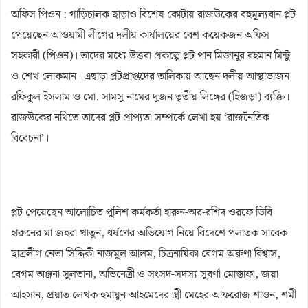
অফিস পিওন : গাড়িচালক ছাড়াও বিশেষ কোটায় রাজউকের বহুমূল্যবান প্লট
পেয়েছেন আওয়ামী লীগের দলীয় কার্যালয়ের বেশ কয়েকজন অফিস
সহকারী (পিওন)। তাদের মধ্যে উত্তরা প্রকল্পে প্লট পান মিজানুর রহমান মিন্টু
ও শেখ লোকমান। এছাড়া প্লটপ্রাপ্তদের তালিকায় আছেন দলীয় আস্থাভাজন
রফিকুল ইসলাম ও মো. সামসু নামের দুজন তৃতীয় লিঙ্গের (হিজড়া) ব্যক্তি।
রাজউকের নথিতে তাদের প্লট প্রাপ্যতা সম্পর্কে লেখা হয় ‘রাজনৈতিক
বিবেচনা’।
প্লট পেয়েছেন আলোচিত পুলিশ কর্মকর্তা হারুন-অর-রশিদ ওরফে ডিবি
হারুনের মা জহুরা খাতুন, ধর্ষণের অভিযোগ নিয়ে বিদেশে পলাতক সাবেক
ছাত্রলীগ নেতা সিদ্দিকী নাজমুল আলম, চিত্রনায়িকা বেগম অরুণা বিশ্বাস,
বেগম অঞ্জনা সুলতানা, অভিনেত্রী ও সংসদ-সদস্য সুবর্ণা মোস্তাফা, জয়া
আহসান, প্রয়াত লেখক হুমায়ূন আহমেদের স্ত্রী মেহের আফরোজ শাওন, শমী