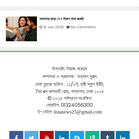
সফলতার জন্য যে ৪ স্কিল থাকা জরুরি
15 Jan 2025
No Comments
উপদেষ্টা
:
নিয়াজ
মাখদুম
সম্পাদক
ও
প্রকাশক
:
ফয়সাল
মুরাদ
ঢাকা
ব্যুরো
অফিস
:
১১
/
৮ই
,
ফ্রী
স্কুল
ষ্ট্রীট
,
7H
বক্স
কালভার্ট
রোড
,
পান্থপথ
,
ঢাকা
১২০৫
©
২০২৫
সর্বস্বত্ব
সংরক্ষিত
মোবাইল
: 01324056300
ই
-
মেইল
:
tistanews25@gmail.com