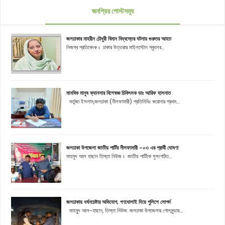
জনপ্রিয় পোস্টসমূহ
জলঢাকার মাহরীন চৌধুরী বিমান বিধ্বস্তের ঘটনায় গুরুতর আহত
নিজস্ব প্রতিবেদক ঃ ঢাকার উত্তরার মাইলস্টোন স্কুলের...
মানবিক মানুষ ক্যানসার বিশেষজ্ঞ চিকিৎসক ডাঃ আরিফ হাসনাত
মর্তুজা ইসলাম,জলঢাকা (নীলফামারী) প্রতিনিধিঃ করোনার প্রথম...
জলঢাকা উপজেলা জাতীয় পার্টির নীলফামারী -০৩ এর প্রার্থী ঘোষণা
মাহমুদ আল হাছান তিস্তা নিউজ ঃ জাতীয় পার্টিকে সুসংগঠিত...
জলঢাকায় ধর্ষনচেষ্টার অভিযোগ, গণধোলাই দিয়ে পুলিশে সোপর্দ
মাহমুূদ আল-হাছান, তিস্তা নিউজ: জলঢাকা উপজেলার গোলমুন্ডায়...