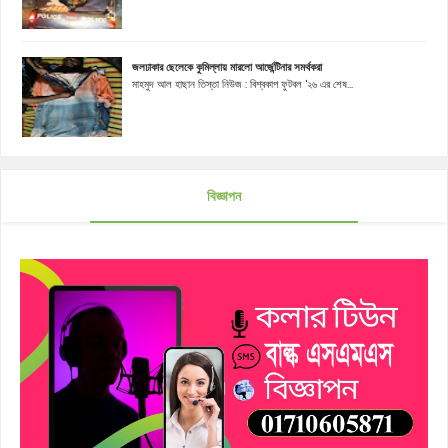
জলঢাকার ছেলেকে কুমিল্লায় মারলো আর্জেন্টিনার সমর্থকরা
মাহমুদ আল হাছান তিস্তা নিউজ : বিশ্বকাপ ফুটবল '২৬ এর শেষ...
বিজ্ঞাপন