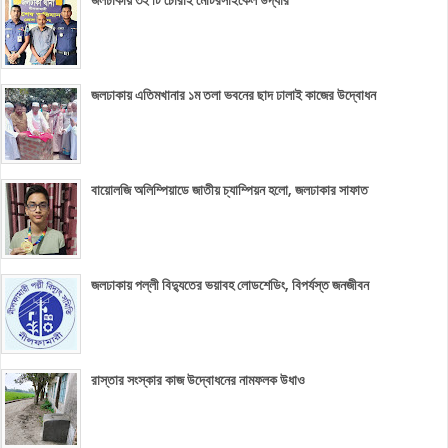
জলঢাকায় ৩২ টি চোরাই মোটরসাইকেল উদ্ধার
জলঢাকায় এতিমখানার ১ম তলা ভবনের ছাদ ঢালাই কাজের উদ্বোধন
বায়োলজি অলিম্পিয়াডে জাতীয় চ্যাম্পিয়ন হলো, জলঢাকার সাফাত
জলঢাকায় পল্লী বিদ্যুতের ভয়াবহ লোডশেডিং, বিপর্যস্ত জনজীবন
রাস্তার সংস্কার কাজ উদ্বোধনের নামফলক উধাও