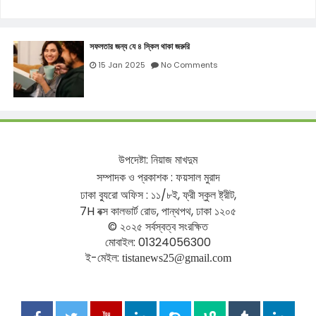
সফলতার জন্য যে ৪ স্কিল থাকা জরুরি
15 Jan 2025
No Comments
উপদেষ্টা
:
নিয়াজ
মাখদুম
সম্পাদক
ও
প্রকাশক
:
ফয়সাল
মুরাদ
ঢাকা
ব্যুরো
অফিস
:
১১
/
৮ই
,
ফ্রী
স্কুল
ষ্ট্রীট
,
7H
বক্স
কালভার্ট
রোড
,
পান্থপথ
,
ঢাকা
১২০৫
©
২০২৫
সর্বস্বত্ব
সংরক্ষিত
মোবাইল
: 01324056300
ই
-
মেইল
:
tistanews25@gmail.com