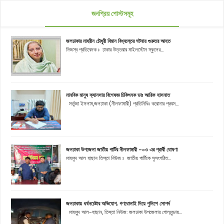
জনপ্রিয় পোস্টসমূহ
জলঢাকার মাহরীন চৌধুরী বিমান বিধ্বস্তের ঘটনায় গুরুতর আহত
নিজস্ব প্রতিবেদক ঃ ঢাকার উত্তরার মাইলস্টোন স্কুলের...
মানবিক মানুষ ক্যানসার বিশেষজ্ঞ চিকিৎসক ডাঃ আরিফ হাসনাত
মর্তুজা ইসলাম,জলঢাকা (নীলফামারী) প্রতিনিধিঃ করোনার প্রথম...
জলঢাকা উপজেলা জাতীয় পার্টির নীলফামারী -০৩ এর প্রার্থী ঘোষণা
মাহমুদ আল হাছান তিস্তা নিউজ ঃ জাতীয় পার্টিকে সুসংগঠিত...
জলঢাকায় ধর্ষনচেষ্টার অভিযোগ, গণধোলাই দিয়ে পুলিশে সোপর্দ
মাহমুূদ আল-হাছান, তিস্তা নিউজ: জলঢাকা উপজেলার গোলমুন্ডায়...