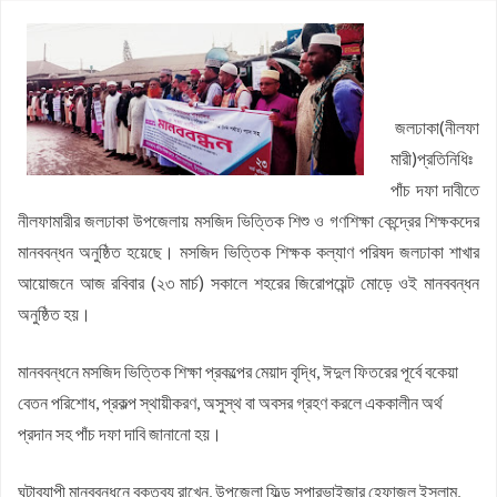
নবম পে স্কেল সরকারি কর্মকর্তা-কর্মচারীদের সুখবর দিলেন অর্থমন্ত্রী
কাজিদের আয় ১৪৪০ কোটি, সরকারের কোষাগারে নেই ১ শতাংশও
শাপলা চত্বর ‘গণহত্যা’ মামলায় লতিফ সিদ্দিকী গ্রেপ্তার
জলঢাকা(নীলফা
এমপিওভুক্ত শিক্ষকদের স্থানীয় নির্বাচনে প্রার্থীসহ ইসির কাছে জামায়াতের ৩
মারী)প্রতিনিধিঃ
দাবি
পাটগ্রামে ফ্যামিলি কার্ডের তথ্য সংগ্রহকারী নিয়োগে অনিয়মের অভিযোগ,
পাঁচ দফা দাবীতে
নীলফামারীর জলঢাকা উপজেলায় মসজিদ ভিত্তিক শিশু ও গণশিক্ষা কেন্দ্রের শিক্ষকদের
ইউএনওকে অবরুদ্ধ
আগামী ১০ বছরের মধ্যে সরকার গঠন করতে চায় এনসিপি: নাহিদ ইসলাম
মানববন্ধন অনুষ্ঠিত হয়েছে। মসজিদ ভিত্তিক শিক্ষক কল্যাণ পরিষদ জলঢাকা শাখার
আয়োজনে আজ রবিবার (২৩ মার্চ) সকালে শহরের জিরোপয়েন্ট মোড়ে ওই মানববন্ধন
অনুষ্ঠিত হয়।
মানববন্ধনে মসজিদ ভিত্তিক শিক্ষা প্রকল্পের মেয়াদ বৃদ্ধি, ঈদুল ফিতরের পূর্বে বকেয়া
বেতন পরিশোধ, প্রকল্প স্থায়ীকরণ, অসুস্থ বা অবসর গ্রহণ করলে এককালীন অর্থ
প্রদান সহ পাঁচ দফা দাবি জানানো হয়।
ঘন্টাব্যাপী মানববন্ধনে বক্তব্য রাখেন, উপজেলা ফিল্ড সুপারভাইজার হেফাজুল ইসলাম,