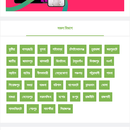
সকল বিভাগ
কুষ্টিয়া
খাগড়াছড়ি
খুলনা
গাইবান্ধা
চাঁপাইনবাবগঞ্জ
চুয়াডাঙ্গা
জয়পুরহাট
জাতীয়
জামালপুর
ঝালকাঠি
ঝিনাইদহ
ঠাকুরগাঁও
দিনাজপুর
নওগাঁ
নড়াইল
নাটোর
নীলফামারী
নেত্রকোণা
পঞ্চগড়
পটুয়াখালী
পাবনা
পিরোজপুর
বগুড়া
বরগুনা
বরিশাল
বাগেরহাট
বান্দরবান
ভোলা
মাগুরা
মেহেরপুর
ময়মনসিংহ
যশোর
রংপুর
রাজনীতি
রাজশাহী
লালমনিরহাট
শেরপুর
সাতক্ষীরা
সিরাজগঞ্জ