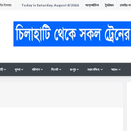
াহিদ ইসলাম
Today is Saturday, August 8/2026
আন্তর্জাতিক
ট্যুরিজম
চাকরির খ
অনুষ্ঠিত
ন
াহী
খুলনা
বরিশাল
সিলেট
রংপুর
ময়মনসিংহ
আরও
সমাবেশ ও
ী থাকলেও হাত-