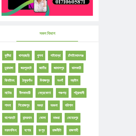
সকল বিভাগ
কুষ্টিয়া
খাগড়াছড়ি
খুলনা
গাইবান্ধা
চাঁপাইনবাবগঞ্জ
চুয়াডাঙ্গা
জয়পুরহাট
জাতীয়
জামালপুর
ঝালকাঠি
ঝিনাইদহ
ঠাকুরগাঁও
দিনাজপুর
নওগাঁ
নড়াইল
নাটোর
নীলফামারী
নেত্রকোণা
পঞ্চগড়
পটুয়াখালী
পাবনা
পিরোজপুর
বগুড়া
বরগুনা
বরিশাল
বাগেরহাট
বান্দরবান
ভোলা
মাগুরা
মেহেরপুর
ময়মনসিংহ
যশোর
রংপুর
রাজনীতি
রাজশাহী