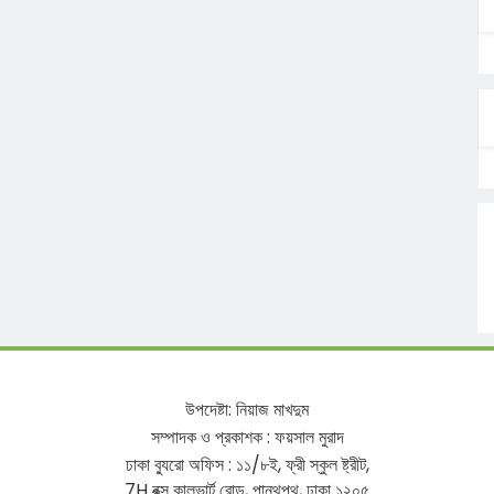
উপদেষ্টা
:
নিয়াজ
মাখদুম
সম্পাদক
ও
প্রকাশক
:
ফয়সাল
মুরাদ
ঢাকা
ব্যুরো
অফিস
:
১১
/
৮ই
,
ফ্রী
স্কুল
ষ্ট্রীট
,
7H
বক্স
কালভার্ট
রোড
,
পান্থপথ
,
ঢাকা
১২০৫