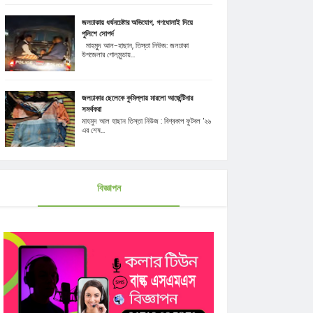
জলঢাকায় ধর্ষনচেষ্টার অভিযোগ, গণধোলাই দিয়ে
পুলিশে সোপর্দ
মাহমুূদ আল-হাছান, তিস্তা নিউজ: জলঢাকা
উপজেলার গোলমুন্ডায়...
জলঢাকার ছেলেকে কুমিল্লায় মারলো আর্জেন্টিনার
সমর্থকরা
মাহমুদ আল হাছান তিস্তা নিউজ : বিশ্বকাপ ফুটবল '২৬
এর শেষ...
বিজ্ঞাপন