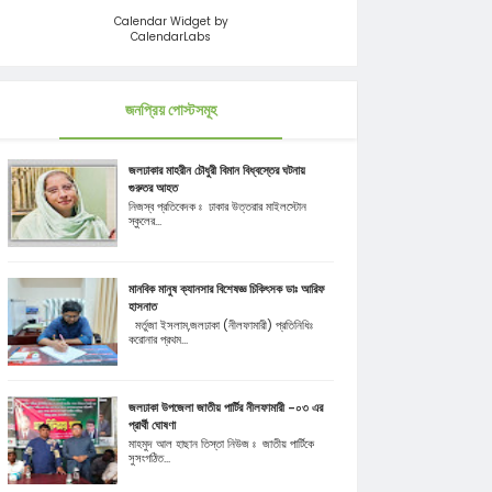
Calendar Widget by
CalendarLabs
জনপ্রিয় পোস্টসমূহ
জলঢাকার মাহরীন চৌধুরী বিমান বিধ্বস্তের ঘটনায়
গুরুতর আহত
নিজস্ব প্রতিবেদক ঃ ঢাকার উত্তরার মাইলস্টোন
স্কুলের...
মানবিক মানুষ ক্যানসার বিশেষজ্ঞ চিকিৎসক ডাঃ আরিফ
হাসনাত
মর্তুজা ইসলাম,জলঢাকা (নীলফামারী) প্রতিনিধিঃ
করোনার প্রথম...
জলঢাকা উপজেলা জাতীয় পার্টির নীলফামারী -০৩ এর
প্রার্থী ঘোষণা
মাহমুদ আল হাছান তিস্তা নিউজ ঃ জাতীয় পার্টিকে
সুসংগঠিত...