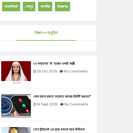
লালমনিরহাট
শেরপুর
সাতক্ষীরা
সিরাজগঞ্জ
বিজ্ঞান ও প্রযুক্তি
৮৩ সন্তানের ‘মা’ হচ্ছেন এআই মন্ত্রী
29 Oct 2025
No Comments
ফোন ভালো রাখতে সপ্তাহে কতবার রিস্টার্ট করবেন?
19 Sept 2025
No Comments
দেশে ইন্টারনেট এর মূল্য কমলো স্তর ভিত্তিক