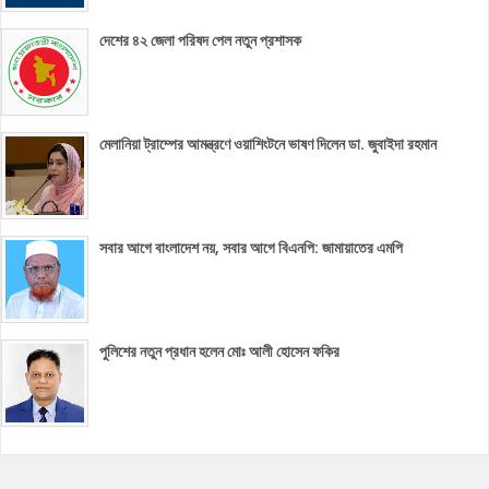
দেশের ৪২ জেলা পরিষদ পেল নতুন প্রশাসক
মেলানিয়া ট্রাম্পের আমন্ত্রণে ওয়াশিংটনে ভাষণ দিলেন ডা. জুবাইদা রহমান
সবার আগে বাংলাদেশ নয়, সবার আগে বিএনপি: জামায়াতের এমপি
পুলিশের নতুন প্রধান হলেন মোঃ আলী হোসেন ফকির