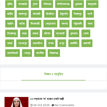
কুষ্টিয়া
খাগড়াছড়ি
খুলনা
গাইবান্ধা
চাঁপাইনবাবগঞ্জ
চুয়াডাঙ্গা
জয়পুরহাট
জাতীয়
জামালপুর
ঝালকাঠি
ঝিনাইদহ
ঠাকুরগাঁও
দিনাজপুর
নওগাঁ
নড়াইল
নাটোর
নীলফামারী
নেত্রকোণা
পঞ্চগড়
পটুয়াখালী
পাবনা
পিরোজপুর
বগুড়া
বরগুনা
বরিশাল
বাগেরহাট
বান্দরবান
ভোলা
মাগুরা
মেহেরপুর
ময়মনসিংহ
যশোর
রংপুর
রাজনীতি
রাজশাহী
লালমনিরহাট
শেরপুর
সাতক্ষীরা
সিরাজগঞ্জ
বিজ্ঞান ও প্রযুক্তি
৮৩ সন্তানের ‘মা’ হচ্ছেন এআই মন্ত্রী
29 Oct 2025
No Comments