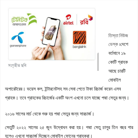
নীলফামারীতে জুলাই অভ্যুত্থানের ২য় বর্ষপূর্তি উপলক্ষে গন সমাবেশ ও মিছিল
অনুষ্ঠিত
রাস্তার সংস্কার কাজ উদ্বোধনের নামফলক উধাও
জলঢাকায় রিপোর্টার্স ইউনিটির অফিস উদ্বোধন
তিস্তা নিউজ
‘ফ্যামিলি কার্ডের নিয়োগ পরীক্ষায় একজন জামায়াতের প্রার্থী থাকলেও হাত-পা
ডেস্ক ঃ
দেশে
ভেঙে দেওয়া হবে
এসএসসির ফল প্রকাশ : ৩১২ প্রতিষ্ঠানে কেউ পাস করেনি
বর্তমানে ১৯
জলঢাকায় নিষিদ্ধ স্কাফ সিরাপসহ তিনজন গ্রেফতার
কোটি গ্রাহক
আছে চারটি
মোবাইল
অপারেটরের। ভয়েস কল, ইন্টারনেটসহ সব সেবা পেতে টাকা রিচার্জ করেন এসব
গ্রাহক। তবে গ্রাহকের রিচার্জের একটি অংশ এখনো চলে যাচ্ছে পদ্মা সেতুর জন্য।
২০১৬ সালের মার্চ থেকে শুরু হয় পদ্মা সেতুর জন্য সারচার্জ।
সেতুটি ২০২২ সালের ২৫ জুন উদ্বোধন করা হয়। পদ্মা সেতু চালুর তিন বছর পার
হলেও এখনো সারচার্জ দিচ্ছেন মোবাইল ফোনের গ্রাহকরা।