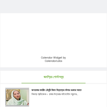
Calendar Widget by
CalendarLabs
জনপ্রিয় পোস্টসমূহ
জলঢাকার মাহরীন চৌধুরী বিমান বিধ্বস্তের ঘটনায় গুরুতর আহত
নিজস্ব প্রতিবেদক ঃ ঢাকার উত্তরার মাইলস্টোন স্কুলের...