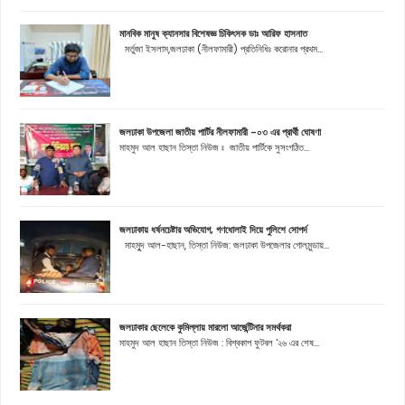
মানবিক মানুষ ক্যানসার বিশেষজ্ঞ চিকিৎসক ডাঃ আরিফ হাসনাত
মর্তুজা ইসলাম,জলঢাকা (নীলফামারী) প্রতিনিধিঃ করোনার প্রথম...
জলঢাকা উপজেলা জাতীয় পার্টির নীলফামারী -০৩ এর প্রার্থী ঘোষণা
মাহমুদ আল হাছান তিস্তা নিউজ ঃ জাতীয় পার্টিকে সুসংগঠিত...
জলঢাকায় ধর্ষনচেষ্টার অভিযোগ, গণধোলাই দিয়ে পুলিশে সোপর্দ
মাহমুূদ আল-হাছান, তিস্তা নিউজ: জলঢাকা উপজেলার গোলমুন্ডায়...
জলঢাকার ছেলেকে কুমিল্লায় মারলো আর্জেন্টিনার সমর্থকরা
মাহমুদ আল হাছান তিস্তা নিউজ : বিশ্বকাপ ফুটবল '২৬ এর শেষ...