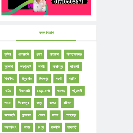
সকল বিভাগ
কুষ্টিয়া
খাগড়াছড়ি
খুলনা
গাইবান্ধা
চাঁপাইনবাবগঞ্জ
চুয়াডাঙ্গা
জয়পুরহাট
জাতীয়
জামালপুর
ঝালকাঠি
ঝিনাইদহ
ঠাকুরগাঁও
দিনাজপুর
নওগাঁ
নড়াইল
নাটোর
নীলফামারী
নেত্রকোণা
পঞ্চগড়
পটুয়াখালী
পাবনা
পিরোজপুর
বগুড়া
বরগুনা
বরিশাল
বাগেরহাট
বান্দরবান
ভোলা
মাগুরা
মেহেরপুর
ময়মনসিংহ
যশোর
রংপুর
রাজনীতি
রাজশাহী