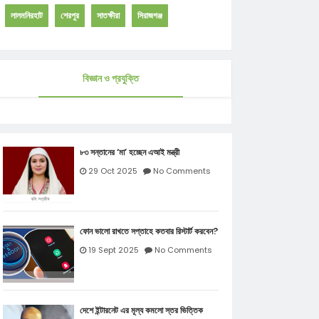
লালমনিরহাট
শেরপুর
সাতক্ষীরা
সিরাজগঞ্জ
বিজ্ঞান ও প্রযুক্তি
৮৩ সন্তানের ‘মা’ হচ্ছেন এআই মন্ত্রী
29 Oct 2025
No Comments
ফোন ভালো রাখতে সপ্তাহে কতবার রিস্টার্ট করবেন?
19 Sept 2025
No Comments
দেশে ইন্টারনেট এর মূল্য কমলো স্তর ভিত্তিক