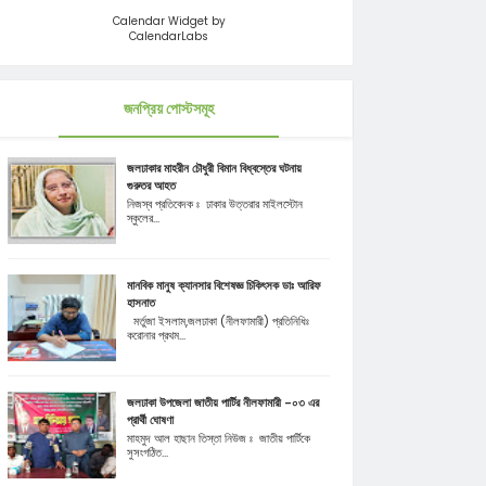
Calendar Widget by
CalendarLabs
জনপ্রিয় পোস্টসমূহ
জলঢাকার মাহরীন চৌধুরী বিমান বিধ্বস্তের ঘটনায়
গুরুতর আহত
নিজস্ব প্রতিবেদক ঃ ঢাকার উত্তরার মাইলস্টোন
স্কুলের...
মানবিক মানুষ ক্যানসার বিশেষজ্ঞ চিকিৎসক ডাঃ আরিফ
হাসনাত
মর্তুজা ইসলাম,জলঢাকা (নীলফামারী) প্রতিনিধিঃ
করোনার প্রথম...
জলঢাকা উপজেলা জাতীয় পার্টির নীলফামারী -০৩ এর
প্রার্থী ঘোষণা
মাহমুদ আল হাছান তিস্তা নিউজ ঃ জাতীয় পার্টিকে
সুসংগঠিত...