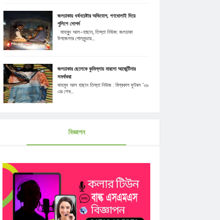
জলঢাকায় ধর্ষনচেষ্টার অভিযোগ, গণধোলাই দিয়ে
পুলিশে সোপর্দ
মাহমুূদ আল-হাছান, তিস্তা নিউজ: জলঢাকা
উপজেলার গোলমুন্ডায়...
জলঢাকার ছেলেকে কুমিল্লায় মারলো আর্জেন্টিনার
সমর্থকরা
মাহমুদ আল হাছান তিস্তা নিউজ : বিশ্বকাপ ফুটবল '২৬
এর শেষ...
বিজ্ঞাপন