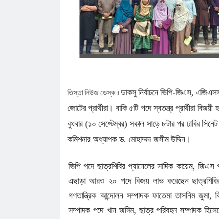
পা ভেঙে দেওয়া হবে
আগস্ট মাসের জন্য জ্বালানি তেলের দাম নির্ধারণ করলো সরক
জলঢাকায় স্কুলছাত্রীর রহস্যজনক মৃত্যু
নবম পে স্কেল সরকারি কর্মকর্তা-কর্মচারীদের সুখবর দিলেন অর্থ
কাজিদের আয় ১৪৪০ কোটি, সরকারের কোষাগারে নেই ১ শত
শাপলা চত্বর ‘গণহত্যা’ মামলায় লতিফ সিদ্দিকী গ্রেপ্তার
তিস্তা নিউজ ডেস্ক
ঃ
ডাকসু নির্বাচনে ভিপি-জিএস, এজিএসস
রাষ্ট্রপতি নির্বাচনে জামায়াত প্রার্থী দেবে কিনা, জানা গেল
জোটের প্রার্থীরা। বাকি ৫টি পদে স্বতন্ত্র প্রার্থীরা ব
পাটগ্রামে ফ্যামিলি কার্ডের তথ্য সংগ্রহকারী নিয়োগে অন
বুধবার (১০ সেপ্টেম্বর) সকাল সাড়ে ৮টার পর ঢাবির সিনেট
ইউএনওকে অবরুদ্ধ
কমিশনার অধ্যাপক ড. মোহাম্মদ জসীম উদ্দিন।
ভিপি পদে ছাত্রশিবির প্যানেলের সাদিক কায়েম, জিএ
এছাড়া আরও ২০ পদে বিজয় লাভ করেছেন ছাত্রশিবির সমর্
গণতান্ত্রিক আন্দোলন সম্পাদক ফাতেমা তাসনিম জুমা, 
সম্পাদক পদে খান জসিম, ছাত্র পরিবহন সম্পাদক হিসে