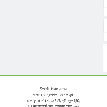
উপদেষ্টা
:
নিয়াজ
মাখদুম
সম্পাদক
ও
প্রকাশক
:
ফয়সাল
মুরাদ
ঢাকা
ব্যুরো
অফিস
:
১১
/
৮ই
,
ফ্রী
স্কুল
ষ্ট্রীট
,
7H
বক্স
কালভার্ট
রোড
,
পান্থপথ
,
ঢাকা
১২০৫