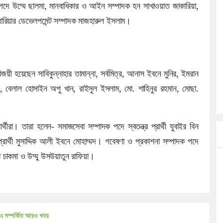
পদে উম্মে ছালমা, মানবাধিকার ও আইন সম্পাদক হন সাখাওয়াত জাকারিয়া,
যারিয়ার ডেভেলপমেন্ট সম্পাদক মাজহারুল ইসলাম।
জয়ী হয়েছেন সাবিকুন্নাহার তামান্না, সর্বমিত্র, আনাস ইবনে মুনির, ইমরান
 বেলাল হোসাইন অপু খান, রাইসুল ইসলাম, মো. শাহিনুর রহমান, মোছা.
্থীরা। তারা হলেন- সমাজসেবা সম্পাদক পদে স্বতন্ত্র প্রার্থী যুবাইর বিন
প্রার্থী মুসাদ্দিক আলী ইবনে মোহাম্মদ। গবেষণা ও প্রকাশনা সম্পাদক পদে
মা চাকমা ও উম্মু উসউয়াতুন রাফিয়া।
এ সম্পর্কিত আরও খবর