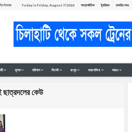
াহিদ ইসলাম
Today is Friday, August 7/2026
আন্তর্জাতিক
ট্যুরিজম
চাকরির খবর
অনুষ্ঠিত
ন
াহী
খুলনা
বরিশাল
সিলেট
রংপুর
ময়মনসিংহ
আরও
ই ছাত্রদলের কেউ
সমাবেশ ও
ী থাকলেও হাত-