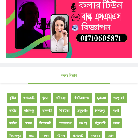
সকল বিভাগ
কুষ্টিয়া
খাগড়াছড়ি
খুলনা
গাইবান্ধা
চাঁপাইনবাবগঞ্জ
চুয়াডাঙ্গা
জয়পুরহাট
জাতীয়
জামালপুর
ঝালকাঠি
ঝিনাইদহ
ঠাকুরগাঁও
দিনাজপুর
নওগাঁ
নড়াইল
নাটোর
নীলফামারী
নেত্রকোণা
পঞ্চগড়
পটুয়াখালী
পাবনা
পিরোজপুর
বগুড়া
বরগুনা
বরিশাল
বাগেরহাট
বান্দরবান
ভোলা