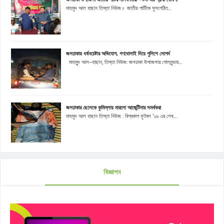
মাহমুদ আল হাছান তিস্তা নিউজ ঃ জাতীয় পার্টিকে সুসংগঠিত...
জলঢাকায় ধর্ষনচেষ্টার অভিযোগ, গণধোলাই দিয়ে পুলিশে সোপর্দ
মাহমুূদ আল-হাছান, তিস্তা নিউজ: জলঢাকা উপজেলার গোলমুন্ডায়...
জলঢাকার ছেলেকে কুমিল্লায় মারলো আর্জেন্টিনার সমর্থকরা
মাহমুদ আল হাছান তিস্তা নিউজ : বিশ্বকাপ ফুটবল '২৬ এর শেষ...
বিজ্ঞাপন