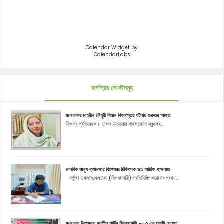
Calendar Widget by
CalendarLabs
জনপ্রিয় পোস্টসমূহ
জলঢাকার মাহরীন চৌধুরী বিমান বিধ্বস্তের ঘটনায় গুরুতর আহত
নিজস্ব প্রতিবেদক ঃ ঢাকার উত্তরার মাইলস্টোন স্কুলের...
মানবিক মানুষ ক্যানসার বিশেষজ্ঞ চিকিৎসক ডাঃ আরিফ হাসনাত
মর্তুজা ইসলাম,জলঢাকা (নীলফামারী) প্রতিনিধিঃ করোনার প্রথম...
জলঢাকা উপজেলা জাতীয় পার্টির নীলফামারী -০৩ এর প্রার্থী ঘোষণা