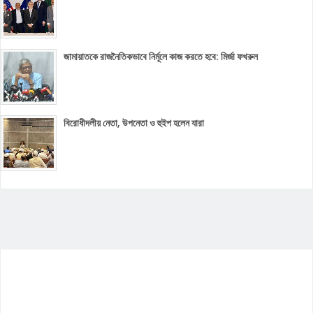
জামায়াতকে রাজনৈতিকভাবে নির্মূলে কাজ করতে হবে: মির্জা ফখরুল
বিরোধীদলীয় নেতা, উপনেতা ও হুইপ হলেন যারা