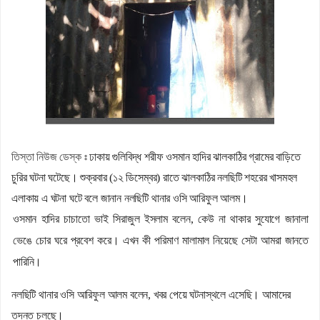
জলঢাকায় স্কুলছাত্রীর রহস্যজনক মৃত্যু
নবম পে স্কেল সরকারি কর্মকর্তা-কর্মচারীদের সুখবর দিলেন অর্থমন্ত্রী
কাজিদের আয় ১৪৪০ কোটি, সরকারের কোষাগারে নেই ১ শতাংশও
শাপলা চত্বর ‘গণহত্যা’ মামলায় লতিফ সিদ্দিকী গ্রেপ্তার
রাষ্ট্রপতি নির্বাচনে জামায়াত প্রার্থী দেবে কিনা, জানা গেল
পাটগ্রামে ফ্যামিলি কার্ডের তথ্য সংগ্রহকারী নিয়োগে অনিয়মের অভিযোগ,
তিস্তা নিউজ ডেস্ক ঃ
ঢাকায় গুলিবিদ্ধ শরীফ ওসমান হাদির ঝালকাঠির গ্রামের বাড়িতে
ইউএনওকে অবরুদ্ধ
চুরির ঘটনা ঘটেছে। শুক্রবার (১২ ডিসেম্বর) রাতে ঝালকাঠির নলছিটি শহরের খাসমহল
এলাকায় এ ঘটনা ঘটে বলে জানান নলছিটি থানার ওসি আরিফুল আলম।
ওসমান হাদির চাচাতো ভাই সিরাজুল ইসলাম বলেন, কেউ না থাকার সুযোগে জানালা
ভেঙে চোর ঘরে প্রবেশ করে। এখন কী পরিমাণ মালামাল নিয়েছে সেটা আমরা জানতে
পারিনি।
নলছিটি থানার ওসি আরিফুল আলম বলেন, খবর পেয়ে ঘটনাস্থলে এসেছি। আমাদের
তদন্ত চলছে।