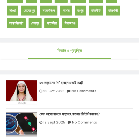
মাগুরা
মেহেরপুর
ময়মনসিংহ
যশোর
রংপুর
রাজনীতি
রাজশাহী
লালমনিরহাট
শেরপুর
সাতক্ষীরা
সিরাজগঞ্জ
বিজ্ঞান ও প্রযুক্তি
৮৩ সন্তানের ‘মা’ হচ্ছেন এআই মন্ত্রী
29 Oct 2025
No Comments
ফোন ভালো রাখতে সপ্তাহে কতবার রিস্টার্ট করবেন?
19 Sept 2025
No Comments