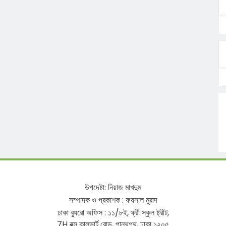
উপদেষ্টা
:
নিয়াজ
মাখদুম
সম্পাদক
ও
প্রকাশক
:
ফয়সাল
মুরাদ
ঢাকা
ব্যুরো
অফিস
:
১১
/
৮ই
,
ফ্রী
স্কুল
ষ্ট্রীট
,
7H
বক্স
কালভার্ট
রোড
,
পান্থপথ
,
ঢাকা
১২০৫