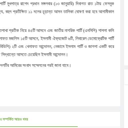
টি মুখপাত্র রাশেদ প্রধান মঙ্গলবার (১৩ জানুয়ারি) দিবাগত রাত ১টায় ফেসবুক
ষ্যে, বহুল প্রতীক্ষিত ১১ দলের চূড়ান্ত আসন তালিকা ঘোষণা করা হবে আগামীকাল
পাখা প্রতীক নিয়ে ৪৫টি আসনে এবং জাতীয় নাগরিক পার্টি (এনসিপি) শাপলা কলি
খেলাফত মজলিস ১৫টি আসনে, ইসলামী ঐক্যজোট ৬টি, লিবারেল ডেমোক্রেটিক পার্টি
টি (বিডিপি) ২টি এবং খেলাফত আন্দোলন, নেজামে ইসলাম পার্টি ও জাগপা একটি করে
ত সিদ্ধান্তে আসতে চেয়েছিল ইসলামী আন্দোলন।
তা দলটির আমিরের সংবাদ সম্মেলনের পরই জানা যাবে।
এ সম্পর্কিত আরও খবর