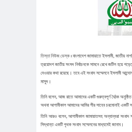
পা ভেঙে দেওয়া হবে
আগস্ট মাসের জন্য জ্বালানি তেলের দাম নির্ধারণ করলো সরক
জলঢাকায় স্কুলছাত্রীর রহস্যজনক মৃত্যু
নবম পে স্কেল সরকারি কর্মকর্তা-কর্মচারীদের সুখবর দিলেন অর্থ
কাজিদের আয় ১৪৪০ কোটি, সরকারের কোষাগারে নেই ১ শত
শাপলা চত্বর ‘গণহত্যা’ মামলায় লতিফ সিদ্দিকী গ্রেপ্তার
তিস্তা নিউজ ডেস্ক ঃ
বাংলাদেশ জামায়াতে ইসলামী, জাতীয় না
রাষ্ট্রপতি নির্বাচনে জামায়াত প্রার্থী দেবে কিনা, জানা গেল
ত্রয়োদশ জাতীয় সংসদ নির্বাচনকে সামনে রেখে জটিল হয়ে পড়
পাটগ্রামে ফ্যামিলি কার্ডের তথ্য সংগ্রহকারী নিয়োগে অন
দেওয়ার কথা রয়েছে। তবে এই সংবাদ সম্মেলনে ইসলামী আন্দোল
ইউএনওকে অবরুদ্ধ
মাসুদ।
তিনি বলেন, আজ রাতে আমাদের একটি গুরুত্বপূর্ণ বৈঠক অনুষ্ঠ
অথবা আগামীকাল আমাদের আমির পীর সাহেব চরমোনাই একটি সংব
তিনি আরও বলেন, আগামীকাল জামায়াতসহ অন্যান্যরা সংবাদ
সিদ্ধান্ত একটি পৃথক সংবাদ সম্মেলনের মাধ্যমেই জানাব।