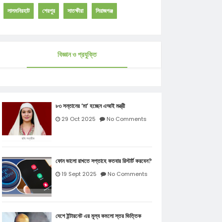
লালমনিরহাট
শেরপুর
সাতক্ষীরা
সিরাজগঞ্জ
বিজ্ঞান ও প্রযুক্তি
৮৩ সন্তানের ‘মা’ হচ্ছেন এআই মন্ত্রী
29 Oct 2025
No Comments
ফোন ভালো রাখতে সপ্তাহে কতবার রিস্টার্ট করবেন?
19 Sept 2025
No Comments
দেশে ইন্টারনেট এর মূল্য কমলো স্তর ভিত্তিক