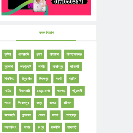
সকল বিভাগ
কুষ্টিয়া
খাগড়াছড়ি
খুলনা
গাইবান্ধা
চাঁপাইনবাবগঞ্জ
চুয়াডাঙ্গা
জয়পুরহাট
জাতীয়
জামালপুর
ঝালকাঠি
ঝিনাইদহ
ঠাকুরগাঁও
দিনাজপুর
নওগাঁ
নড়াইল
নাটোর
নীলফামারী
নেত্রকোণা
পঞ্চগড়
পটুয়াখালী
পাবনা
পিরোজপুর
বগুড়া
বরগুনা
বরিশাল
বাগেরহাট
বান্দরবান
ভোলা
মাগুরা
মেহেরপুর
ময়মনসিংহ
যশোর
রংপুর
রাজনীতি
রাজশাহী