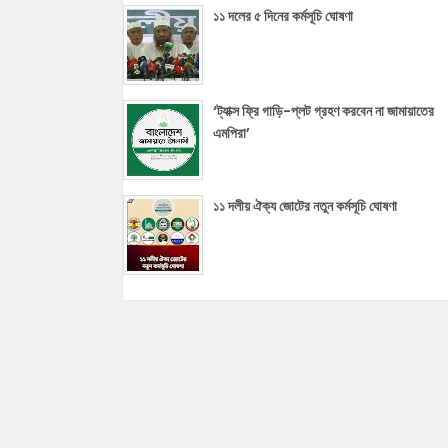
১১ দলের ৫ দিনের কর্মসূচি ঘোষণা
‘ট্যাক্স ফ্রি গাড়ি-প্লট গ্রহণ করবেন না জামায়াতের
এমপিরা’
১১ দলীয় ঐক্য জোটের নতুন কর্মসূচি ঘোষণা