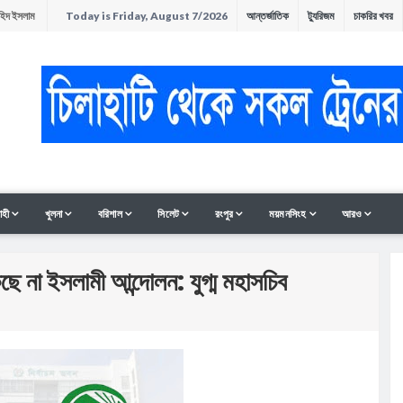
াহিদ ইসলাম
Today is Friday, August 7/2026
আন্তর্জাতিক
ট্যুরিজম
চাকরির খবর
অনুষ্ঠিত
ন
াহী
খুলনা
বরিশাল
সিলেট
রংপুর
ময়মনসিংহ
আরও
ছে না ইসলামী আন্দোলন: যুগ্ম মহাসচিব
সমাবেশ ও
ী থাকলেও হাত-