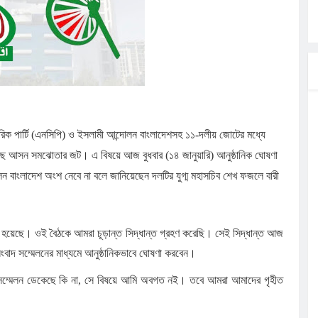
ার
মন্ত্রী
াংশও
গরিক পার্টি (এনসিপি) ও ইসলামী আন্দোলন বাংলাদেশসহ ১১-দলীয় জোটের মধ্যে
েছে আসন সমঝোতার জট। এ বিষয়ে আজ বুধবার (১৪ জানুয়ারি) আনুষ্ঠানিক ঘোষণা
িয়মের অভিযোগ,
ন বাংলাদেশ অংশ নেবে না বলে জানিয়েছেন দলটির যুগ্ম মহাসচিব শেখ ফজলে বারী
িত হয়েছে। ওই বৈঠকে আমরা চূড়ান্ত সিদ্ধান্ত গ্রহণ করেছি। সেই সিদ্ধান্ত আজ
াদ সম্মেলনের মাধ্যমে আনুষ্ঠানিকভাবে ঘোষণা করবেন।
 সম্মেলন ডেকেছে কি না, সে বিষয়ে আমি অবগত নই। তবে আমরা আমাদের গৃহীত