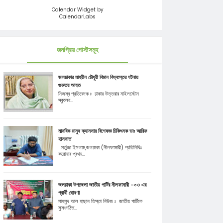
Calendar Widget by
CalendarLabs
জনপ্রিয় পোস্টসমূহ
জলঢাকার মাহরীন চৌধুরী বিমান বিধ্বস্তের ঘটনায়
গুরুতর আহত
নিজস্ব প্রতিবেদক ঃ ঢাকার উত্তরার মাইলস্টোন
স্কুলের...
মানবিক মানুষ ক্যানসার বিশেষজ্ঞ চিকিৎসক ডাঃ আরিফ
হাসনাত
মর্তুজা ইসলাম,জলঢাকা (নীলফামারী) প্রতিনিধিঃ
করোনার প্রথম...
জলঢাকা উপজেলা জাতীয় পার্টির নীলফামারী -০৩ এর
প্রার্থী ঘোষণা
মাহমুদ আল হাছান তিস্তা নিউজ ঃ জাতীয় পার্টিকে
সুসংগঠিত...