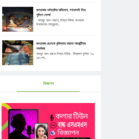
জলঢাকায় ধর্ষনচেষ্টার অভিযোগ, গণধোলাই দিয়ে
পুলিশে সোপর্দ
মাহমুূদ আল-হাছান, তিস্তা নিউজ: জলঢাকা
উপজেলার গোলমুন্ডায়...
জলঢাকার ছেলেকে কুমিল্লায় মারলো আর্জেন্টিনার
সমর্থকরা
মাহমুদ আল হাছান তিস্তা নিউজ : বিশ্বকাপ ফুটবল '২৬
এর শেষ...
বিজ্ঞাপন