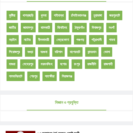
কুষ্টিয়া
খাগড়াছড়ি
খুলনা
গাইবান্ধা
চাঁপাইনবাবগঞ্জ
চুয়াডাঙ্গা
জয়পুরহাট
জাতীয়
জামালপুর
ঝালকাঠি
ঝিনাইদহ
ঠাকুরগাঁও
দিনাজপুর
নওগাঁ
নড়াইল
নাটোর
নীলফামারী
নেত্রকোণা
পঞ্চগড়
পটুয়াখালী
পাবনা
পিরোজপুর
বগুড়া
বরগুনা
বরিশাল
বাগেরহাট
বান্দরবান
ভোলা
মাগুরা
মেহেরপুর
ময়মনসিংহ
যশোর
রংপুর
রাজনীতি
রাজশাহী
লালমনিরহাট
শেরপুর
সাতক্ষীরা
সিরাজগঞ্জ
বিজ্ঞান ও প্রযুক্তি