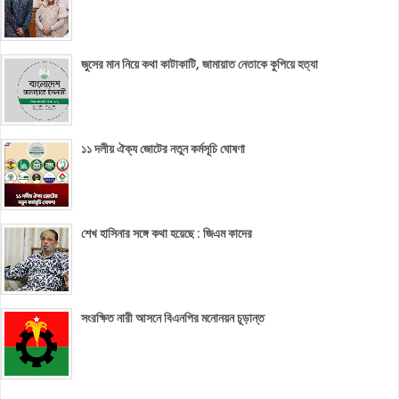
জুসের মান নিয়ে কথা কাটাকাটি, জামায়াত নেতাকে কুপিয়ে হত্যা
১১ দলীয় ঐক্য জোটের নতুন কর্মসূচি ঘোষণা
শেখ হাসিনার সঙ্গে কথা হয়েছে : জিএম কাদের
সংরক্ষিত নারী আসনে বিএনপির মনোনয়ন চূড়ান্ত