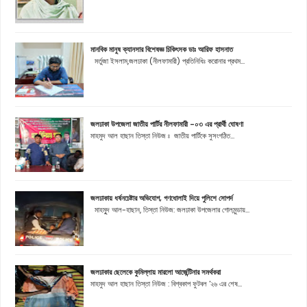
মানবিক মানুষ ক্যানসার বিশেষজ্ঞ চিকিৎসক ডাঃ আরিফ হাসনাত
মর্তুজা ইসলাম,জলঢাকা (নীলফামারী) প্রতিনিধিঃ করোনার প্রথম...
জলঢাকা উপজেলা জাতীয় পার্টির নীলফামারী -০৩ এর প্রার্থী ঘোষণা
মাহমুদ আল হাছান তিস্তা নিউজ ঃ জাতীয় পার্টিকে সুসংগঠিত...
জলঢাকায় ধর্ষনচেষ্টার অভিযোগ, গণধোলাই দিয়ে পুলিশে সোপর্দ
মাহমুূদ আল-হাছান, তিস্তা নিউজ: জলঢাকা উপজেলার গোলমুন্ডায়...
জলঢাকার ছেলেকে কুমিল্লায় মারলো আর্জেন্টিনার সমর্থকরা
মাহমুদ আল হাছান তিস্তা নিউজ : বিশ্বকাপ ফুটবল '২৬ এর শেষ...