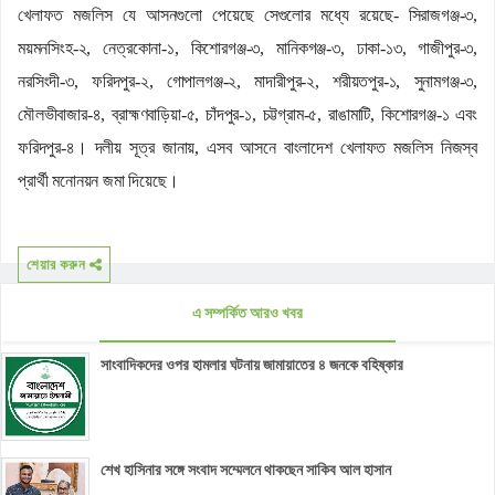
খেলাফত মজলিস যে আসনগুলো পেয়েছে সেগুলোর মধ্যে রয়েছে- সিরাজগঞ্জ-৩,
ময়মনসিংহ-২, নেত্রকোনা-১, কিশোরগঞ্জ-৩, মানিকগঞ্জ-৩, ঢাকা-১৩, গাজীপুর-৩,
নরসিংদী-৩, ফরিদপুর-২, গোপালগঞ্জ-২, মাদারীপুর-২, শরীয়তপুর-১, সুনামগঞ্জ-৩,
মৌলভীবাজার-৪, ব্রাহ্মণবাড়িয়া-৫, চাঁদপুর-১, চট্টগ্রাম-৫, রাঙামাটি, কিশোরগঞ্জ-১ এবং
ফরিদপুর-৪। দলীয় সূত্র জানায়, এসব আসনে বাংলাদেশ খেলাফত মজলিস নিজস্ব
প্রার্থী মনোনয়ন জমা দিয়েছে।
শেয়ার করুন
এ সম্পর্কিত আরও খবর
সাংবাদিকদের ওপর হামলার ঘটনায় জামায়াতের ৪ জনকে বহিষ্কার
শেখ হাসিনার সঙ্গে সংবাদ সম্মেলনে থাকছেন সাকিব আল হাসান