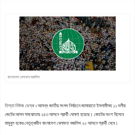
নবম পে স্কেল সরকারি কর্মকর্তা-কর্মচারীদের সুখবর দিলেন অর্থমন্ত্রী
কাজিদের আয় ১৪৪০ কোটি, সরকারের কোষাগারে নেই ১ শতাংশও
শাপলা চত্বর ‘গণহত্যা’ মামলায় লতিফ সিদ্দিকী গ্রেপ্তার
এমপিওভুক্ত শিক্ষকদের স্থানীয় নির্বাচনে প্রার্থীসহ ইসির কাছে জামায়াতের ৩
দাবি
পাটগ্রামে ফ্যামিলি কার্ডের তথ্য সংগ্রহকারী নিয়োগে অনিয়মের অভিযোগ,
ইউএনওকে অবরুদ্ধ
আগামী ১০ বছরের মধ্যে সরকার গঠন করতে চায় এনসিপি: নাহিদ ইসলাম
বাংলাদেশ খেলাফত মজলিস
তিস্তা নিউজ ডেস্ক ঃ
আসন্ন জাতীয় সংসদ নির্বাচনে জামায়াতে ইসলামীসহ ১১ দলীয়
জেটের আসন সমঝোতায় ২৫৩ আসনে প্রার্থী ঘোষণা হয়েছে। জোটের অংশ হিসেবে
মামুনুল হকের নেতৃত্বাধীন বাংলাদেশ খেলাফত মজলিস ২০ আসনে প্রার্থী দেবে।