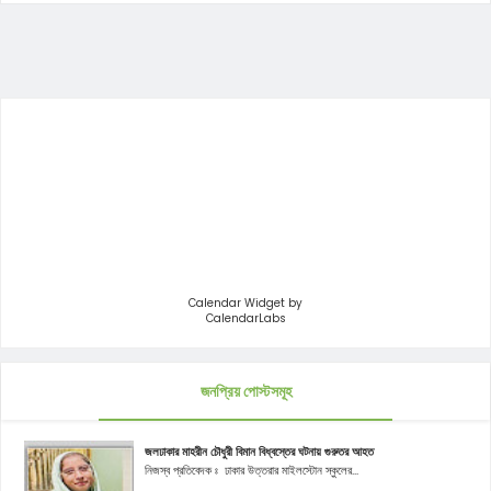
Calendar Widget by
CalendarLabs
জনপ্রিয় পোস্টসমূহ
জলঢাকার মাহরীন চৌধুরী বিমান বিধ্বস্তের ঘটনায় গুরুতর আহত
নিজস্ব প্রতিবেদক ঃ ঢাকার উত্তরার মাইলস্টোন স্কুলের...