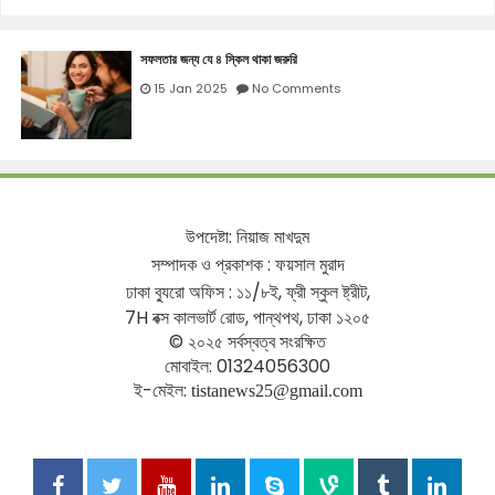
সফলতার জন্য যে ৪ স্কিল থাকা জরুরি
15 Jan 2025
No Comments
উপদেষ্টা
:
নিয়াজ
মাখদুম
সম্পাদক
ও
প্রকাশক
:
ফয়সাল
মুরাদ
ঢাকা
ব্যুরো
অফিস
:
১১
/
৮ই
,
ফ্রী
স্কুল
ষ্ট্রীট
,
7H
বক্স
কালভার্ট
রোড
,
পান্থপথ
,
ঢাকা
১২০৫
©
২০২৫
সর্বস্বত্ব
সংরক্ষিত
মোবাইল
: 01324056300
ই
-
মেইল
:
tistanews25@gmail.com