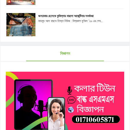
জলঢাকার ছেলেকে কুমিল্লায় মারলো আর্জেন্টিনার সমর্থকরা
মাহমুদ আল হাছান তিস্তা নিউজ : বিশ্বকাপ ফুটবল '২৬ এর শেষ...
বিজ্ঞাপন