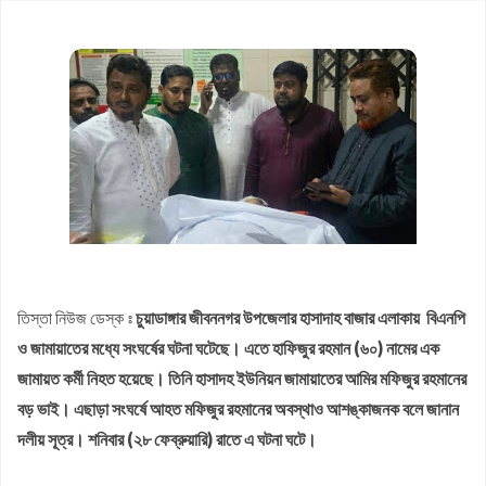
নবম পে স্কেল সরকারি কর্মকর্তা-কর্মচারীদের সুখবর দিলেন অর্থমন্ত্রী
কাজিদের আয় ১৪৪০ কোটি, সরকারের কোষাগারে নেই ১ শতাংশও
শাপলা চত্বর ‘গণহত্যা’ মামলায় লতিফ সিদ্দিকী গ্রেপ্তার
রাষ্ট্রপতি নির্বাচনে জামায়াত প্রার্থী দেবে কিনা, জানা গেল
পাটগ্রামে ফ্যামিলি কার্ডের তথ্য সংগ্রহকারী নিয়োগে অনিয়মের অভিযোগ,
ইউএনওকে অবরুদ্ধ
আগামী ১০ বছরের মধ্যে সরকার গঠন করতে চায় এনসিপি: নাহিদ ইসলাম
তিস্তা নিউজ ডেস্ক ঃ
চুয়াডাঙ্গার জীবননগর উপজেলার হাসাদাহ বাজার এলাকায় বিএনপি
ও জামায়াতের মধ্যে সংঘর্ষের ঘটনা ঘটেছে। এতে হাফিজুর রহমান (৬০) নামের এক
জামায়ত কর্মী নিহত হয়েছে। তিনি হাসাদহ ইউনিয়ন জামায়াতের আমির মফিজুর রহমানের
বড় ভাই। এছাড়া সংঘর্ষে আহত মফিজুর রহমানের অবস্থাও আশঙ্কাজনক বলে জানান
দলীয় সূত্র। শনিবার (২৮ ফেব্রুয়ারি) রাতে এ ঘটনা ঘটে।