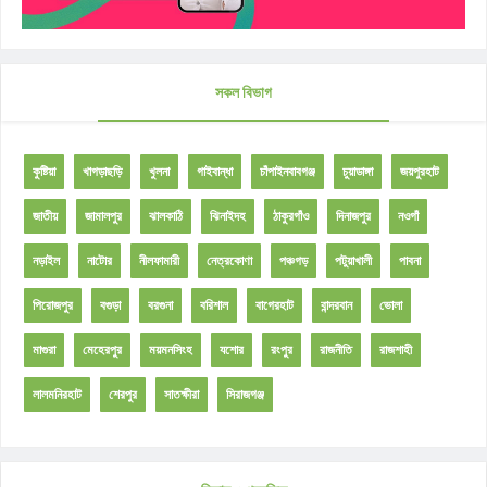
সকল বিভাগ
কুষ্টিয়া
খাগড়াছড়ি
খুলনা
গাইবান্ধা
চাঁপাইনবাবগঞ্জ
চুয়াডাঙ্গা
জয়পুরহাট
জাতীয়
জামালপুর
ঝালকাঠি
ঝিনাইদহ
ঠাকুরগাঁও
দিনাজপুর
নওগাঁ
নড়াইল
নাটোর
নীলফামারী
নেত্রকোণা
পঞ্চগড়
পটুয়াখালী
পাবনা
পিরোজপুর
বগুড়া
বরগুনা
বরিশাল
বাগেরহাট
বান্দরবান
ভোলা
মাগুরা
মেহেরপুর
ময়মনসিংহ
যশোর
রংপুর
রাজনীতি
রাজশাহী
লালমনিরহাট
শেরপুর
সাতক্ষীরা
সিরাজগঞ্জ