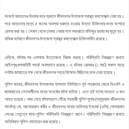
সংঘর্ষে আহতদের উদ্ধার করে প্রথমে জীবননগর উপজেলা স্বাস্থ্য কমপ্লেক্সে নেয়া হয়।
পরে আহতদের মধ্যে ৪ জনের অবস্থা গুরুত্ব হওয়ায় উন্নত চিকিৎসার জন্য যশোরে
রেফার করা হয়। সেখান থেকে ঢাকায় নেয়ার পথে মধ্যরাতে মফিজুর রহমানের মৃত্যু হয়।
বাকিরা বর্তমানে জীবননগর উপজেলা স্বাস্থ্য কমপ্লেক্সে চিকিৎসাধীন রয়েছে।
এদিকে, ঘটনার পর এলাকায় উত্তেজনা বিরাজ করছে। পরিস্থিতি নিয়ন্ত্রণে রাখতে
আইনশৃঙ্খলাবাহিনী সতর্ক অবস্থানে রয়েছে। এ ঘটনায় রোববার (১ মার্চ) সকাল সাড়ে
দশটায় জামাতের পক্ষ থেকে জীবননগর শহরে বিক্ষোভ মিছিলের ডাক দেয়া হয়েছে।
পুলিশ জানায়, জীবননগর উপজেলার হাসাদাহ ইউনিয়নে পূর্ব শত্রুতার জেরে বিএনপি ও
জামায়াতের নেতাকর্মীদের মধ্যে সংঘর্ষের ঘটনা ঘটেছে। এতে দুই দলের অন্তত ৬ জন
আহত হয়েছে। খবর পেয়ে ঘটনাস্থলে পৌঁছে সহকারী পুলিশ সুপার (দামুড়হুদা-জীবননগর
সার্কেল) মো. আনোয়ারুল কবীর ও জীবননগর থানার অফিসার ইনচার্জ (ওসি) সোলায়মান
সেখের নেতৃত্বে থানা-পুলিশ পরিস্থিতি নিয়ন্ত্রণে আনে। পরিস্থিতি নিয়ন্ত্রণে রাখতে
অতিরিক্ত পুলিশ মোতায়েন করা হয়েছে।