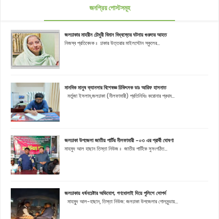
জনপ্রিয় পোস্টসমূহ
জলঢাকার মাহরীন চৌধুরী বিমান বিধ্বস্তের ঘটনায় গুরুতর আহত
নিজস্ব প্রতিবেদক ঃ ঢাকার উত্তরার মাইলস্টোন স্কুলের...
মানবিক মানুষ ক্যানসার বিশেষজ্ঞ চিকিৎসক ডাঃ আরিফ হাসনাত
মর্তুজা ইসলাম,জলঢাকা (নীলফামারী) প্রতিনিধিঃ করোনার প্রথম...
জলঢাকা উপজেলা জাতীয় পার্টির নীলফামারী -০৩ এর প্রার্থী ঘোষণা
মাহমুদ আল হাছান তিস্তা নিউজ ঃ জাতীয় পার্টিকে সুসংগঠিত...
জলঢাকায় ধর্ষনচেষ্টার অভিযোগ, গণধোলাই দিয়ে পুলিশে সোপর্দ
মাহমুূদ আল-হাছান, তিস্তা নিউজ: জলঢাকা উপজেলার গোলমুন্ডায়...