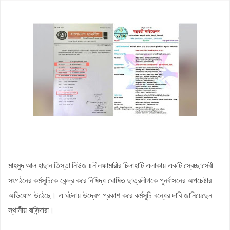
কাজিদের আয় ১৪৪০ কোটি, সরকারের কোষাগারে নেই ১ শতাংশও
শাপলা চত্বর ‘গণহত্যা’ মামলায় লতিফ সিদ্দিকী গ্রেপ্তার
এমপিওভুক্ত শিক্ষকদের স্থানীয় নির্বাচনে প্রার্থীসহ ইসির কাছে জামায়াতের ৩
দাবি
পাটগ্রামে ফ্যামিলি কার্ডের তথ্য সংগ্রহকারী নিয়োগে অনিয়মের অভিযোগ,
ইউএনওকে অবরুদ্ধ
আগামী ১০ বছরের মধ্যে সরকার গঠন করতে চায় এনসিপি: নাহিদ ইসলাম
সাকিব আল হাসানের বাড়িতে আগুন, পেট্রলবোমা বিস্ফোরণ
মাহমুদ আল হাছান তিস্তা নিউজ ঃ
নীলফামারীর চিলাহাটি এলাকায় একটি স্বেচ্ছাসেবী
সংগঠনের কর্মসূচিকে কেন্দ্র করে নিষিদ্ধ ঘোষিত ছাত্রলীগকে পুনর্বাসনের অপচেষ্টার
অভিযোগ উঠেছে। এ ঘটনায় উদ্বেগ প্রকাশ করে কর্মসূচি বন্ধের দাবি জানিয়েছেন
স্থানীয় বাসিন্দারা।