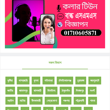
সকল বিভাগ
কুষ্টিয়া
খাগড়াছড়ি
খুলনা
গাইবান্ধা
চাঁপাইনবাবগঞ্জ
চুয়াডাঙ্গা
জয়পুরহাট
জাতীয়
জামালপুর
ঝালকাঠি
ঝিনাইদহ
ঠাকুরগাঁও
দিনাজপুর
নওগাঁ
নড়াইল
নাটোর
নীলফামারী
নেত্রকোণা
পঞ্চগড়
পটুয়াখালী
পাবনা