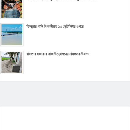
তিস্তার পানি বিপৎসীমার ১৩ সেন্টিমিটার ওপরে
রাস্তার সংস্কার কাজ উদ্বোধনের নামফলক উধাও