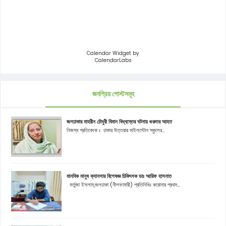
Calendar Widget by
CalendarLabs
জনপ্রিয় পোস্টসমূহ
জলঢাকার মাহরীন চৌধুরী বিমান বিধ্বস্তের ঘটনায় গুরুতর আহত
নিজস্ব প্রতিবেদক ঃ ঢাকার উত্তরার মাইলস্টোন স্কুলের...
মানবিক মানুষ ক্যানসার বিশেষজ্ঞ চিকিৎসক ডাঃ আরিফ হাসনাত
মর্তুজা ইসলাম,জলঢাকা (নীলফামারী) প্রতিনিধিঃ করোনার প্রথম...