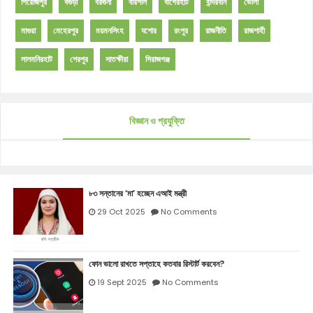
পিরোজপুর
বগুড়া
বরগুনা
বরিশাল
বাগেরহাট
বান্দরবান
ভোলা
মাগুরা
মেহেরপুর
ময়মনসিংহ
যশোর
রংপুর
রাজনীতি
রাজশাহী
লালমনিরহাট
শেরপুর
সাতক্ষীরা
সিরাজগঞ্জ
বিজ্ঞান ও প্রযুক্তি
৮৩ সন্তানের ‘মা’ হচ্ছেন এআই মন্ত্রী
29 Oct 2025
No Comments
ফোন ভালো রাখতে সপ্তাহে কতবার রিস্টার্ট করবেন?
19 Sept 2025
No Comments