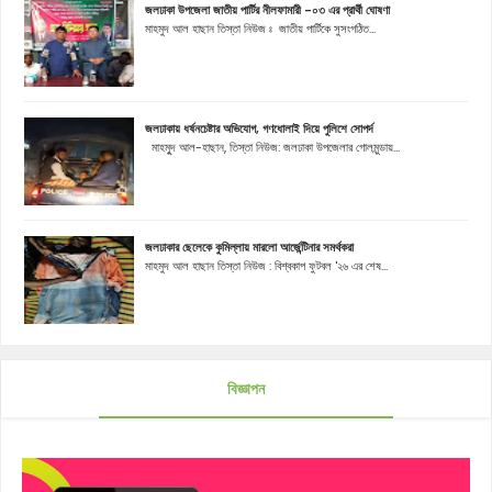
জলঢাকা উপজেলা জাতীয় পার্টির নীলফামারী -০৩ এর প্রার্থী ঘোষণা
মাহমুদ আল হাছান তিস্তা নিউজ ঃ জাতীয় পার্টিকে সুসংগঠিত...
জলঢাকায় ধর্ষনচেষ্টার অভিযোগ, গণধোলাই দিয়ে পুলিশে সোপর্দ
মাহমুূদ আল-হাছান, তিস্তা নিউজ: জলঢাকা উপজেলার গোলমুন্ডায়...
জলঢাকার ছেলেকে কুমিল্লায় মারলো আর্জেন্টিনার সমর্থকরা
মাহমুদ আল হাছান তিস্তা নিউজ : বিশ্বকাপ ফুটবল '২৬ এর শেষ...
বিজ্ঞাপন