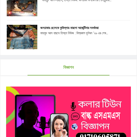
মাহমুূদ আল-হাছান, তিস্তা নিউজ: জলঢাকা উপজেলার গোলমুন্ডায়...
জলঢাকার ছেলেকে কুমিল্লায় মারলো আর্জেন্টিনার সমর্থকরা
মাহমুদ আল হাছান তিস্তা নিউজ : বিশ্বকাপ ফুটবল '২৬ এর শেষ...
বিজ্ঞাপন