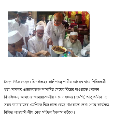
জলঢাকায় স্কুলছাত্রীর রহস্যজনক মৃত্যু
নবম পে স্কেল সরকারি কর্মকর্তা-কর্মচারীদের সুখবর দিলেন অর্থমন্ত্রী
কাজিদের আয় ১৪৪০ কোটি, সরকারের কোষাগারে নেই ১ শতাংশও
শাপলা চত্বর ‘গণহত্যা’ মামলায় লতিফ সিদ্দিকী গ্রেপ্তার
রাষ্ট্রপতি নির্বাচনে জামায়াত প্রার্থী দেবে কিনা, জানা গেল
পাটগ্রামে ফ্যামিলি কার্ডের তথ্য সংগ্রহকারী নিয়োগে অনিয়মের অভিযোগ,
ইউএনওকে অবরুদ্ধ
ঝিনাইদহের কালীগঞ্জে শামীম হোসেন নামে শিবিরকর্মী
তিস্তা নিউজ ডেস্ক ঃ
হত্যা মামলার এজাহারভুক্ত আসামির মেয়ের বিয়ের দাওয়াতে গেলেন
ঝিনাইদহ-৪ আসনের জামায়াতদলীয় সংসদ সদস্য (এমপি) আবু তালিব। এ
সময় জামায়াতের এমপিকে নিজ হাতে বেড়ে খাওয়াতে দেখা গেছে কার্যক্রম
নিষিদ্ধ আওয়ামী লীগ নেতা মহিদুল ইসলাম মন্টুকে।