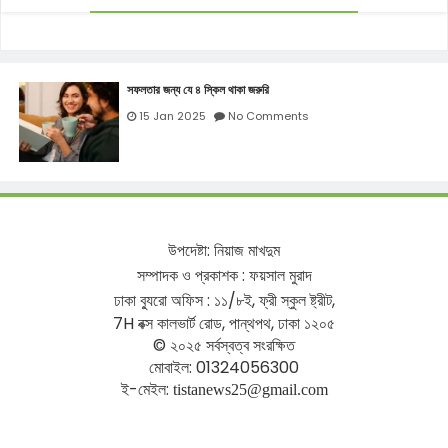
সফলতার জন্য যে ৪ স্কিল থাকা জরুরি
15 Jan 2025
No Comments
উপদেষ্টা
:
নিয়াজ
মাখদুম
সম্পাদক
ও
প্রকাশক
:
ফয়সাল
মুরাদ
ঢাকা
ব্যুরো
অফিস
:
১১
/
৮ই
,
ফ্রী
স্কুল
ষ্ট্রীট
,
7H
বক্স
কালভার্ট
রোড
,
পান্থপথ
,
ঢাকা
১২০৫
©
২০২৫
সর্বস্বত্ব
সংরক্ষিত
মোবাইল
: 01324056300
ই
-
মেইল
:
tistanews25@gmail.com