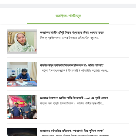
জনপ্রিয় পোস্টসমূহ
জলঢাকার মাহরীন চৌধুরী বিমান বিধ্বস্তের ঘটনায় গুরুতর আহত
নিজস্ব প্রতিবেদক ঃ ঢাকার উত্তরার মাইলস্টোন স্কুলের...
মানবিক মানুষ ক্যানসার বিশেষজ্ঞ চিকিৎসক ডাঃ আরিফ হাসনাত
মর্তুজা ইসলাম,জলঢাকা (নীলফামারী) প্রতিনিধিঃ করোনার প্রথম...
জলঢাকা উপজেলা জাতীয় পার্টির নীলফামারী -০৩ এর প্রার্থী ঘোষণা
মাহমুদ আল হাছান তিস্তা নিউজ ঃ জাতীয় পার্টিকে সুসংগঠিত...
জলঢাকায় ধর্ষনচেষ্টার অভিযোগ, গণধোলাই দিয়ে পুলিশে সোপর্দ