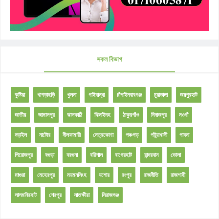
সকল বিভাগ
কুষ্টিয়া
খাগড়াছড়ি
খুলনা
গাইবান্ধা
চাঁপাইনবাবগঞ্জ
চুয়াডাঙ্গা
জয়পুরহাট
জাতীয়
জামালপুর
ঝালকাঠি
ঝিনাইদহ
ঠাকুরগাঁও
দিনাজপুর
নওগাঁ
নড়াইল
নাটোর
নীলফামারী
নেত্রকোণা
পঞ্চগড়
পটুয়াখালী
পাবনা
পিরোজপুর
বগুড়া
বরগুনা
বরিশাল
বাগেরহাট
বান্দরবান
ভোলা
মাগুরা
মেহেরপুর
ময়মনসিংহ
যশোর
রংপুর
রাজনীতি
রাজশাহী
লালমনিরহাট
শেরপুর
সাতক্ষীরা
সিরাজগঞ্জ