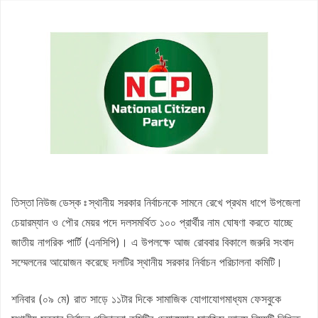
কাজিদের আয় ১৪৪০ কোটি, সরকারের কোষাগারে নেই ১ শতাংশও
শাপলা চত্বর ‘গণহত্যা’ মামলায় লতিফ সিদ্দিকী গ্রেপ্তার
এমপিওভুক্ত শিক্ষকদের স্থানীয় নির্বাচনে প্রার্থীসহ ইসির কাছে জামায়াতের ৩
দাবি
ইউএনওকে সংবর্ধনা দিলেন জামায়াত এমপি, কুষ্টিয়ায় আলোচনা-সমালোচনা
আগামী ১০ বছরের মধ্যে সরকার গঠন করতে চায় এনসিপি: নাহিদ ইসলাম
সাকিব আল হাসানের বাড়িতে আগুন, পেট্রলবোমা বিস্ফোরণ
তিস্তা নিউজ ডেস্ক ঃ
স্থানীয় সরকার নির্বাচনকে সামনে রেখে প্রথম ধাপে উপজেলা
চেয়ারম্যান ও পৌর মেয়র পদে দলসমর্থিত ১০০ প্রার্থীর নাম ঘোষণা করতে যাচ্ছে
জাতীয় নাগরিক পার্টি (এনসিপি)। এ উপলক্ষে আজ রোববার বিকালে জরুরি সংবাদ
সম্মেলনের আয়োজন করেছে দলটির স্থানীয় সরকার নির্বাচন পরিচালনা কমিটি।
শনিবার (০৯ মে) রাত সাড়ে ১১টার দিকে সামাজিক যোগাযোগমাধ্যম ফেসবুকে