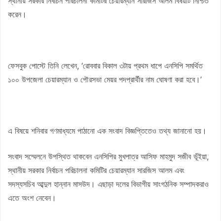
স্থানীয় সরকার নির্বাচন পরিচালনা কমিটির চেয়ারম্যান সারজিস আলম বিষয়টি নিশ্চিত
করেন।
ফেসবুক পোস্টে তিনি লেখেন, ‘রোববার বিকাল ৩টায় প্রথম ধাপে এনসিপি সমর্থিত
১০০ উপজেলা চেয়ারম্যান ও পৌরসভা মেয়র পদপ্রার্থীর নাম ঘোষণা করা হবে।’
এ বিষয়ে শনিবার গণমাধ্যমে পাঠানো এক সংবাদ বিজ্ঞপ্তিতেও তথ্য জানানো হয়।
সংবাদ সম্মেলনে উপস্থিত থাকবেন এনসিপির মুখপাত্র আসিফ মাহমুদ সজীব ভূঁইয়া,
স্থানীয় সরকার নির্বাচন পরিচালনা কমিটির চেয়ারম্যান সারজিস আলম এবং
সদস্যসচিব আব্দুল হান্নান মাসউদ। এছাড়া দলের বিভাগীয় সাংগঠনিক সম্পাদকরাও
এতে অংশ নেবেন।