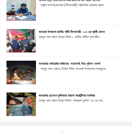
মর্তুজা ইসলাম,জলঢাকা (নীলফামারী) প্রতিনিধিঃ করোনার প্রথম...
জলঢাকা উপজেলা জাতীয় পার্টির নীলফামারী -০৩ এর প্রার্থী ঘোষণা
মাহমুদ আল হাছান তিস্তা নিউজ ঃ জাতীয় পার্টিকে সুসংগঠিত...
জলঢাকায় ধর্ষনচেষ্টার অভিযোগ, গণধোলাই দিয়ে পুলিশে সোপর্দ
মাহমুূদ আল-হাছান, তিস্তা নিউজ: জলঢাকা উপজেলার গোলমুন্ডায়...
জলঢাকার ছেলেকে কুমিল্লায় মারলো আর্জেন্টিনার সমর্থকরা
মাহমুদ আল হাছান তিস্তা নিউজ : বিশ্বকাপ ফুটবল '২৬ এর শেষ...