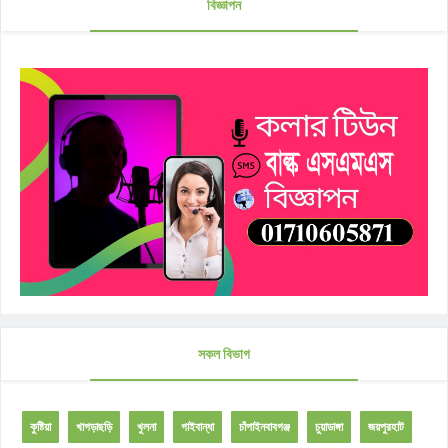
বিজ্ঞাপন
সকল বিভাগ
কুষ্টিয়া
খাগড়াছড়ি
খুলনা
গাইবান্ধা
চাঁপাইনবাবগঞ্জ
চুয়াডাঙ্গা
জয়পুরহাট