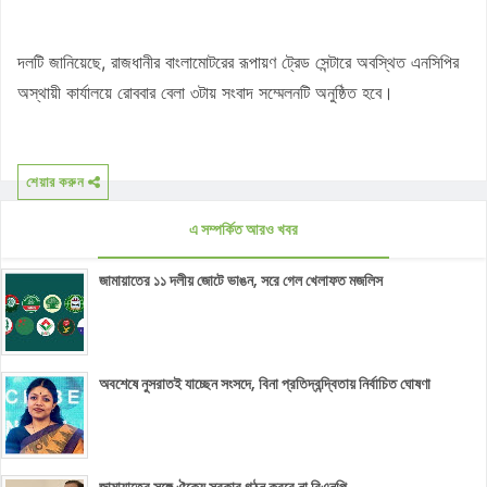
দলটি জানিয়েছে, রাজধানীর বাংলামোটরের রূপায়ণ ট্রেড সেন্টারে অবস্থিত এনসিপির
অস্থায়ী কার্যালয়ে রোববার বেলা ৩টায় সংবাদ সম্মেলনটি অনুষ্ঠিত হবে।
শেয়ার করুন
এ সম্পর্কিত আরও খবর
জামায়াতের ১১ দলীয় জোটে ভাঙন, সরে গেল খেলাফত মজলিস
অবশেষে নুসরাতই যাচ্ছেন সংসদে, বিনা প্রতিদ্বন্দ্বিতায় নির্বাচিত ঘোষণা
জামায়াতের সঙ্গে ঐক্যে সরকার গঠন করবে না বিএনপি