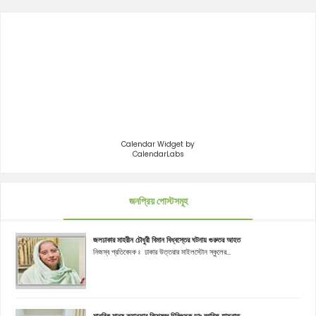
Calendar Widget by
CalendarLabs
জনপ্রিয় পোস্টসমূহ
জলঢাকার মাহরীন চৌধুরী বিমান বিধ্বস্তের ঘটনায় গুরুতর আহত
নিজস্ব প্রতিবেদক ঃ ঢাকার উত্তরার মাইলস্টোন স্কুলের...
মানবিক মানুষ ক্যানসার বিশেষজ্ঞ চিকিৎসক ডাঃ আরিফ হাসনাত