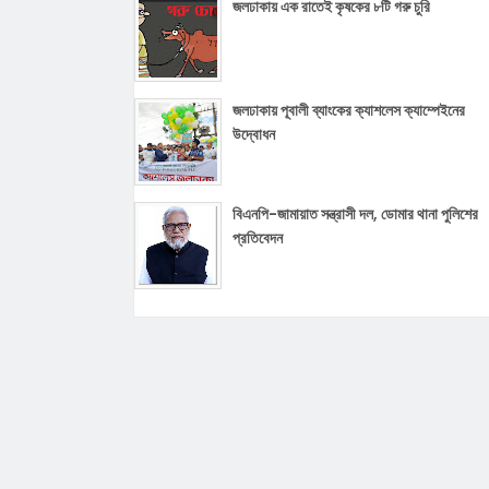
জলঢাকায় এক রাতেই কৃষকের ৮টি গরু চুরি
জলঢাকায় পূবালী ব্যাংকের ক্যাশলেস ক্যাম্পেইনের
উদ্বোধন
বিএনপি-জামায়াত সন্ত্রাসী দল, ডোমার থানা পুলিশের
প্রতিবেদন