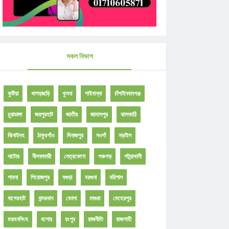
সকল বিভাগ
কুষ্টিয়া
খাগড়াছড়ি
খুলনা
গাইবান্ধা
চাঁপাইনবাবগঞ্জ
চুয়াডাঙ্গা
জয়পুরহাট
জাতীয়
জামালপুর
ঝালকাঠি
ঝিনাইদহ
ঠাকুরগাঁও
দিনাজপুর
নওগাঁ
নড়াইল
নাটোর
নীলফামারী
নেত্রকোণা
পঞ্চগড়
পটুয়াখালী
পাবনা
পিরোজপুর
বগুড়া
বরগুনা
বরিশাল
বাগেরহাট
বান্দরবান
ভোলা
মাগুরা
মেহেরপুর
ময়মনসিংহ
যশোর
রংপুর
রাজনীতি
রাজশাহী