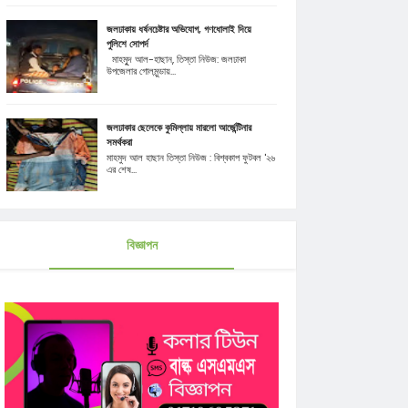
জলঢাকায় ধর্ষনচেষ্টার অভিযোগ, গণধোলাই দিয়ে
পুলিশে সোপর্দ
মাহমুূদ আল-হাছান, তিস্তা নিউজ: জলঢাকা
উপজেলার গোলমুন্ডায়...
জলঢাকার ছেলেকে কুমিল্লায় মারলো আর্জেন্টিনার
সমর্থকরা
মাহমুদ আল হাছান তিস্তা নিউজ : বিশ্বকাপ ফুটবল '২৬
এর শেষ...
বিজ্ঞাপন