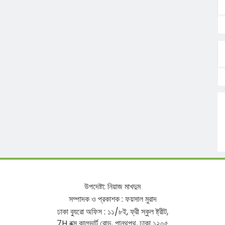
উপদেষ্টা
:
নিয়াজ
মাখদুম
সম্পাদক
ও
প্রকাশক
:
ফয়সাল
মুরাদ
ঢাকা
ব্যুরো
অফিস
:
১১
/
৮ই
,
ফ্রী
স্কুল
ষ্ট্রীট
,
7H
বক্স
কালভার্ট
রোড
,
পান্থপথ
,
ঢাকা
১২০৫