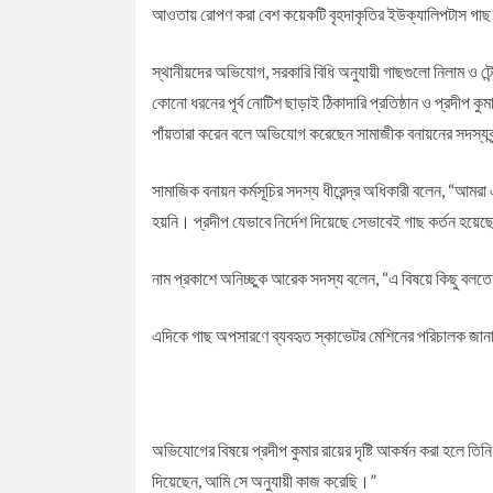
আওতায় রোপণ করা বেশ কয়েকটি বৃহদাকৃতির ইউক্যালিপটাস গা
স্থানীয়দের অভিযোগ, সরকারি বিধি অনুযায়ী গাছগুলো নিলাম ও টে
কোনো ধরনের পূর্ব নোটিশ ছাড়াই ঠিকাদারি প্রতিষ্ঠান ও প্রদীপ ক
পাঁয়তারা করেন বলে অভিযোগ করেছেন সামাজীক বনায়নের সদস্যব
সামাজিক বনায়ন কর্মসূচির সদস্য ধীরেন্দ্র অধিকারী বলেন, “আমর
হয়নি। প্রদীপ যেভাবে নির্দেশ দিয়েছে সেভাবেই গাছ কর্তন হয়ে
নাম প্রকাশে অনিচ্ছুক আরেক সদস্য বলেন, “এ বিষয়ে কিছু বল
এদিকে গাছ অপসারণে ব্যবহৃত স্কাভেটর মেশিনের পরিচালক জানান
অভিযোগের বিষয়ে প্রদীপ কুমার রায়ের দৃষ্টি আকর্ষন করা হলে ত
দিয়েছেন, আমি সে অনুযায়ী কাজ করেছি।”