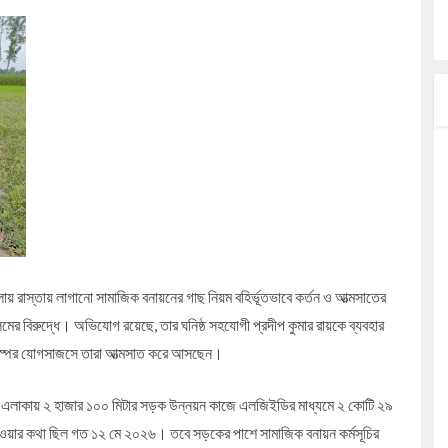
ার
মন্ত্রী
াংশও
িয়মের অভিযোগ,
 রাস্তায় লাগানো সামাজিক বনায়নের গাছ নিয়ম বহির্ভূতভাবে কর্তন ও আত্মসাতের
র বিরুদ্ধে। অভিযোগ রয়েছে, তার ঘনিষ্ঠ সহযোগী প্রদীপ কুমার রায়কে ব্যবহার
পরস্পর যোগসাজসে তারা আত্মসাত করে আসছেন।
 এলাকায় ২ হাজার ১০০ মিটার সড়ক উন্নয়ন কাজে এলজিইডির মাধ্যমে ২ কোটি ২৯
ু হওয়ার কথা ছিল গত ১২ মে ২০২৬। তবে সড়কের পাশে সামাজিক বনায়ন কর্মসূচির