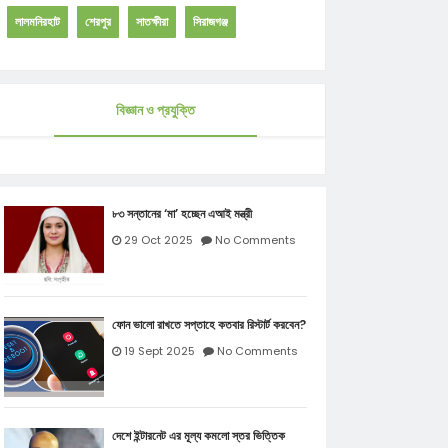
লালমনিরহাট
শেরপুর
সাতক্ষীরা
সিরাজগঞ্জ
বিজ্ঞান ও প্রযুক্তি
৮৩ সন্তানের ‘মা’ হচ্ছেন এআই মন্ত্রী
29 Oct 2025
No Comments
ফোন ভালো রাখতে সপ্তাহে কতবার রিস্টার্ট করবেন?
19 Sept 2025
No Comments
দেশে ইন্টারনেট এর মূল্য কমলো স্তর ভিত্তিক