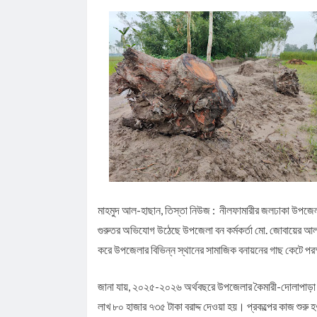
পা ভেঙে দেওয়া হবে
আগস্ট মাসের জন্য জ্বালানি তেলের দাম নির্ধারণ করলো সরক
জলঢাকায় স্কুলছাত্রীর রহস্যজনক মৃত্যু
নবম পে স্কেল সরকারি কর্মকর্তা-কর্মচারীদের সুখবর দিলেন অর্থ
কাজিদের আয় ১৪৪০ কোটি, সরকারের কোষাগারে নেই ১ শত
শাপলা চত্বর ‘গণহত্যা’ মামলায় লতিফ সিদ্দিকী গ্রেপ্তার
রাষ্ট্রপতি নির্বাচনে জামায়াত প্রার্থী দেবে কিনা, জানা গেল
পাটগ্রামে ফ্যামিলি কার্ডের তথ্য সংগ্রহকারী নিয়োগে অন
ইউএনওকে অবরুদ্ধ
মাহমুদ আল-হাছান, তিস্তা নিউজ : নীলফামারীর জলঢাকা উপজেলায়
গুরুতর অভিযোগ উঠেছে উপজেলা বন কর্মকর্তা মো. জোবায়ের আলমে
করে উপজেলার বিভিন্ন স্থানের সামাজিক বনায়নের গাছ কেটে 
জানা যায়, ২০২৫-২০২৬ অর্থবছরে উপজেলার কৈমারী-দোলাপাড়া
লাখ ৮০ হাজার ৭৩৫ টাকা বরাদ্দ দেওয়া হয়। প্রকল্পের কাজ শুর