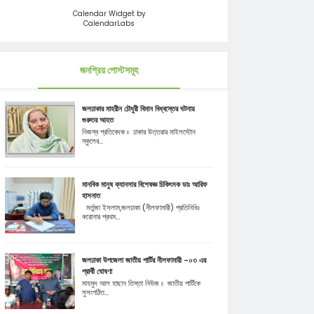
Calendar Widget by
CalendarLabs
জনপ্রিয় পোস্টসমূহ
জলঢাকার মাহরীন চৌধুরী বিমান বিধ্বস্তের ঘটনায়
গুরুতর আহত
নিজস্ব প্রতিবেদক ঃ ঢাকার উত্তরার মাইলস্টোন
স্কুলের...
মানবিক মানুষ ক্যানসার বিশেষজ্ঞ চিকিৎসক ডাঃ আরিফ
হাসনাত
মর্তুজা ইসলাম,জলঢাকা (নীলফামারী) প্রতিনিধিঃ
করোনার প্রথম...
জলঢাকা উপজেলা জাতীয় পার্টির নীলফামারী -০৩ এর
প্রার্থী ঘোষণা
মাহমুদ আল হাছান তিস্তা নিউজ ঃ জাতীয় পার্টিকে
সুসংগঠিত...