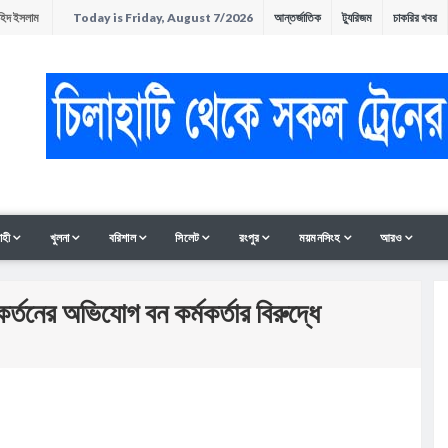
াহিদ ইসলাম
Today is Friday, August 7/2026
আন্তর্জাতিক
ট্যুরিজম
চাকরির খবর
অনুষ্ঠিত
ন
াহী
খুলনা
বরিশাল
সিলেট
রংপুর
ময়মনসিংহ
আরও
র্তনের অভিযোগ বন কর্মকর্তার বিরুদ্ধে
সমাবেশ ও
ী থাকলেও হাত-