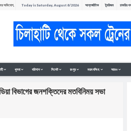
িয়মের অভিযোগ,
Today is Saturday, August 8/2026
আন্তর্জাতিক
ট্যুরিজম
চাকরির খ
াহিদ ইসলাম
অনুষ্ঠিত
াহী
খুলনা
বরিশাল
সিলেট
রংপুর
ময়মনসিংহ
আরও
ন
িডিয়া বিভাগের জনশক্তিদের মতবিনিময় সভা
সমাবেশ ও