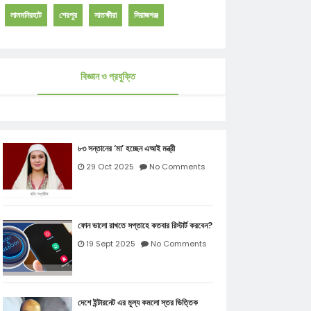
লালমনিরহাট
শেরপুর
সাতক্ষীরা
সিরাজগঞ্জ
বিজ্ঞান ও প্রযুক্তি
৮৩ সন্তানের ‘মা’ হচ্ছেন এআই মন্ত্রী
29 Oct 2025
No Comments
ফোন ভালো রাখতে সপ্তাহে কতবার রিস্টার্ট করবেন?
19 Sept 2025
No Comments
দেশে ইন্টারনেট এর মূল্য কমলো স্তর ভিত্তিক