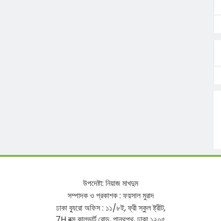
উপদেষ্টা
:
নিয়াজ
মাখদুম
সম্পাদক
ও
প্রকাশক
:
ফয়সাল
মুরাদ
ঢাকা
ব্যুরো
অফিস
:
১১
/
৮ই
,
ফ্রী
স্কুল
ষ্ট্রীট
,
7H
বক্স
কালভার্ট
রোড
,
পান্থপথ
,
ঢাকা
১২০৫