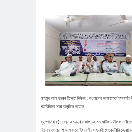
‘ফ্যামিলি কার্ডের নিয়োগ পরীক্ষায় একজন জামায়াতের প্রার্থ
পা ভেঙে দেওয়া হবে
আগস্ট মাসের জন্য জ্বালানি তেলের দাম নির্ধারণ করলো সরক
জলঢাকায় স্কুলছাত্রীর রহস্যজনক মৃত্যু
নবম পে স্কেল সরকারি কর্মকর্তা-কর্মচারীদের সুখবর দিলেন অর্থ
কাজিদের আয় ১৪৪০ কোটি, সরকারের কোষাগারে নেই ১ শত
রাষ্ট্রপতি নির্বাচনে অংশ নেবে জামায়াত
রাষ্ট্রপতি নির্বাচনে জামায়াত প্রার্থী দেবে কিনা, জানা গেল
মাহমুদ আল হাছান তিস্তা নিউজ : বাংলাদেশ জামায়াতে ইসলামীর 
মতবিনিময় সভা অনুষ্ঠিত হয়েছে।
বৃহস্পতিবার (১১ জুন ২০২৬) সকাল ১২.০০ ঘটিকায় নীলফামারী 
ছিলেন বাংলাদেশ জামায়াতে ইসলামীর সহকারী সেক্রেটারি জেনারেল 