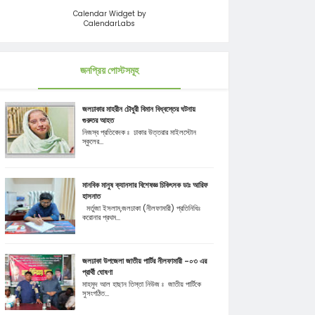
Calendar Widget by
CalendarLabs
জনপ্রিয় পোস্টসমূহ
জলঢাকার মাহরীন চৌধুরী বিমান বিধ্বস্তের ঘটনায়
গুরুতর আহত
নিজস্ব প্রতিবেদক ঃ ঢাকার উত্তরার মাইলস্টোন
স্কুলের...
মানবিক মানুষ ক্যানসার বিশেষজ্ঞ চিকিৎসক ডাঃ আরিফ
হাসনাত
মর্তুজা ইসলাম,জলঢাকা (নীলফামারী) প্রতিনিধিঃ
করোনার প্রথম...
জলঢাকা উপজেলা জাতীয় পার্টির নীলফামারী -০৩ এর
প্রার্থী ঘোষণা
মাহমুদ আল হাছান তিস্তা নিউজ ঃ জাতীয় পার্টিকে
সুসংগঠিত...