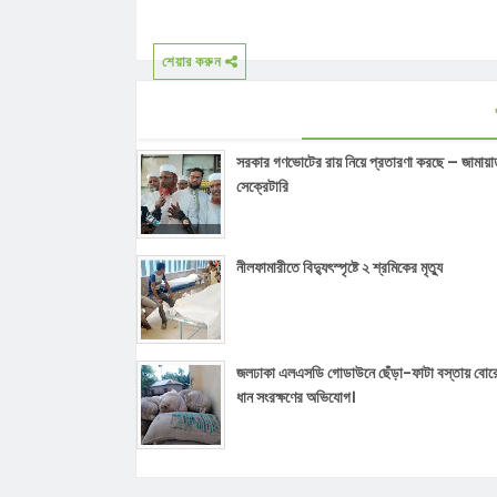
শেয়ার করুন
সরকার গণভোটের রায় নিয়ে প্রতারণা করছে – জামায়া
সেক্রেটারি
নীলফামারীতে বিদ্যুৎস্পৃষ্টে ২ শ্রমিকের মৃত্যু
জলঢাকা এলএসডি গোডাউনে ছেঁড়া-ফাটা বস্তায় বোর
ধান সংরক্ষণের অভিযোগ।