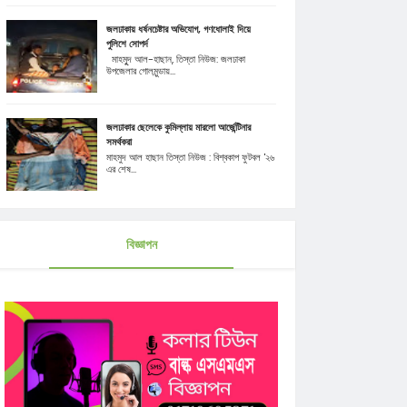
জলঢাকায় ধর্ষনচেষ্টার অভিযোগ, গণধোলাই দিয়ে
পুলিশে সোপর্দ
মাহমুূদ আল-হাছান, তিস্তা নিউজ: জলঢাকা
উপজেলার গোলমুন্ডায়...
জলঢাকার ছেলেকে কুমিল্লায় মারলো আর্জেন্টিনার
সমর্থকরা
মাহমুদ আল হাছান তিস্তা নিউজ : বিশ্বকাপ ফুটবল '২৬
এর শেষ...
বিজ্ঞাপন