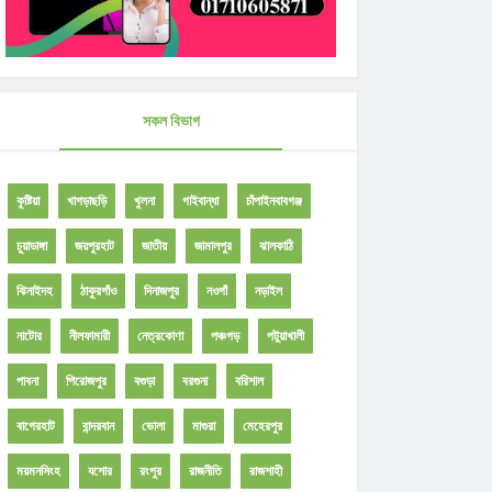
সকল বিভাগ
কুষ্টিয়া
খাগড়াছড়ি
খুলনা
গাইবান্ধা
চাঁপাইনবাবগঞ্জ
চুয়াডাঙ্গা
জয়পুরহাট
জাতীয়
জামালপুর
ঝালকাঠি
ঝিনাইদহ
ঠাকুরগাঁও
দিনাজপুর
নওগাঁ
নড়াইল
নাটোর
নীলফামারী
নেত্রকোণা
পঞ্চগড়
পটুয়াখালী
পাবনা
পিরোজপুর
বগুড়া
বরগুনা
বরিশাল
বাগেরহাট
বান্দরবান
ভোলা
মাগুরা
মেহেরপুর
ময়মনসিংহ
যশোর
রংপুর
রাজনীতি
রাজশাহী