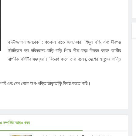
ার
মন্ত্রী
াংশও
বদিউজ্জামান জলঢাকা : গতকাল রাতে জলঢাকার শিমূল বাড়ি এবং মীরগঞ্জ
ইউনিয়নে হত দরিদ্রদের বাড়ি বাড়ি গিয়ে শীত বস্ত্র বিতরন করেন জাতীয়
নাগরিক কমিটির সদস্যরা। বিতরণ কালে তারা বলেন, দেশের মানুষের শান্তি
িয়মের অভিযোগ,
 পারি এবং দেশ থেকে অপ-শক্তি তাড়াতাড়ি বিদায় করতে পারি।
এ সম্পর্কিত আরও খবর