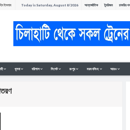
াহিদ ইসলাম
Today is Saturday, August 8/2026
আন্তর্জাতিক
ট্যুরিজম
চাকরির খ
অনুষ্ঠিত
ন
াহী
খুলনা
বরিশাল
সিলেট
রংপুর
ময়মনসিংহ
আরও
বিতরণ
সমাবেশ ও
ী থাকলেও হাত-