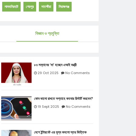
লালমনিরহাট
শেরপুর
সাতক্ষীরা
সিরাজগঞ্জ
বিজ্ঞান ও প্রযুক্তি
৮৩ সন্তানের ‘মা’ হচ্ছেন এআই মন্ত্রী
29 Oct 2025
No Comments
ফোন ভালো রাখতে সপ্তাহে কতবার রিস্টার্ট করবেন?
19 Sept 2025
No Comments
দেশে ইন্টারনেট এর মূল্য কমলো স্তর ভিত্তিক