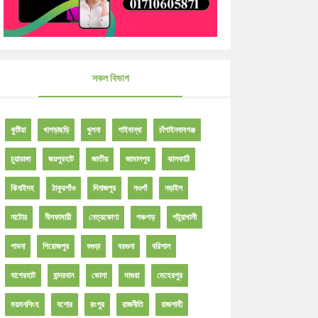
সকল বিভাগ
কুষ্টিয়া
খাগড়াছড়ি
খুলনা
গাইবান্ধা
চাঁপাইনবাবগঞ্জ
চুয়াডাঙ্গা
জয়পুরহাট
জাতীয়
জামালপুর
ঝালকাঠি
ঝিনাইদহ
ঠাকুরগাঁও
দিনাজপুর
নওগাঁ
নড়াইল
নাটোর
নীলফামারী
নেত্রকোণা
পঞ্চগড়
পটুয়াখালী
পাবনা
পিরোজপুর
বগুড়া
বরগুনা
বরিশাল
বাগেরহাট
বান্দরবান
ভোলা
মাগুরা
মেহেরপুর
ময়মনসিংহ
যশোর
রংপুর
রাজনীতি
রাজশাহী