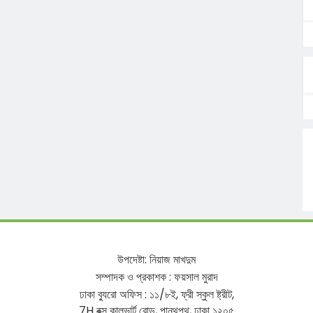
উপদেষ্টা
:
নিয়াজ
মাখদুম
সম্পাদক
ও
প্রকাশক
:
ফয়সাল
মুরাদ
ঢাকা
ব্যুরো
অফিস
:
১১
/
৮ই
,
ফ্রী
স্কুল
ষ্ট্রীট
,
7H
বক্স
কালভার্ট
রোড
,
পান্থপথ
,
ঢাকা
১২০৫