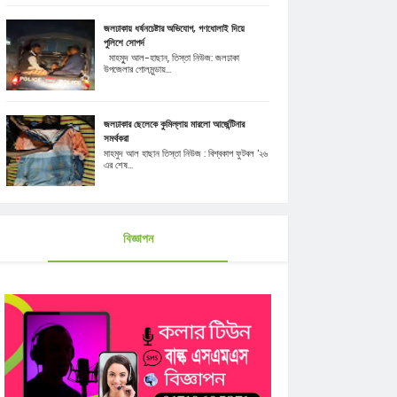
জলঢাকায় ধর্ষনচেষ্টার অভিযোগ, গণধোলাই দিয়ে
পুলিশে সোপর্দ
মাহমুূদ আল-হাছান, তিস্তা নিউজ: জলঢাকা
উপজেলার গোলমুন্ডায়...
জলঢাকার ছেলেকে কুমিল্লায় মারলো আর্জেন্টিনার
সমর্থকরা
মাহমুদ আল হাছান তিস্তা নিউজ : বিশ্বকাপ ফুটবল '২৬
এর শেষ...
বিজ্ঞাপন