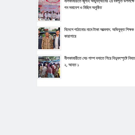
নীলফামারীতে জুলাই অভ্যুত্থানের ২য় বর্ষপূর্তি উপলক্ষে
গন সমাবেশ ও মিছিল অনুষ্ঠিত
বিদেশে পাঠানোর নামে টাকা আত্মসাৎ: অভিযুক্ত শিক্ষক
কারাগারে
নীলফামারীতে সেচ পাম্প বসাতে গিয়ে বিদ্যুৎস্পৃষ্টে নিহত
২, আহত ১