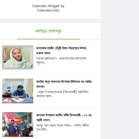
Calendar Widget by
CalendarLabs
জনপ্রিয় পোস্টসমূহ
জলঢাকার মাহরীন চৌধুরী বিমান বিধ্বস্তের ঘটনায়
গুরুতর আহত
নিজস্ব প্রতিবেদক ঃ ঢাকার উত্তরার মাইলস্টোন
স্কুলের...
মানবিক মানুষ ক্যানসার বিশেষজ্ঞ চিকিৎসক ডাঃ আরিফ
হাসনাত
মর্তুজা ইসলাম,জলঢাকা (নীলফামারী) প্রতিনিধিঃ
করোনার প্রথম...
জলঢাকা উপজেলা জাতীয় পার্টির নীলফামারী -০৩ এর
প্রার্থী ঘোষণা
মাহমুদ আল হাছান তিস্তা নিউজ ঃ জাতীয় পার্টিকে
সুসংগঠিত...