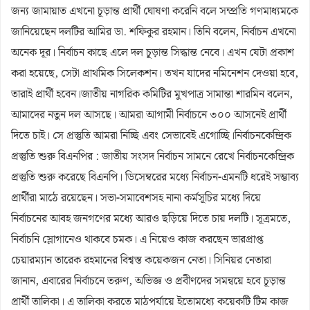
জন্য জামায়াত এখনো চূড়ান্ত প্রার্থী ঘোষণা করেনি বলে সম্প্রতি গণমাধ্যমকে
জানিয়েছেন দলটির আমির ডা. শফিকুর রহমান। তিনি বলেন, নির্বাচন এখনো
অনেক দূর। নির্বাচন কাছে এলে দল চূড়ান্ত সিদ্ধান্ত নেবে। এখন যেটা প্রকাশ
করা হয়েছে, সেটা প্রাথমিক সিলেকশন। তখন যাদের নমিনেশন দেওয়া হবে,
তারাই প্রার্থী হবেন।
জাতীয় নাগরিক কমিটির মুখপাত্র সামান্তা শারমিন বলেন,
আমাদের নতুন দল আসছে। আমরা আগামী নির্বাচনে ৩০০ আসনেই প্রার্থী
দিতে চাই। সে প্রস্তুতি আমরা নিচ্ছি এবং সেভাবেই এগোচ্ছি।নির্বাচনকেন্দ্রিক
প্রস্তুতি শুরু বিএনপির : জাতীয় সংসদ নির্বাচন সামনে রেখে নির্বাচনকেন্দ্রিক
প্রস্তুতি শুরু করেছে বিএনপি। ডিসেম্বরের মধ্যে নির্বাচন-এমনটি ধরেই সম্ভাব্য
প্রার্থীরা মাঠে রয়েছেন। সভা-সমাবেশসহ নানা কর্মসূচির মধ্যে দিয়ে
নির্বাচনের আবহ জনগণের মধ্যে আরও ছড়িয়ে দিতে চায় দলটি। সূত্রমতে,
নির্বাচনি স্লোগানেও থাকবে চমক। এ নিয়েও কাজ করছেন ভারপ্রাপ্ত
চেয়ারম্যান তারেক রহমানের বিশ্বস্ত কয়েকজন নেতা। সিনিয়র নেতারা
জানান, এবারের নির্বাচনে তরুণ, অভিজ্ঞ ও প্রবীণদের সমন্বয়ে হবে চূড়ান্ত
প্রার্থী তালিকা। এ তালিকা করতে মাঠপর্যায়ে ইতোমধ্যে কয়েকটি টিম কাজ