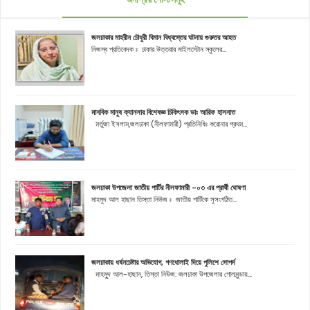
জলঢাকার মাহরীন চৌধুরী বিমান বিধ্বস্তের ঘটনায় গুরুতর আহত
নিজস্ব প্রতিবেদক ঃ ঢাকার উত্তরার মাইলস্টোন স্কুলের...
মানবিক মানুষ ক্যানসার বিশেষজ্ঞ চিকিৎসক ডাঃ আরিফ হাসনাত
মর্তুজা ইসলাম,জলঢাকা (নীলফামারী) প্রতিনিধিঃ করোনার প্রথম...
জলঢাকা উপজেলা জাতীয় পার্টির নীলফামারী -০৩ এর প্রার্থী ঘোষণা
মাহমুদ আল হাছান তিস্তা নিউজ ঃ জাতীয় পার্টিকে সুসংগঠিত...
জলঢাকায় ধর্ষনচেষ্টার অভিযোগ, গণধোলাই দিয়ে পুলিশে সোপর্দ
মাহমুূদ আল-হাছান, তিস্তা নিউজ: জলঢাকা উপজেলার গোলমুন্ডায়...