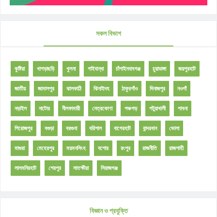
সকল বিভাগ
কুষ্টিয়া
খাগড়াছড়ি
খুলনা
গাইবান্ধা
চাঁপাইনবাবগঞ্জ
চুয়াডাঙ্গা
জয়পুরহাট
জাতীয়
জামালপুর
ঝালকাঠি
ঝিনাইদহ
ঠাকুরগাঁও
দিনাজপুর
নওগাঁ
নড়াইল
নাটোর
নীলফামারী
নেত্রকোণা
পঞ্চগড়
পটুয়াখালী
পাবনা
পিরোজপুর
বগুড়া
বরগুনা
বরিশাল
বাগেরহাট
বান্দরবান
ভোলা
মাগুরা
মেহেরপুর
ময়মনসিংহ
যশোর
রংপুর
রাজনীতি
রাজশাহী
লালমনিরহাট
শেরপুর
সাতক্ষীরা
সিরাজগঞ্জ
বিজ্ঞান ও প্রযুক্তি