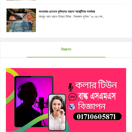
জলঢাকার ছেলেকে কুমিল্লায় মারলো আর্জেন্টিনার সমর্থকরা
মাহমুদ আল হাছান তিস্তা নিউজ : বিশ্বকাপ ফুটবল '২৬ এর শেষ...
বিজ্ঞাপন