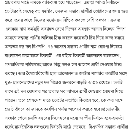
প্রচারণায় মাঠে নামতে ব্যতিব্যস্ত হয়ে পড়েছেন। এছাড়া আসন্ন নির্বাচনে
ভোটাররাই যেহেতু বড় ফ্যাক্টর, সেজন্য সম্ভাব্য প্রার্থীরা ভোটারদের হৃদয় জয়
করে দলের কাছে নিজের মনোনয়ন নিশ্চিত করতে বেশি তৎপর। এজন্য
এলাকায় নানা কর্মসূচি অব্যাহত রেখে নিজের অবস্থান জানান দিচ্ছেন।
তিনশ
আসনে সম্ভাব্য প্রার্থীর তালিকা ঠিক করতে কয়েকটি টিম নিয়ে কাজ করছে
অন্যতম বড় দল বিএনপি। ৭৯ আসনে সম্ভাব্য প্রার্থীর নাম ঘোষণা দিয়েছে
বাংলাদেশ জামায়াতে ইসলামী। এর বাইরে ইসলামী আন্দোলন বাংলাদেশ,
গণঅধিকার পরিষদসহ আরও কিছু দলও সব আসনে প্রার্থী দেওয়ার চিন্তা
করছে। আর বৈষম্যবিরোধী ছাত্র আন্দোলন ও জাতীয় নাগরিক কমিটির সঙ্গে
যুক্ত ছাত্রনেতাদের নতুন দল ঘিরেও জনমনে বাড়তি আগ্রহ রয়েছে। চলতি
মাসে এই দল ঘোষণার পর তারাও সব আসনে প্রার্থী দেওয়ার ঘোষণা দিতে
পারেন। তবে শেষমেশ মাঠে ভোটের লড়াইটা কিভাবে হবে, কে কার সঙ্গে
জোট বাঁধবে তা জানতে তফশিল পর্যন্ত অপেক্ষা করতে হবে।
প্রয়োজনীয়
সংস্কার শেষে চলতি বছরের ডিসেম্বরের মধ্যে জাতীয় নির্বাচন হবে-এমনটা
ধরেই রাজনৈতিক দলগুলো নির্বাচনি মাঠে নেমেছে। বিএনপির সম্ভাব্য প্রার্থীরা