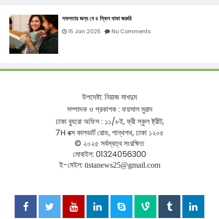
সফলতার জন্য যে ৪ স্কিল থাকা জরুরি
15 Jan 2025
No Comments
উপদেষ্টা
:
নিয়াজ
মাখদুম
সম্পাদক
ও
প্রকাশক
:
ফয়সাল
মুরাদ
ঢাকা
ব্যুরো
অফিস
:
১১
/
৮ই
,
ফ্রী
স্কুল
ষ্ট্রীট
,
7H
বক্স
কালভার্ট
রোড
,
পান্থপথ
,
ঢাকা
১২০৫
©
২০২৫
সর্বস্বত্ব
সংরক্ষিত
মোবাইল
: 01324056300
ই
-
মেইল
:
tistanews25@gmail.com