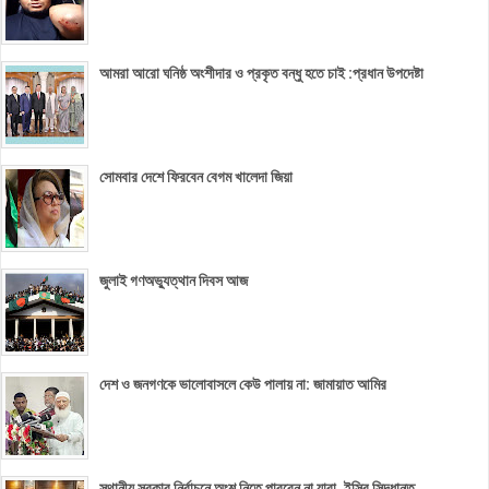
আমরা আরো ঘনিষ্ঠ অংশীদার ও প্রকৃত বন্ধু হতে চাই :প্রধান উপদেষ্টা
সোমবার দেশে ফিরবেন বেগম খালেদা জিয়া
জুলাই গণঅভ্যুত্থান দিবস আজ
দেশ ও জনগণকে ভালোবাসলে কেউ পালায় না: জামায়াত আমির
স্থানীয় সরকার নির্বাচনে অংশ নিতে পারবেন না যারা, ইসির সিদ্ধান্ত