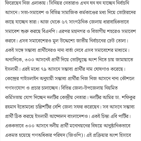
ফিরেছেন নিজ এলাকায়। সিনিয়র নেতারাও এখন ঘন ঘন যাচ্ছেন নির্বাচনি
আসনে। সভা-সমাবেশ ও বিভিন্ন সামাজিক কর্মকাণ্ডের মধ্য দিয়ে ভোটারদের
কাছে যাচ্ছেন তারা। আজ থেকে ৬৭ সাংগঠনিক জেলায় ধারাবাহিকভাবে
সমাবেশ শুরু করছে বিএনপি। এরপর মহানগর ও বিভাগীয় শহরেও সমাবেশ
করবে। এসব সমাবেশেরও মূল উদ্দেশ্যে জাতীয় নির্বাচনের ঢেউ তোলা।
একই সঙ্গে সম্ভাব্য প্রার্থীদেরও নানা বার্তা দেবে এসব সমাবেশের মাধ্যমে।
অন্যদিকে, ৩০০ আসনেই প্রার্থী দিয়ে ভোটযুদ্ধে অংশ নিতে চায় জামায়াতে
ইসলামী। এরই মধ্যে ৭৯ আসনে সম্ভাব্য প্রার্থীর নাম ঘোষণাও করেছে।
কেন্দ্রের গাইডলাইন অনুযায়ী সম্ভাব্য প্রার্থীরা নিজ নিজ আসনে নানা কৌশলে
গণসংযোগ ও প্রচার চালাচ্ছেন। বিভিন্ন জেলা-উপজেলায় নিয়মিত
কর্মিসভায় যোগ দিচ্ছেন দলটির কেন্দ্রীয় নেতারা। দলটির আমির ডা. শফিকুর
রহমান ইতোমধ্যে চল্লিশটির বেশি জেলা সফর করেছেন। সব আসনে সম্ভাব্য
প্রার্থী ঠিক করছে ইসলামী আন্দোলন বাংলাদেশও। একই চিন্তা এবি পার্টির।
এককভাবে ৩০০ আসনে দলীয় প্রার্থী মনোনয়নের বিষয়ে আনুষ্ঠানিকভাবে
একমত হয়েছে গণঅধিকার পরিষদ (জিওপি)। এই প্রক্রিয়ার অংশ হিসাবে