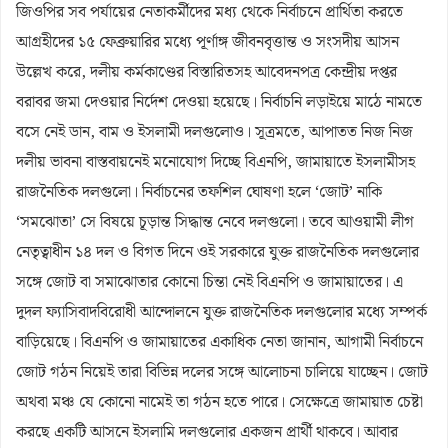
জিওপির সব পর্যায়ের নেতাকর্মীদের মধ্য থেকে নির্বাচনে প্রার্থিতা করতে
আগ্রহীদের ১৫ ফেব্রুয়ারির মধ্যে পূর্ণাঙ্গ জীবনবৃত্তান্ত ও সংসদীয় আসন
উল্লেখ করে, দলীয় কর্মকাণ্ডের বিস্তারিতসহ আবেদনপত্র কেন্দ্রীয় দপ্তর
বরাবর জমা দেওয়ার নির্দেশ দেওয়া হয়েছে। নির্বাচনি লড়াইয়ে মাঠে নামতে
বসে নেই ডান, বাম ও ইসলামী দলগুলোও।
সূত্রমতে, আপাতত নিজ নিজ
দলীয় ভাবনা বাস্তবায়নেই মনোযোগ দিচ্ছে বিএনপি, জামায়াতে ইসলামীসহ
রাজনৈতিক দলগুলো। নির্বাচনের তফশিল ঘোষণা হলে ‘জোট’ নাকি
‘সমঝোতা’ সে বিষয়ে চূড়ান্ত সিদ্ধান্ত নেবে দলগুলো। তবে আওয়ামী লীগ
নেতৃত্বাধীন ১৪ দল ও বিগত দিনে ওই সরকারে যুক্ত রাজনৈতিক দলগুলোর
সঙ্গে জোট বা সমাঝোতার কোনো চিন্তা নেই বিএনপি ও জামায়াতের। এ
দুদল ফ্যাসিবাদবিরোধী আন্দোলনে যুক্ত রাজনৈতিক দলগুলোর মধ্যে সম্পর্ক
বাড়িয়েছে। বিএনপি ও জামায়াতের একাধিক নেতা জানান, আগামী নির্বাচনে
জোট গঠন নিয়েই তারা বিভিন্ন দলের সঙ্গে আলোচনা চালিয়ে যাচ্ছেন। জোট
অথবা মঞ্চ যে কোনো নামেই তা গঠন হতে পারে। সেক্ষেত্রে জামায়াত চেষ্টা
করছে একটি আসনে ইসলামি দলগুলোর একজন প্রার্থী থাকবে। আবার