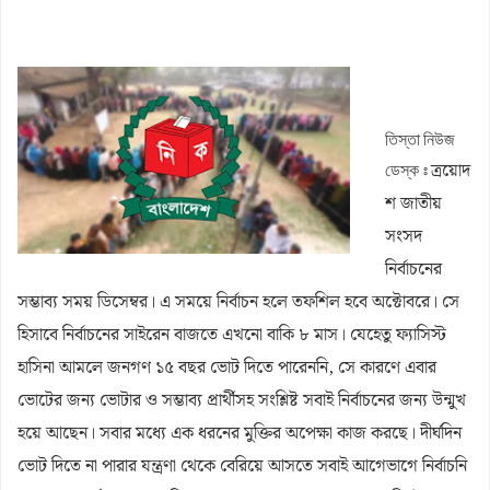
জলঢাকায় স্কুলছাত্রীর রহস্যজনক মৃত্যু
নবম পে স্কেল সরকারি কর্মকর্তা-কর্মচারীদের সুখবর দিলেন অর্থমন্ত্রী
কাজিদের আয় ১৪৪০ কোটি, সরকারের কোষাগারে নেই ১ শতাংশও
তিস্তা নিউজ
রাষ্ট্রপতি নির্বাচনে অংশ নেবে জামায়াত
ত্রয়োদ
ডেস্ক ঃ
রাষ্ট্রপতি নির্বাচনে জামায়াত প্রার্থী দেবে কিনা, জানা গেল
শ জাতীয়
পাটগ্রামে ফ্যামিলি কার্ডের তথ্য সংগ্রহকারী নিয়োগে অনিয়মের অভিযোগ,
সংসদ
ইউএনওকে অবরুদ্ধ
নির্বাচনের
সম্ভাব্য সময় ডিসেম্বর। এ সময়ে নির্বাচন হলে তফশিল হবে অক্টোবরে। সে
হিসাবে নির্বাচনের সাইরেন বাজতে এখনো বাকি ৮ মাস। যেহেতু ফ্যাসিস্ট
হাসিনা আমলে জনগণ ১৫ বছর ভোট দিতে পারেননি, সে কারণে এবার
ভোটের জন্য ভোটার ও সম্ভাব্য প্রার্থীসহ সংশ্লিষ্ট সবাই নির্বাচনের জন্য উন্মুখ
হয়ে আছেন। সবার মধ্যে এক ধরনের মুক্তির অপেক্ষা কাজ করছে। দীর্ঘদিন
ভোট দিতে না পারার যন্ত্রণা থেকে বেরিয়ে আসতে সবাই আগেভাগে নির্বাচনি