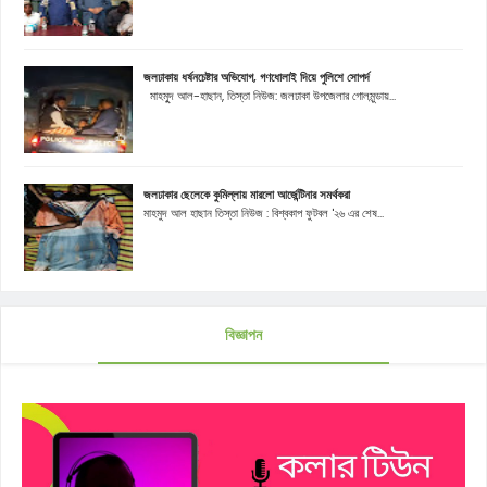
জলঢাকায় ধর্ষনচেষ্টার অভিযোগ, গণধোলাই দিয়ে পুলিশে সোপর্দ
মাহমুূদ আল-হাছান, তিস্তা নিউজ: জলঢাকা উপজেলার গোলমুন্ডায়...
জলঢাকার ছেলেকে কুমিল্লায় মারলো আর্জেন্টিনার সমর্থকরা
মাহমুদ আল হাছান তিস্তা নিউজ : বিশ্বকাপ ফুটবল '২৬ এর শেষ...
বিজ্ঞাপন