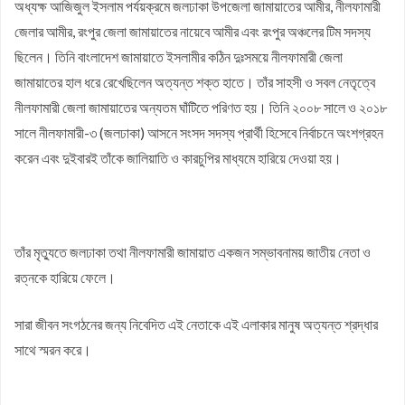
অধ্যক্ষ আজিজুল ইসলাম পর্যয়ক্রমে জলঢাকা উপজেলা জামায়াতের আমীর, নীলফামারী
জেলার আমীর, রংপুর জেলা জামায়াতের নায়েবে আমীর এবং রংপুর অঞ্চলের টিম সদস্য
ছিলেন। তিনি বাংলাদেশ জামায়াতে ইসলামীর কঠিন দুঃসময়ে নীলফামারী জেলা
জামায়াতের হাল ধরে রেখেছিলেন অত্যন্ত শক্ত হাতে। তাঁর সাহসী ও সবল নেতৃত্বে
নীলফামারী জেলা জামায়াতের অন্যতম ঘাঁটিতে পরিণত হয়। তিনি ২০০৮ সালে ও ২০১৮
সালে নীলফামারী-৩ (জলঢাকা) আসনে সংসদ সদস্য প্রার্থী হিসেবে নির্বাচনে অংশগ্রহন
করেন এবং দুইবারই তাঁকে জালিয়াতি ও কারচুপির মাধ্যমে হারিয়ে দেওয়া হয়।
তাঁর মৃত্যুতে জলঢাকা তথা নীলফামারী জামায়াত একজন সম্ভাবনাময় জাতীয় নেতা ও
রত্নকে হারিয়ে ফেলে।
সারা জীবন সংগঠনের জন্য নিবেদিত এই নেতাকে এই এলাকার মানুষ অত্যন্ত শ্রদ্ধার
সাথে স্মরন করে।