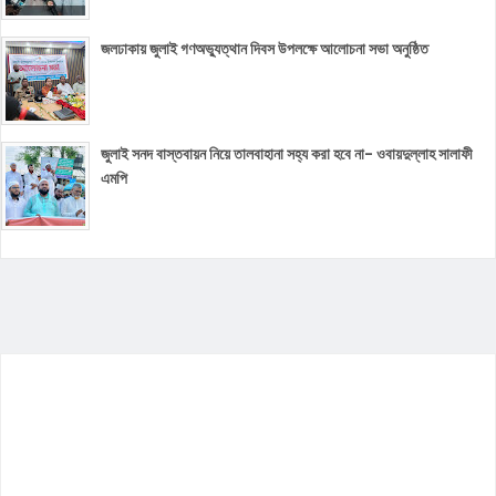
জলঢাকায় জুলাই গণঅভ্যুত্থান দিবস উপলক্ষে আলোচনা সভা অনুষ্ঠিত
জুলাই সনদ বাস্তবায়ন নিয়ে তালবাহানা সহ্য করা হবে না- ওবায়দুল্লাহ সালাফী
এমপি