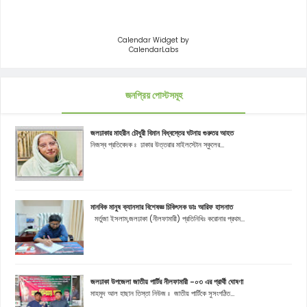
Calendar Widget by
CalendarLabs
জনপ্রিয় পোস্টসমূহ
জলঢাকার মাহরীন চৌধুরী বিমান বিধ্বস্তের ঘটনায় গুরুতর আহত
নিজস্ব প্রতিবেদক ঃ ঢাকার উত্তরার মাইলস্টোন স্কুলের...
মানবিক মানুষ ক্যানসার বিশেষজ্ঞ চিকিৎসক ডাঃ আরিফ হাসনাত
মর্তুজা ইসলাম,জলঢাকা (নীলফামারী) প্রতিনিধিঃ করোনার প্রথম...
জলঢাকা উপজেলা জাতীয় পার্টির নীলফামারী -০৩ এর প্রার্থী ঘোষণা
মাহমুদ আল হাছান তিস্তা নিউজ ঃ জাতীয় পার্টিকে সুসংগঠিত...