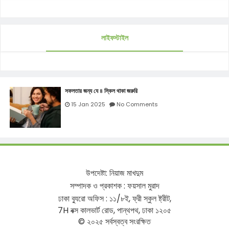
লাইফস্টাইল
সফলতার জন্য যে ৪ স্কিল থাকা জরুরি
15 Jan 2025
No Comments
উপদেষ্টা
:
নিয়াজ
মাখদুম
সম্পাদক
ও
প্রকাশক
:
ফয়সাল
মুরাদ
ঢাকা
ব্যুরো
অফিস
:
১১
/
৮ই
,
ফ্রী
স্কুল
ষ্ট্রীট
,
7H
বক্স
কালভার্ট
রোড
,
পান্থপথ
,
ঢাকা
১২০৫
©
২০২৫
সর্বস্বত্ব
সংরক্ষিত