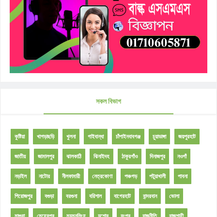
সকল বিভাগ
কুষ্টিয়া
খাগড়াছড়ি
খুলনা
গাইবান্ধা
চাঁপাইনবাবগঞ্জ
চুয়াডাঙ্গা
জয়পুরহাট
জাতীয়
জামালপুর
ঝালকাঠি
ঝিনাইদহ
ঠাকুরগাঁও
দিনাজপুর
নওগাঁ
নড়াইল
নাটোর
নীলফামারী
নেত্রকোণা
পঞ্চগড়
পটুয়াখালী
পাবনা
পিরোজপুর
বগুড়া
বরগুনা
বরিশাল
বাগেরহাট
বান্দরবান
ভোলা
মাগুরা
মেহেরপুর
ময়মনসিংহ
যশোর
রংপুর
রাজনীতি
রাজশাহী