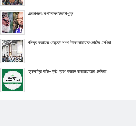
এনসিপিতে যোগ দিলেন নিজামীপুত্র
শফিকুর রহমানের নেতৃত্বে শপথ নিলেন জামায়াত জোটের এমপিরা
‘ট্যাক্স ফ্রি গাড়ি-প্লট গ্রহণ করবেন না জামায়াতের এমপিরা’