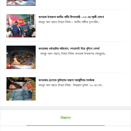
জলঢাকা উপজেলা জাতীয় পার্টির নীলফামারী -০৩ এর প্রার্থী ঘোষণা
মাহমুদ আল হাছান তিস্তা নিউজ ঃ জাতীয় পার্টিকে সুসংগঠিত...
জলঢাকায় ধর্ষনচেষ্টার অভিযোগ, গণধোলাই দিয়ে পুলিশে সোপর্দ
মাহমুূদ আল-হাছান, তিস্তা নিউজ: জলঢাকা উপজেলার গোলমুন্ডায়...
জলঢাকার ছেলেকে কুমিল্লায় মারলো আর্জেন্টিনার সমর্থকরা
মাহমুদ আল হাছান তিস্তা নিউজ : বিশ্বকাপ ফুটবল '২৬ এর শেষ...
বিজ্ঞাপন