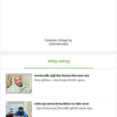
Calendar Widget by
CalendarLabs
জনপ্রিয় পোস্টসমূহ
জলঢাকার মাহরীন চৌধুরী বিমান বিধ্বস্তের ঘটনায় গুরুতর আহত
নিজস্ব প্রতিবেদক ঃ ঢাকার উত্তরার মাইলস্টোন স্কুলের...
মানবিক মানুষ ক্যানসার বিশেষজ্ঞ চিকিৎসক ডাঃ আরিফ হাসনাত
মর্তুজা ইসলাম,জলঢাকা (নীলফামারী) প্রতিনিধিঃ করোনার প্রথম...