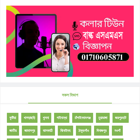
সকল বিভাগ
কুষ্টিয়া
খাগড়াছড়ি
খুলনা
গাইবান্ধা
চাঁপাইনবাবগঞ্জ
চুয়াডাঙ্গা
জয়পুরহাট
জাতীয়
জামালপুর
ঝালকাঠি
ঝিনাইদহ
ঠাকুরগাঁও
দিনাজপুর
নওগাঁ