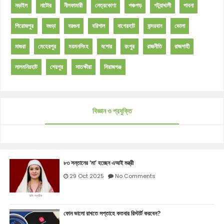
নড়াইল
নাটোর
নীলফামারী
নেত্রকোণা
পঞ্চগড়
পটুয়াখালী
পাবনা
পিরোজপুর
বগুড়া
বরগুনা
বরিশাল
বাগেরহাট
বান্দরবান
ভোলা
মাগুরা
মেহেরপুর
ময়মনসিংহ
যশোর
রংপুর
রাজনীতি
রাজশাহী
লালমনিরহাট
শেরপুর
সাতক্ষীরা
সিরাজগঞ্জ
বিজ্ঞান ও প্রযুক্তি
৮৩ সন্তানের ‘মা’ হচ্ছেন এআই মন্ত্রী
29 Oct 2025
No Comments
ফোন ভালো রাখতে সপ্তাহে কতবার রিস্টার্ট করবেন?