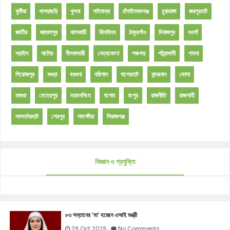
কুষ্টিয়া
খাগড়াছড়ি
খুলনা
গাইবান্ধা
চাঁপাইনবাবগঞ্জ
চুয়াডাঙ্গা
জয়পুরহাট
জাতীয়
জামালপুর
ঝালকাঠি
ঝিনাইদহ
ঠাকুরগাঁও
দিনাজপুর
নওগাঁ
নড়াইল
নাটোর
নীলফামারী
নেত্রকোণা
পঞ্চগড়
পটুয়াখালী
পাবনা
পিরোজপুর
বগুড়া
বরগুনা
বরিশাল
বাগেরহাট
বান্দরবান
ভোলা
মাগুরা
মেহেরপুর
ময়মনসিংহ
যশোর
রংপুর
রাজনীতি
রাজশাহী
লালমনিরহাট
শেরপুর
সাতক্ষীরা
সিরাজগঞ্জ
বিজ্ঞান ও প্রযুক্তি
৮৩ সন্তানের ‘মা’ হচ্ছেন এআই মন্ত্রী
29 Oct 2025
No Comments