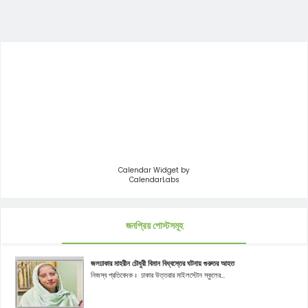
Calendar Widget by
CalendarLabs
জনপ্রিয় পোস্টসমূহ
জলঢাকার মাহরীন চৌধুরী বিমান বিধ্বস্তের ঘটনায় গুরুতর আহত
নিজস্ব প্রতিবেদক ঃ ঢাকার উত্তরার মাইলস্টোন স্কুলের...