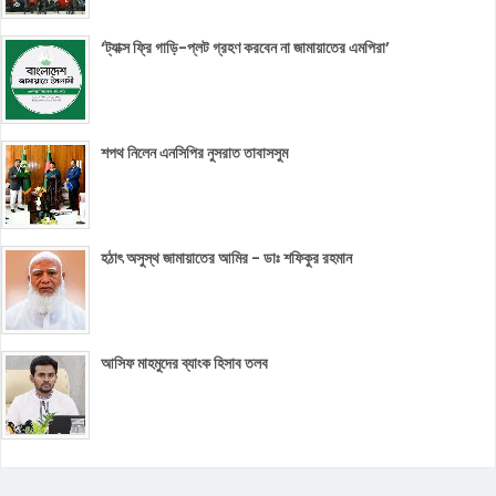
‘ট্যাক্স ফ্রি গাড়ি-প্লট গ্রহণ করবেন না জামায়াতের এমপিরা’
শপথ নিলেন এনসিপির নুসরাত তাবাসসুম
হঠাৎ অসুস্থ জামায়াতের আমির - ডাঃ শফিকুর রহমান
আসিফ মাহমুদের ব্যাংক হিসাব তলব