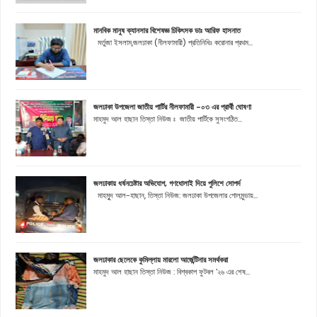
মানবিক মানুষ ক্যানসার বিশেষজ্ঞ চিকিৎসক ডাঃ আরিফ হাসনাত
মর্তুজা ইসলাম,জলঢাকা (নীলফামারী) প্রতিনিধিঃ করোনার প্রথম...
জলঢাকা উপজেলা জাতীয় পার্টির নীলফামারী -০৩ এর প্রার্থী ঘোষণা
মাহমুদ আল হাছান তিস্তা নিউজ ঃ জাতীয় পার্টিকে সুসংগঠিত...
জলঢাকায় ধর্ষনচেষ্টার অভিযোগ, গণধোলাই দিয়ে পুলিশে সোপর্দ
মাহমুূদ আল-হাছান, তিস্তা নিউজ: জলঢাকা উপজেলার গোলমুন্ডায়...
জলঢাকার ছেলেকে কুমিল্লায় মারলো আর্জেন্টিনার সমর্থকরা
মাহমুদ আল হাছান তিস্তা নিউজ : বিশ্বকাপ ফুটবল '২৬ এর শেষ...