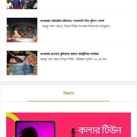
জলঢাকায় ধর্ষনচেষ্টার অভিযোগ, গণধোলাই দিয়ে পুলিশে সোপর্দ
মাহমুূদ আল-হাছান, তিস্তা নিউজ: জলঢাকা উপজেলার গোলমুন্ডায়...
জলঢাকার ছেলেকে কুমিল্লায় মারলো আর্জেন্টিনার সমর্থকরা
মাহমুদ আল হাছান তিস্তা নিউজ : বিশ্বকাপ ফুটবল '২৬ এর শেষ...
বিজ্ঞাপন