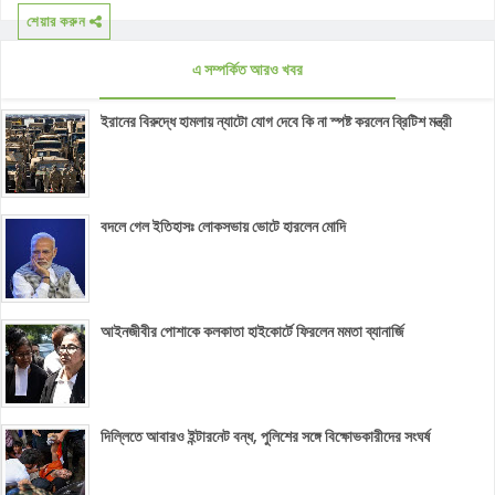
শেয়ার করুন
এ সম্পর্কিত আরও খবর
ইরানের বিরুদ্ধে হামলায় ন্যাটো যোগ দেবে কি না স্পষ্ট করলেন ব্রিটিশ মন্ত্রী
বদলে গেল ইতিহাসঃ লোকসভায় ভোটে হারলেন মোদি
আইনজীবীর পোশাকে কলকাতা হাইকোর্টে ফিরলেন মমতা ব্যানার্জি
দিল্লিতে আবারও ইন্টারনেট বন্ধ, পুলিশের সঙ্গে বিক্ষোভকারীদের সংঘর্ষ