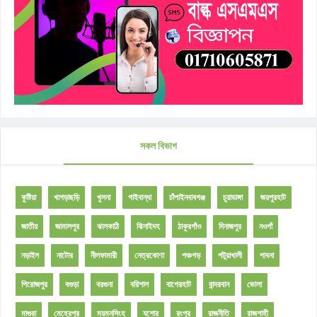
সকল বিভাগ
কুষ্টিয়া
খাগড়াছড়ি
খুলনা
গাইবান্ধা
চাঁপাইনবাবগঞ্জ
চুয়াডাঙ্গা
জয়পুরহাট
জাতীয়
জামালপুর
ঝালকাঠি
ঝিনাইদহ
ঠাকুরগাঁও
দিনাজপুর
নওগাঁ
নড়াইল
নাটোর
নীলফামারী
নেত্রকোণা
পঞ্চগড়
পটুয়াখালী
পাবনা
পিরোজপুর
বগুড়া
বরগুনা
বরিশাল
বাগেরহাট
বান্দরবান
ভোলা
মাগুরা
মেহেরপুর
ময়মনসিংহ
যশোর
রংপুর
রাজনীতি
রাজশাহী