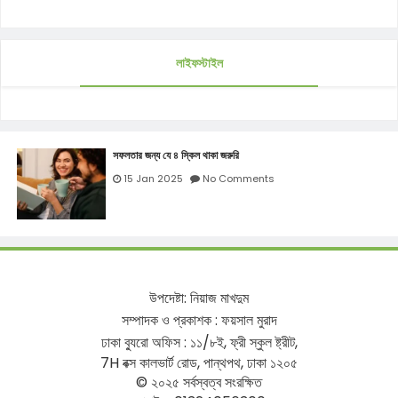
লাইফস্টাইল
সফলতার জন্য যে ৪ স্কিল থাকা জরুরি
15 Jan 2025
No Comments
উপদেষ্টা
:
নিয়াজ
মাখদুম
সম্পাদক
ও
প্রকাশক
:
ফয়সাল
মুরাদ
ঢাকা
ব্যুরো
অফিস
:
১১
/
৮ই
,
ফ্রী
স্কুল
ষ্ট্রীট
,
7H
বক্স
কালভার্ট
রোড
,
পান্থপথ
,
ঢাকা
১২০৫
©
২০২৫
সর্বস্বত্ব
সংরক্ষিত