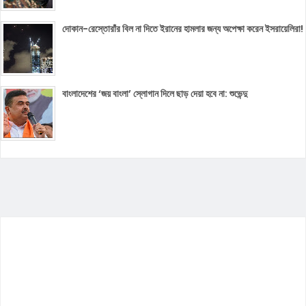
দোকান-রেস্তোরাঁর বিল না দিতে ইরানের হামলার জন্য অপেক্ষা করেন ইসরায়েলিরা!
বাংলাদেশের ‘জয় বাংলা’ স্লোগান দিলে ছাড় দেয়া হবে না: শুভেন্দু