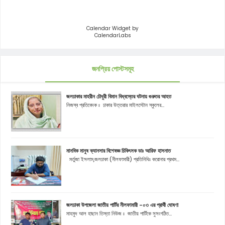
Calendar Widget by
CalendarLabs
জনপ্রিয় পোস্টসমূহ
জলঢাকার মাহরীন চৌধুরী বিমান বিধ্বস্তের ঘটনায় গুরুতর আহত
নিজস্ব প্রতিবেদক ঃ ঢাকার উত্তরার মাইলস্টোন স্কুলের...
মানবিক মানুষ ক্যানসার বিশেষজ্ঞ চিকিৎসক ডাঃ আরিফ হাসনাত
মর্তুজা ইসলাম,জলঢাকা (নীলফামারী) প্রতিনিধিঃ করোনার প্রথম...
জলঢাকা উপজেলা জাতীয় পার্টির নীলফামারী -০৩ এর প্রার্থী ঘোষণা
মাহমুদ আল হাছান তিস্তা নিউজ ঃ জাতীয় পার্টিকে সুসংগঠিত...