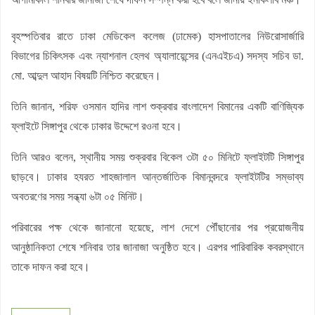
বৃহস্পতিবার রাতে ঢাকা মেডিকেল কলেজ (ঢামেক) হাসপাতালের নিউরোসার্জারি
বিভাগের চিকিৎসক এবং ন্যাশনাল হেলথ অ্যালায়েন্সের (এনএইচএ) সদস্য সচিব ডা.
মো. আব্দুল আহাদ বিষয়টি নিশ্চিত করেছেন।
তিনি জানান, শরিফ ওসমান হাদির লাশ শুক্রবার বাংলাদেশ বিমানের একটি বাণিজ্যিক
ফ্লাইটে সিঙ্গাপুর থেকে ঢাকার উদ্দেশে রওনা হবে।
তিনি আরও বলেন, স্থানীয় সময় শুক্রবার বিকেল ৩টা ৫০ মিনিটে ফ্লাইটটি সিঙ্গাপুর
ছাড়বে। ঢাকার হযরত শাহজালাল আন্তর্জাতিক বিমানবন্দরে ফ্লাইটটির সম্ভাব্য
অবতরণের সময় সন্ধ্যা ৬টা ০৫ মিনিট।
পরিবারের পক্ষ থেকে জানানো হয়েছে, লাশ দেশে পৌঁছানোর পর প্রয়োজনীয়
আনুষ্ঠানিকতা শেষে শনিবার তার জানাজা অনুষ্ঠিত হবে। এরপর পারিবারিক কবরস্থানে
তাকে দাফন করা হবে।