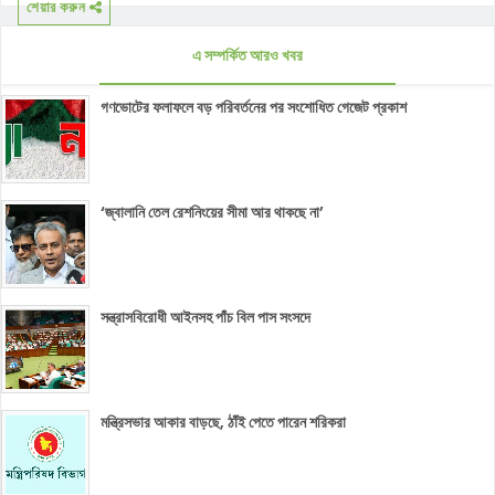
শেয়ার করুন
এ সম্পর্কিত আরও খবর
গণভোটের ফলাফলে বড় পরিবর্তনের পর সংশোধিত গেজেট প্রকাশ
‘জ্বালানি তেল রেশনিংয়ের সীমা আর থাকছে না’
সন্ত্রাসবিরোধী আইনসহ পাঁচ বিল পাস সংসদে
মন্ত্রিসভার আকার বাড়ছে, ঠাঁই পেতে পারেন শরিকরা