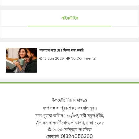
লাইফস্টাইল
সফলতার জন্য যে ৪ স্কিল থাকা জরুরি
15 Jan 2025
No Comments
উপদেষ্টা
:
নিয়াজ
মাখদুম
সম্পাদক
ও
প্রকাশক
:
ফয়সাল
মুরাদ
ঢাকা
ব্যুরো
অফিস
:
১১
/
৮ই
,
ফ্রী
স্কুল
ষ্ট্রীট
,
7H
বক্স
কালভার্ট
রোড
,
পান্থপথ
,
ঢাকা
১২০৫
©
২০২৫
সর্বস্বত্ব
সংরক্ষিত
মোবাইল
: 01324056300