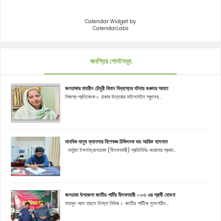
Calendar Widget by
CalendarLabs
জনপ্রিয় পোস্টসমূহ
জলঢাকার মাহরীন চৌধুরী বিমান বিধ্বস্তের ঘটনায় গুরুতর আহত
নিজস্ব প্রতিবেদক ঃ ঢাকার উত্তরার মাইলস্টোন স্কুলের...
মানবিক মানুষ ক্যানসার বিশেষজ্ঞ চিকিৎসক ডাঃ আরিফ হাসনাত
মর্তুজা ইসলাম,জলঢাকা (নীলফামারী) প্রতিনিধিঃ করোনার প্রথম...
জলঢাকা উপজেলা জাতীয় পার্টির নীলফামারী -০৩ এর প্রার্থী ঘোষণা
মাহমুদ আল হাছান তিস্তা নিউজ ঃ জাতীয় পার্টিকে সুসংগঠিত...