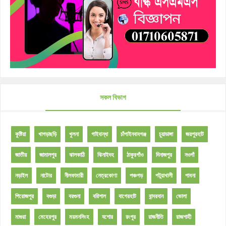
সকল বিভাগ
কুষ্টিয়া
খাগড়াছড়ি
খুলনা
গাইবান্ধা
চাঁপাইনবাবগঞ্জ
চুয়াডাঙ্গা
জয়পুরহাট
জাতীয়
জামালপুর
ঝালকাঠি
ঝিনাইদহ
ঠাকুরগাঁও
দিনাজপুর
নওগাঁ
নড়াইল
নাটোর
নীলফামারী
নেত্রকোণা
পঞ্চগড়
পটুয়াখালী
পাবনা
পিরোজপুর
বগুড়া
বরগুনা
বরিশাল
বাগেরহাট
বান্দরবান
ভোলা
মাগুরা
মেহেরপুর
ময়মনসিংহ
যশোর
রংপুর
রাজনীতি
রাজশাহী