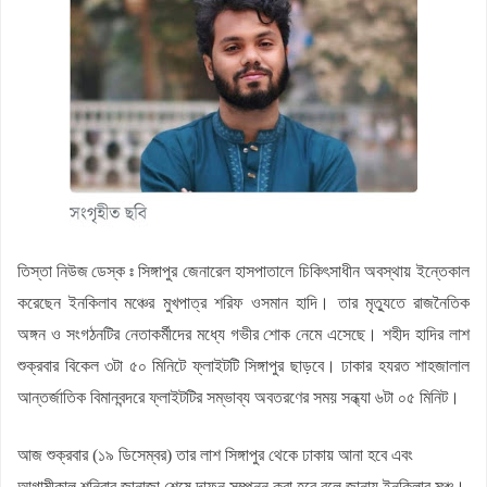
নীলফামারীতে জুলাই অভ্যুত্থানের ২য় বর্ষপূর্তি উপলক্ষে গন সমাবেশ ও মিছিল
অনুষ্ঠিত
রাস্তার সংস্কার কাজ উদ্বোধনের নামফলক উধাও
জলঢাকায় রিপোর্টার্স ইউনিটির অফিস উদ্বোধন
‘ফ্যামিলি কার্ডের নিয়োগ পরীক্ষায় একজন জামায়াতের প্রার্থী থাকলেও হাত-পা
ভেঙে দেওয়া হবে
এসএসসির ফল প্রকাশ : ৩১২ প্রতিষ্ঠানে কেউ পাস করেনি
জলঢাকায় নিষিদ্ধ স্কাফ সিরাপসহ তিনজন গ্রেফতার
তিস্তা নিউজ ডেস্ক ঃ
সিঙ্গাপুর জেনারেল হাসপাতালে চিকিৎসাধীন অবস্থায় ইন্তেকাল
করেছেন ইনকিলাব মঞ্চের মুখপাত্র শরিফ ওসমান হাদি। তার মৃত্যুতে রাজনৈতিক
অঙ্গন ও সংগঠনটির নেতাকর্মীদের মধ্যে গভীর শোক নেমে এসেছে। শহীদ হাদির লাশ
শুক্রবার বিকেল ৩টা ৫০ মিনিটে ফ্লাইটটি সিঙ্গাপুর ছাড়বে। ঢাকার হযরত শাহজালাল
আন্তর্জাতিক বিমানবন্দরে ফ্লাইটটির সম্ভাব্য অবতরণের সময় সন্ধ্যা ৬টা ০৫ মিনিট।
আজ শুক্রবার (১৯ ডিসেম্বর) তার লাশ সিঙ্গাপুর থেকে ঢাকায় আনা হবে এবং
আগামীকাল শনিবার জানাজা শেষে দাফন সম্পন্ন করা হবে বলে জানায় ইনকিলাব মঞ্চ।