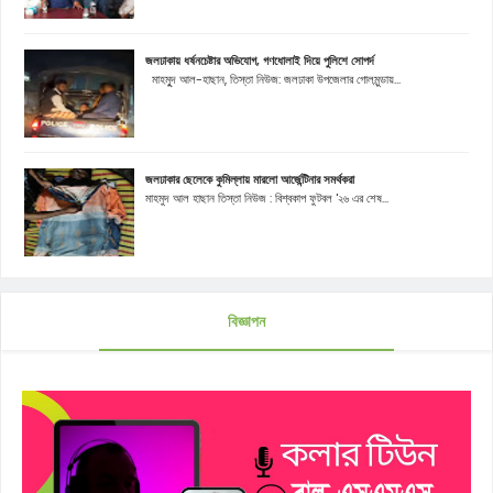
জলঢাকায় ধর্ষনচেষ্টার অভিযোগ, গণধোলাই দিয়ে পুলিশে সোপর্দ
মাহমুূদ আল-হাছান, তিস্তা নিউজ: জলঢাকা উপজেলার গোলমুন্ডায়...
জলঢাকার ছেলেকে কুমিল্লায় মারলো আর্জেন্টিনার সমর্থকরা
মাহমুদ আল হাছান তিস্তা নিউজ : বিশ্বকাপ ফুটবল '২৬ এর শেষ...
বিজ্ঞাপন