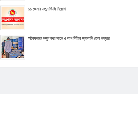
১১ জেলায় নতুন ডিসি নিয়োগ
অবৈধভাবে মজুদ করা সাড়ে ৫ লাখ লিটার জ্বালানি তেল উদ্ধার