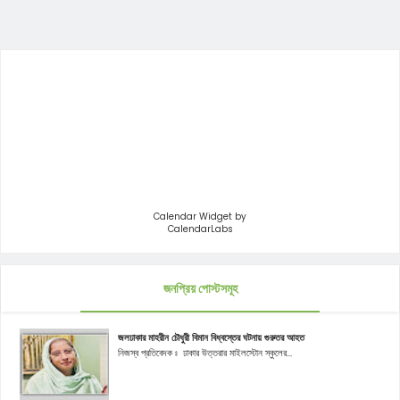
Calendar Widget by
CalendarLabs
জনপ্রিয় পোস্টসমূহ
জলঢাকার মাহরীন চৌধুরী বিমান বিধ্বস্তের ঘটনায় গুরুতর আহত
নিজস্ব প্রতিবেদক ঃ ঢাকার উত্তরার মাইলস্টোন স্কুলের...