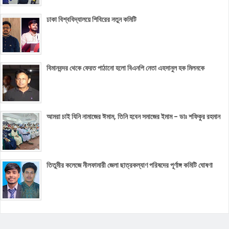
ঢাকা বিশ্ববিদ্যালয়ে শিবিরের নতুন কমিটি
বিমানবন্দর থেকে ফেরত পাঠানো হলো বিএনপি নেতা এহসানুল হক মিলনকে
আমরা চাই যিনি নামাজের ঈমাম, তিনি হবেন সমাজের ইমাম - ডাঃ শফিকুর রহমান
তিতুমীর কলেজে নীলফামারী জেলা ছাত্রকল্যাণ পরিষদের পূর্ণাঙ্গ কমিটি ঘোষণা