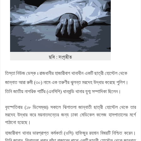
জলঢাকায় স্কুলছাত্রীর রহস্যজনক মৃত্যু
নবম পে স্কেল সরকারি কর্মকর্তা-কর্মচারীদের সুখবর দিলেন অর্থমন্ত্রী
কাজিদের আয় ১৪৪০ কোটি, সরকারের কোষাগারে নেই ১ শতাংশও
শাপলা চত্বর ‘গণহত্যা’ মামলায় লতিফ সিদ্দিকী গ্রেপ্তার
রাষ্ট্রপতি নির্বাচনে জামায়াত প্রার্থী দেবে কিনা, জানা গেল
পাটগ্রামে ফ্যামিলি কার্ডের তথ্য সংগ্রহকারী নিয়োগে অনিয়মের অভিযোগ,
তিস্তা নিউজ ডেস্ক ঃ
রাজধানীর হাজারীবাগ থানাধীন একটি ছাত্রী হোস্টেল থেকে
ইউএনওকে অবরুদ্ধ
জান্নাত আরা রুমী (৩০) নামে এক তরুণীর ঝুলন্ত মরদেহ উদ্ধার করেছে পুলিশ।
তিনি জাতীয় নাগরিক পার্টির (এনসিপি) ধানমন্ডি থানার যুগ্ম সম্পাদিকা ছিলেন।
বৃহস্পতিবার (১৮ ডিসেম্বর) সকালে ঝিগাতলা জান্নাতী ছাত্রী হোস্টেল থেকে তার
মরদেহ উদ্ধার করে ময়নাতদন্তের জন্য ঢাকা মেডিকেল কলেজ হাসপাতালের মর্গে
পাঠানো হয়েছে।
হাজারীবাগ থানার ভারপ্রাপ্ত কর্মকর্তা (ওসি) হাফিজুর রহমান বিষয়টি নিশ্চিত করেন।
তিনি জানান, ঝিগাতলা পুরান কাঁচা বাজারের পাশে একটি ছাত্রী হোস্টেল থেকে জান্নাত