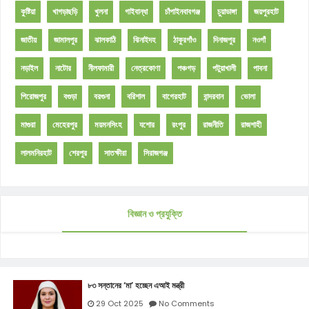
কুষ্টিয়া
খাগড়াছড়ি
খুলনা
গাইবান্ধা
চাঁপাইনবাবগঞ্জ
চুয়াডাঙ্গা
জয়পুরহাট
জাতীয়
জামালপুর
ঝালকাঠি
ঝিনাইদহ
ঠাকুরগাঁও
দিনাজপুর
নওগাঁ
নড়াইল
নাটোর
নীলফামারী
নেত্রকোণা
পঞ্চগড়
পটুয়াখালী
পাবনা
পিরোজপুর
বগুড়া
বরগুনা
বরিশাল
বাগেরহাট
বান্দরবান
ভোলা
মাগুরা
মেহেরপুর
ময়মনসিংহ
যশোর
রংপুর
রাজনীতি
রাজশাহী
লালমনিরহাট
শেরপুর
সাতক্ষীরা
সিরাজগঞ্জ
বিজ্ঞান ও প্রযুক্তি
৮৩ সন্তানের ‘মা’ হচ্ছেন এআই মন্ত্রী
29 Oct 2025
No Comments