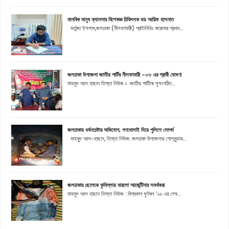
মানবিক মানুষ ক্যানসার বিশেষজ্ঞ চিকিৎসক ডাঃ আরিফ হাসনাত
মর্তুজা ইসলাম,জলঢাকা (নীলফামারী) প্রতিনিধিঃ করোনার প্রথম...
জলঢাকা উপজেলা জাতীয় পার্টির নীলফামারী -০৩ এর প্রার্থী ঘোষণা
মাহমুদ আল হাছান তিস্তা নিউজ ঃ জাতীয় পার্টিকে সুসংগঠিত...
জলঢাকায় ধর্ষনচেষ্টার অভিযোগ, গণধোলাই দিয়ে পুলিশে সোপর্দ
মাহমুূদ আল-হাছান, তিস্তা নিউজ: জলঢাকা উপজেলার গোলমুন্ডায়...
জলঢাকার ছেলেকে কুমিল্লায় মারলো আর্জেন্টিনার সমর্থকরা
মাহমুদ আল হাছান তিস্তা নিউজ : বিশ্বকাপ ফুটবল '২৬ এর শেষ...