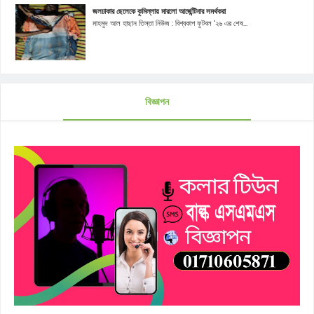
জলঢাকার ছেলেকে কুমিল্লায় মারলো আর্জেন্টিনার সমর্থকরা
মাহমুদ আল হাছান তিস্তা নিউজ : বিশ্বকাপ ফুটবল '২৬ এর শেষ...
বিজ্ঞাপন