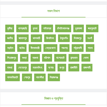
সকল বিভাগ
কুষ্টিয়া
খাগড়াছড়ি
খুলনা
গাইবান্ধা
চাঁপাইনবাবগঞ্জ
চুয়াডাঙ্গা
জয়পুরহাট
জাতীয়
জামালপুর
ঝালকাঠি
ঝিনাইদহ
ঠাকুরগাঁও
দিনাজপুর
নওগাঁ
নড়াইল
নাটোর
নীলফামারী
নেত্রকোণা
পঞ্চগড়
পটুয়াখালী
পাবনা
পিরোজপুর
বগুড়া
বরগুনা
বরিশাল
বাগেরহাট
বান্দরবান
ভোলা
মাগুরা
মেহেরপুর
ময়মনসিংহ
যশোর
রংপুর
রাজনীতি
রাজশাহী
লালমনিরহাট
শেরপুর
সাতক্ষীরা
সিরাজগঞ্জ
বিজ্ঞান ও প্রযুক্তি