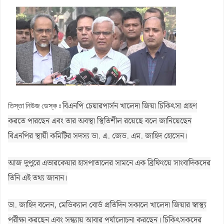
ভেঙে দেওয়া হবে
আগস্ট মাসের জন্য জ্বালানি তেলের দাম নির্ধারণ করলো সরকার
জলঢাকায় স্কুলছাত্রীর রহস্যজনক মৃত্যু
নবম পে স্কেল সরকারি কর্মকর্তা-কর্মচারীদের সুখবর দিলেন অর্থমন্ত্রী
কাজিদের আয় ১৪৪০ কোটি, সরকারের কোষাগারে নেই ১ শতাংশও
রাষ্ট্রপতি নির্বাচনে অংশ নেবে জামায়াত
রাষ্ট্রপতি নির্বাচনে জামায়াত প্রার্থী দেবে কিনা, জানা গেল
বিএনপি চেয়ারপার্সন খালেদা জিয়া চিকিৎসা গ্রহণ
তিস্তা নিউজ ডেস্ক ঃ
করতে পারছেন এবং তার অবস্থা স্থিতিশীল রয়েছে বলে জানিয়েছেন
বিএনপির স্থায়ী কমিটির সদস্য ডা. এ. জেড. এম. জাহিদ হোসেন।
আজ দুপুরে এভারকেয়ার হাসপাতালের সামনে এক ব্রিফিংয়ে সাংবাদিকদের
তিনি এই তথ্য জানান।
ডা. জাহিদ বলেন, মেডিক্যাল বোর্ড প্রতিদিন সকালে খালেদা জিয়ার স্বাস্থ্য
পরীক্ষা করছেন এবং সন্ধ্যায় আবার পর্যালোচনা করছেন। চিকিৎসকদের