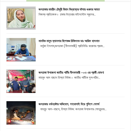
জলঢাকার মাহরীন চৌধুরী বিমান বিধ্বস্তের ঘটনায় গুরুতর আহত
নিজস্ব প্রতিবেদক ঃ ঢাকার উত্তরার মাইলস্টোন স্কুলের...
মানবিক মানুষ ক্যানসার বিশেষজ্ঞ চিকিৎসক ডাঃ আরিফ হাসনাত
মর্তুজা ইসলাম,জলঢাকা (নীলফামারী) প্রতিনিধিঃ করোনার প্রথম...
জলঢাকা উপজেলা জাতীয় পার্টির নীলফামারী -০৩ এর প্রার্থী ঘোষণা
মাহমুদ আল হাছান তিস্তা নিউজ ঃ জাতীয় পার্টিকে সুসংগঠিত...
জলঢাকায় ধর্ষনচেষ্টার অভিযোগ, গণধোলাই দিয়ে পুলিশে সোপর্দ
মাহমুূদ আল-হাছান, তিস্তা নিউজ: জলঢাকা উপজেলার গোলমুন্ডায়...