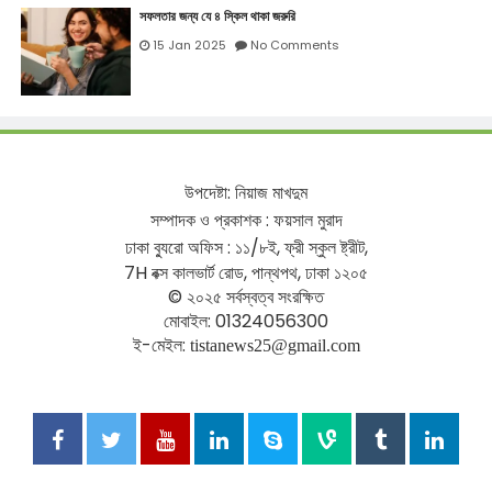
সফলতার জন্য যে ৪ স্কিল থাকা জরুরি
15 Jan 2025
No Comments
উপদেষ্টা
:
নিয়াজ
মাখদুম
সম্পাদক
ও
প্রকাশক
:
ফয়সাল
মুরাদ
ঢাকা
ব্যুরো
অফিস
:
১১
/
৮ই
,
ফ্রী
স্কুল
ষ্ট্রীট
,
7H
বক্স
কালভার্ট
রোড
,
পান্থপথ
,
ঢাকা
১২০৫
©
২০২৫
সর্বস্বত্ব
সংরক্ষিত
মোবাইল
: 01324056300
ই
-
মেইল
:
tistanews25@gmail.com