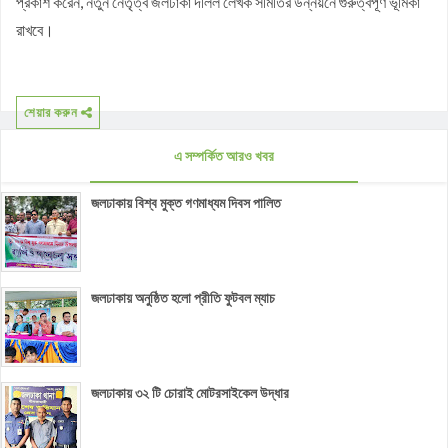
প্রকাশ করেন, নতুন নেতৃত্ব জলঢাকা দলিল লেখক সমিতির উন্নয়নে গুরুত্বপূর্ণ ভূমিকা
রাখবে।
শেয়ার করুন
এ সম্পর্কিত আরও খবর
জলঢাকায় বিশ্ব মুক্ত গণমাধ্যম দিবস পালিত
জলঢাকায় অনুষ্ঠিত হলো প্রীতি ফুটবল ম্যাচ
জলঢাকায় ৩২ টি চোরাই মোটরসাইকেল উদ্ধার