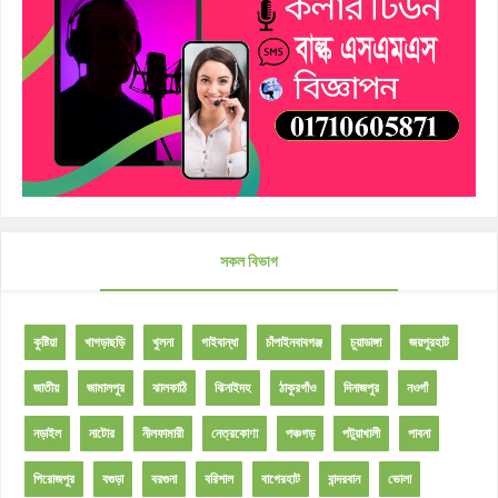
সকল বিভাগ
কুষ্টিয়া
খাগড়াছড়ি
খুলনা
গাইবান্ধা
চাঁপাইনবাবগঞ্জ
চুয়াডাঙ্গা
জয়পুরহাট
জাতীয়
জামালপুর
ঝালকাঠি
ঝিনাইদহ
ঠাকুরগাঁও
দিনাজপুর
নওগাঁ
নড়াইল
নাটোর
নীলফামারী
নেত্রকোণা
পঞ্চগড়
পটুয়াখালী
পাবনা
পিরোজপুর
বগুড়া
বরগুনা
বরিশাল
বাগেরহাট
বান্দরবান
ভোলা