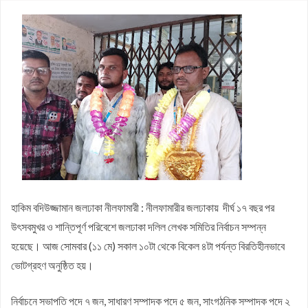
জলঢাকায় স্কুলছাত্রীর রহস্যজনক মৃত্যু
নবম পে স্কেল সরকারি কর্মকর্তা-কর্মচারীদের সুখবর দিলেন অর্থমন্ত্রী
কাজিদের আয় ১৪৪০ কোটি, সরকারের কোষাগারে নেই ১ শতাংশও
শাপলা চত্বর ‘গণহত্যা’ মামলায় লতিফ সিদ্দিকী গ্রেপ্তার
রাষ্ট্রপতি নির্বাচনে জামায়াত প্রার্থী দেবে কিনা, জানা গেল
পাটগ্রামে ফ্যামিলি কার্ডের তথ্য সংগ্রহকারী নিয়োগে অনিয়মের অভিযোগ,
ইউএনওকে অবরুদ্ধ
হাকিম বদিউজ্জামান জলঢাকা নীলফামারী : নীলফামারীর জলঢাকায় দীর্ঘ ১৭ বছর পর
উৎসবমুখর ও শান্তিপূর্ণ পরিবেশে জলঢাকা দলিল লেখক সমিতির নির্বাচন সম্পন্ন
হয়েছে। আজ সোমবার (১১ মে) সকাল ১০টা থেকে বিকেল ৪টা পর্যন্ত বিরতিহীনভাবে
ভোটগ্রহণ অনুষ্ঠিত হয়।
নির্বাচনে সভাপতি পদে ৭ জন, সাধারণ সম্পাদক পদে ৫ জন, সাংগঠনিক সম্পাদক পদে ২