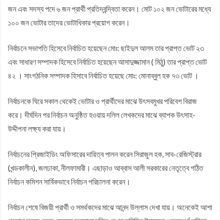
জন এবং সদস্য পদে ৬ জন প্রার্থী প্রতিদ্বন্দ্বিতা করেন। মোট ১০২ জন ভোটারের মধ্যে
১০০ জন ভোটার তাদের ভোটাধিকার প্রয়োগ করেন।
নির্বাচনে সভাপতি হিসেবে নির্বাচিত হয়েছেন মোঃ: ছাইদুল আলম তার প্রাপ্ত ভোট ২৩
এবং সাধারণ সম্পাদক হিসেবে নির্বাচিত হয়েছেন আসাদুজ্জামান ( মিঠু) তার প্রাপ্ত ভোট
৪২ । সাংগঠনিক সম্পাদক হিসাবে নির্বাচিত হয়েছে মোঃ: মোনাব্বুল হক ৭৩ ভোট ।
নির্বাচনকে ঘিরে সকাল থেকেই ভোটার ও প্রার্থীদের মাঝে উৎসবমুখর পরিবেশ বিরাজ
করে। দীর্ঘদিন পর নির্বাচন অনুষ্ঠিত হওয়ায় দলিল লেখকদের মাঝে ব্যাপক উৎসাহ-
উদ্দীপনা লক্ষ্য করা যায়।
নির্বাচনের প্রিজাইডিং অফিসারের দায়িত্ব পালন করেন সিরাজুল হক, সাব-রেজিস্ট্রার
(খন্ডকালীন), জলঢাকা, নীলফামারী। এছাড়াও আব্বাস আলী সরকারের নেতৃত্বে গঠিত
নির্বাচন কমিশন সার্বিকভাবে নির্বাচন পরিচালনা করেন।
নির্বাচন শেষে বিজয়ী প্রার্থী ও সমর্থকদের মাঝে আনন্দ উল্লাস দেখা যায়। অনেকেই আশা