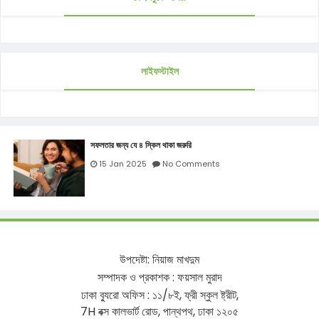
লাইফস্টাইল
সফলতার জন্য যে ৪ স্কিল থাকা জরুরি
15 Jan 2025
No Comments
উপদেষ্টা
:
নিয়াজ
মাখদুম
সম্পাদক
ও
প্রকাশক
:
ফয়সাল
মুরাদ
ঢাকা
ব্যুরো
অফিস
:
১১
/
৮ই
,
ফ্রী
স্কুল
ষ্ট্রীট
,
7H
বক্স
কালভার্ট
রোড
,
পান্থপথ
,
ঢাকা
১২০৫