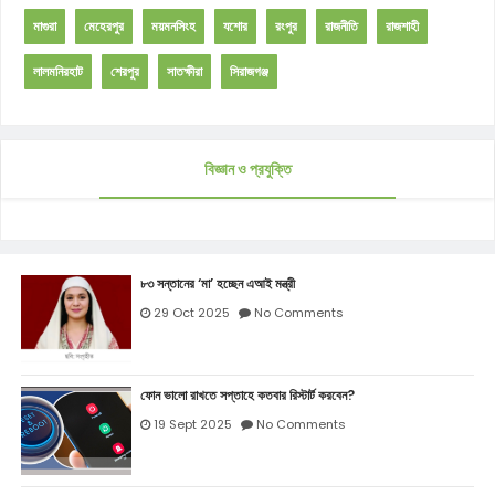
মাগুরা
মেহেরপুর
ময়মনসিংহ
যশোর
রংপুর
রাজনীতি
রাজশাহী
লালমনিরহাট
শেরপুর
সাতক্ষীরা
সিরাজগঞ্জ
বিজ্ঞান ও প্রযুক্তি
৮৩ সন্তানের ‘মা’ হচ্ছেন এআই মন্ত্রী
29 Oct 2025
No Comments
ফোন ভালো রাখতে সপ্তাহে কতবার রিস্টার্ট করবেন?
19 Sept 2025
No Comments